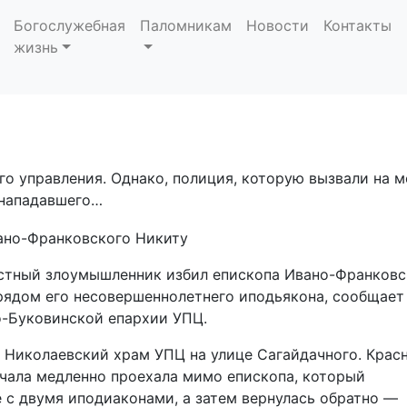
вершено нападение на
Богослужебная
Паломникам
Новости
Контакты
жизнь
кого Никиту
го управления. Однако, полиция, которую вызвали на м
 нападавшего…
естный злоумышленник избил епископа Ивано-Франковс
рядом его несовершеннолетнего иподьякона, сообщае
о-Буковинской епархии УПЦ.
 Николаевский храм УПЦ на улице Сагайдачного. Крас
чала медленно проехала мимо епископа, который
 с двумя иподиаконами, а затем вернулась обратно —