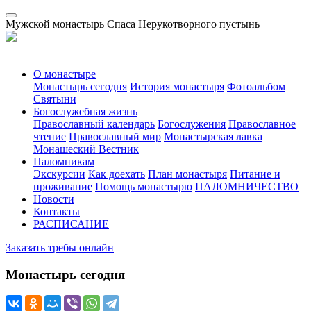
Мужской монастырь Спаса Нерукотворного пустынь
О монастыре
Монастырь сегодня
История монастыря
Фотоальбом
Святыни
Богослужебная жизнь
Православный календарь
Богослужения
Православное
чтение
Православный мир
Монастырская лавка
Монашеский Вестник
Паломникам
Экскурсии
Как доехать
План монастыря
Питание и
проживание
Помощь монастырю
ПАЛОМНИЧЕСТВО
Новости
Контакты
РАСПИСАНИЕ
Заказать требы онлайн
Монастырь сегодня