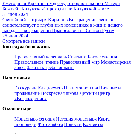
Ежегодный Крестный ход с чудотворной иконой Матери
Божией "Калужская" проходит по Калужской земле.
31 июл 2024
Святейший Патриарх Кирилл: «Возвращение святынь
свидетельствует о глубинных изменениях в жизни нашего
народа — возрождении Православия на Святой Руси»
25 июн 2024
Смотреть все записи
Богослужебная жизнь
Православный календарь
Святыни
Богослужения
Православное чтение
Православный мир
Монастырская
лавка
Заказать требы онлайн
Паломникам
Экскурсии
Как доехать
План монастыря
Питание и
проживание
Воскресная школа
Детский центр
«Возрождение»
О монастыре
Монастырь сегодня
История монастыря
Карта
проповеди
Фотоальбом
Новости
Контакты