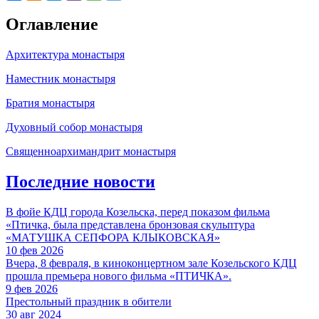
Оглавление
Архитектура монастыря
Наместник монастыря
Братия монастыря
Духовный собор монастыря
Священноархимандрит монастыря
Последние новости
В фойе КДЦ города Козельска, перед показом фильма
«Птичка, была представлена бронзовая скульптура
«МАТУШКА СЕПФОРА КЛЫКОВСКАЯ»
10 фев 2026
Вчера, 8 февраля, в киноконцертном зале Козельского КДЦ
прошла премьера нового фильма «ПТИЧКА».
9 фев 2026
Престольный праздник в обители
30 авг 2024