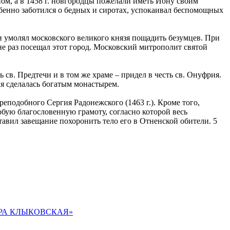
ом, а в 1458 г. новгородцы пожелали иметь Иону своим
бенно заботился о бедных и сиротах, успокаивал беспомощных
и умолял московского великого князя пощадить безумцев. При
не раз посещал этот город. Московский митрополит святой
 св. Предтечи и в том же храме – придел в честь св. Онуфрия.
ля сделалась богатым монастырем.
реподобного Сергия Радонежского (1463 г.). Кроме того,
бую благословенную грамоту, согласно которой весь
авил завещание похоронить тело его в Отненской обители. 5
ЕПФОРА КЛЫКОВСКАЯ»