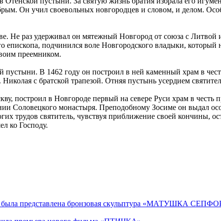
 Отенской пустыни. За святую жизнь братия избрала его игумен
рым. Он учил своевольных новгородцев и словом, и делом. Осо
ве. Не раз удерживал он мятежный Новгород от союза с Литвой 
его епископа, подчинился воле Новгородского владыки, который 
своим преемником.
 пустыни. В 1462 году он построил в ней каменный храм в честь
 Николая с братской трапезой. Отняя пустынь усердием святите
кву, построил в Новгороде первый на севере Руси храм в честь п
нии Соловецкого монастыря. Преподобному Зосиме он выдал осо
их трудов святитель, чувствуя приближение своей кончины, ост
ел ко Господу.
ичка, была представлена бронзовая скульптура «МАТУШКА С