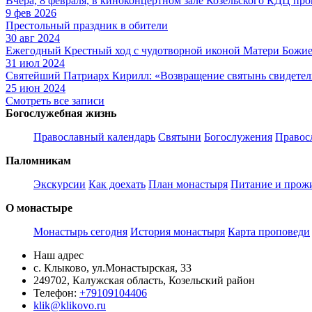
Вчера, 8 февраля, в киноконцертном зале Козельского КДЦ п
9 фев 2026
Престольный праздник в обители
30 авг 2024
Ежегодный Крестный ход с чудотворной иконой Матери Божие
31 июл 2024
Святейший Патриарх Кирилл: «Возвращение святынь свидетел
25 июн 2024
Смотреть все записи
Богослужебная жизнь
Православный календарь
Святыни
Богослужения
Правос
Паломникам
Экскурсии
Как доехать
План монастыря
Питание и прож
О монастыре
Монастырь сегодня
История монастыря
Карта проповеди
Наш адрес
с. Клыково, ул.Монастырская, 33
249702, Калужская область, Козельский район
Телефон:
+79109104406
klik@klikovo.ru