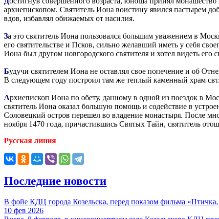
Д
остигнув совершенного возраста, юноша принял монашество в
архиепископом. Святитель Иона воистину явился пастырем доб
вдов, избавлял обижаемых от насилия.
З
а это святитель Иона пользовался большим уважением в Моск
его святительстве и Псков, сильно желавший иметь у себя сво
Иона был другом новгородского святителя и хотел видеть его 
Б
удучи святителем Иона не оставлял свое попечение и об Отней
В следующем году построил там же теплый каменный храм свт.
А
рхиепископ Иона по обету, данному в одной из поездок в Мос
святитель Иона оказал большую помощь и содействие в устрое
Соловецкий остров перешел во владение монастыря. После мног
ноября 1470 года, причастившись Святых Тайн, святитель отош
Русская линия
Последние новости
В фойе КДЦ города Козельска, перед показом фильма «Пт
10 фев 2026