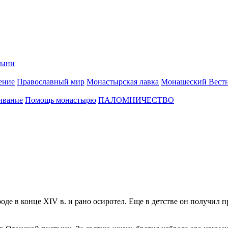
тыни
ение
Православный мир
Монастырская лавка
Монашеский Вест
ивание
Помощь монастырю
ПАЛОМНИЧЕСТВО
де в конце XIV в. и рано осиротел. Еще в детстве он получил 