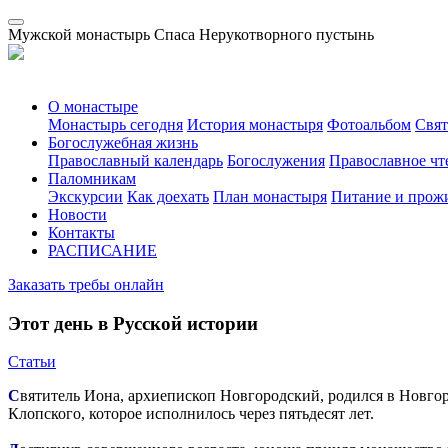
Мужской монастырь Спаса Нерукотворного пустынь
О монастыре
Монастырь сегодня
История монастыря
Фотоальбом
Свя
Богослужебная жизнь
Православный календарь
Богослужения
Православное чт
Паломникам
Экскурсии
Как доехать
План монастыря
Питание и прож
Новости
Контакты
РАСПИСАНИЕ
Заказать требы онлайн
Этот день в Русской истории
Статьи
С
вятитель Иона, архиепископ Новгородский, родился в Новгоро
Клопского, которое исполнилось через пятьдесят лет.