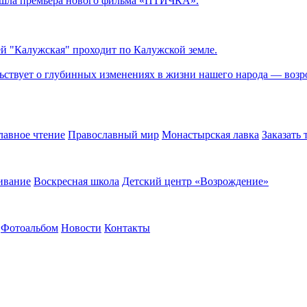
рошла премьера нового фильма «ПТИЧКА».
й "Калужская" проходит по Калужской земле.
ьствует о глубинных изменениях в жизни нашего народа — возр
лавное чтение
Православный мир
Монастырская лавка
Заказать
ивание
Воскресная школа
Детский центр «Возрождение»
Фотоальбом
Новости
Контакты