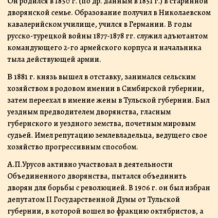
О
н родился в 1850 г. (по др. данным в 1851 г.) в старинной
дворянской семье. Образование получил в Николаевском
кавалерийском училище, учился в Германии. В годы
русско-турецкой войны 1877-1878 гг. служил адъютантом
командующего 2-го армейского корпуса и начальника
тыла действующей армии.
В
1881 г. князь вышел в отставку, занимался сельским
хозяйством в родовом имении в Симбирской губернии,
затем переехал в имение жены в Тульской губернии. Был
уездным предводителем дворянства, гласным
губернского и уездного земства, почетным мировым
судьей. Имел репутацию землевладельца, ведущего свое
хозяйство прогрессивным способом.
А.
П.Урусов активно участвовал в деятельности
Объединенного дворянства, пытался объединить
дворян для борьбы с революцией. В 1906 г. он был избран
депутатом II Государственной Думы от Тульской
губернии, в которой вошел во фракцию октябристов, а