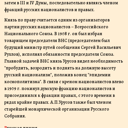
затем в III и IV Думы, последовательно являясь членом
фракций русских националистов и правых.
К
нязь по праву считается одним из организаторов
партии русских националистов – Всероссийского
Национального Союза. В 1908 г. он был избран
товарищем председателя ВНС (председателем был
будущий министр путей сообщения Сергей Васильевич
Рухлов), исполнял обязанности председателя Союза.
Главной задачей ВНС князь Урусов видел необходимость
"пробудить, возродить и поднять на должную высоту
русский национализм", положив конец "эпидемии
космополитизма". В связи с креном националистов влево
в 1909 г. покинул думскую фракцию националистов и
присоединился к фракции правых, с этого времени в
рядах крайне правых. А.П.Урусов также был членом
старейшей монархической организации Русского
Собрания.
Русская линия