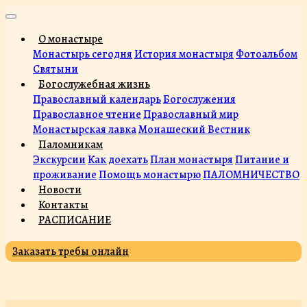
О монастыре
Монастырь сегодня
История монастыря
Фотоальбом
Святыни
Богослужебная жизнь
Православный календарь
Богослужения
Православное чтение
Православный мир
Монастырская лавка
Монашеский Вестник
Паломникам
Экскурсии
Как доехать
План монастыря
Питание и
проживание
Помощь монастырю
ПАЛОМНИЧЕСТВО
Новости
Контакты
РАСПИСАНИЕ
Заказать требы онлайн