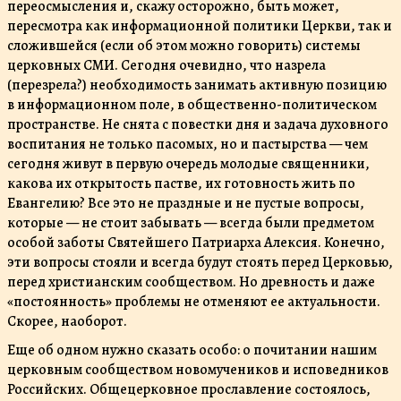
переосмысления и, скажу осторожно, быть может,
пересмотра как информационной политики Церкви, так и
сложившейся (если об этом можно говорить) системы
церковных СМИ. Сегодня очевидно, что назрела
(перезрела?) необходимость занимать активную позицию
в информационном поле, в общественно-политическом
пространстве. Не снята с повестки дня и задача духовного
воспитания не только пасомых, но и пастырства — чем
сегодня живут в первую очередь молодые священники,
какова их открытость пастве, их готовность жить по
Евангелию? Все это не праздные и не пустые вопросы,
которые — не стоит забывать — всегда были предметом
особой заботы Святейшего Патриарха Алексия. Конечно,
эти вопросы стояли и всегда будут стоять перед Церковью,
перед христианским сообществом. Но древность и даже
«постоянность» проблемы не отменяют ее актуальности.
Скорее, наоборот.
Еще об одном нужно сказать особо: о почитании нашим
церковным сообществом новомучеников и исповедников
Российских. Общецерковное прославление состоялось,