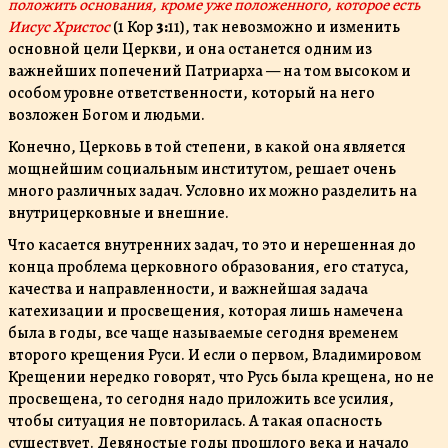
положить основания, кроме уже положенного, которое есть
Иисус Христос
(1 Кор
3:
11), так невозможно и изменить
основной цели Церкви, и она останется одним из
важнейших попечений Патриарха — на том высоком и
особом уровне ответственности, который на него
возложен Богом и людьми.
Конечно, Церковь в той степени, в какой она является
мощнейшим социальным институтом, решает очень
много различных задач. Условно их можно разделить на
внутрицерковные и внешние.
Что касается внутренних задач, то это и нерешенная до
конца проблема церковного образования, его статуса,
качества и направленности, и важнейшая задача
катехизации и просвещения, которая лишь намечена
была в годы, все чаще называемые сегодня временем
второго крещения Руси. И если о первом, Владимировом
Крещении нередко говорят, что Русь была крещена, но не
просвещена, то сегодня надо приложить все усилия,
чтобы ситуация не повторилась. А такая опасность
существует. Девяностые годы прошлого века и начало