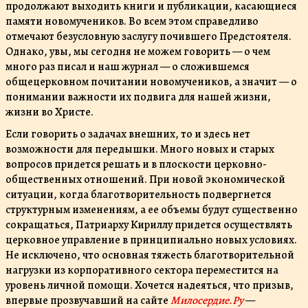
продолжают выходить книги и публикации, касающиеся
памяти новомучеников. Во всем этом справедливо
отмечают безусловную заслугу почившего Предстоятеля.
Однако, увы, мы сегодня не можем говорить — о чем
много раз писал и наш журнал — о сложившемся
общецерковном почитании новомучеников, а значит — о
понимании важности их подвига для нашей жизни,
жизни во Христе.
Если говорить о задачах внешних, то и здесь нет
возможности для передышки. Много новых и старых
вопросов придется решать и в плоскости церковно-
общественных отношений. При новой экономической
ситуации, когда благотворительность подвергнется
структурным изменениям, а ее объемы будут существенно
сокращаться, Патриарху Кириллу придется осуществлять
церковное управление в принципиально новых условиях.
Не исключено, что основная тяжесть благотворительной
нагрузки из корпоративного сектора переместится на
уровень личной помощи. Хочется надеяться, что призыв,
впервые прозвучавший на сайте
Милосердие.Ру
—