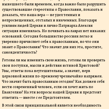
нынешнего были временем, когда важно было разрушить
существовавшие стереотипы о Православии, показать и
доказать, что наша вера — не удел темных и
непросвещенных, отсталых и никчемных. Благодаря
усилиям людей Церкви и лично Патриарха Алексия
ситуация изменилась. Но почивать на лаврах нет никаких
оснований. Сегодня большинство россиян легко и
уверенно причисляет себя к православным, но что они
знают о Православии? Что значит для них эта, простите,
самоидентичность?
Готовы ли мы изменить свою жизнь, готовы ли проверять
свои поступки, мысли и действия истиной Христовой?
Увы, ответы пока неутешительны, а значит, нерв
церковной жизни по-прежнему чрезвычайно напряжен.
Что значит быть православным сегодня? Как должен себя
вести современный человек, если он хочет жить по
Евангелию? На эти вопросы нашей Церкви и предстоит
ответить — вместе с ее Предстоятелем.
В этой связи принципиальной является необходимость