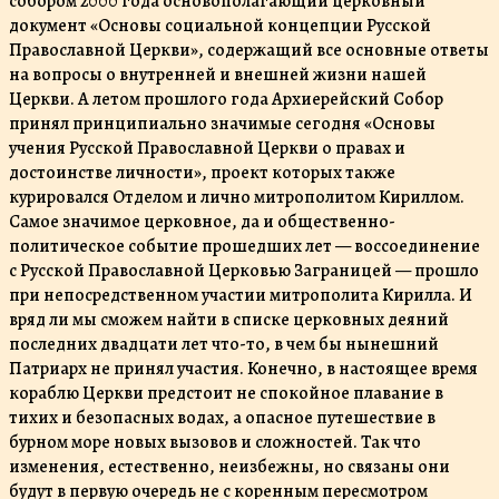
собором 2000 года основополагающий церковный
документ «Основы социальной концепции Русской
Православной Церкви», содержащий все основные ответы
на вопросы о внутренней и внешней жизни нашей
Церкви. А летом прошлого года Архиерейский Собор
принял принципиально значимые сегодня «Основы
учения Русской Православной Церкви о правах и
достоинстве личности», проект которых также
курировался Отделом и лично митрополитом Кириллом.
Самое значимое церковное, да и общественно-
политическое событие прошедших лет — воссоединение
с Русской Православной Церковью Заграницей — прошло
при непосредственном участии митрополита Кирилла. И
вряд ли мы сможем найти в списке церковных деяний
последних двадцати лет что-то, в чем бы нынешний
Патриарх не принял участия. Конечно, в настоящее время
кораблю Церкви предстоит не спокойное плавание в
тихих и безопасных водах, а опасное путешествие в
бурном море новых вызовов и сложностей. Так что
изменения, естественно, неизбежны, но связаны они
будут в первую очередь не с коренным пересмотром