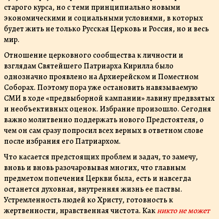
старого курса, но с теми принципиально новыми
экономическими и социальными условиями, в которых
будет жить не только Русская Церковь и Россия, но и весь
мир.
Отношение церковного сообщества к личности и
взглядам Святейшего Патриарха Кирилла было
однозначно проявлено на Архиерейском и Поместном
Соборах. Поэтому пора уже остановить навязываемую
СМИ в ходе «предвыборной кампании» лавину предвзятых
и необъективных оценок. Избрание произошло. Сегодня
важно молитвенно поддержать нового Предстоятеля, о
чем он сам сразу попросил всех верных в ответном слове
после избрания его Патриархом.
Что касается предстоящих проблем и задач, то замечу,
вновь и вновь разочаровывая многих, что главным
предметом попечения Церкви была, есть и навсегда
останется духовная, внутренняя жизнь ее паствы.
Устремленность людей ко Христу, готовность к
жертвенности, нравственная чистота. Как
никто не может