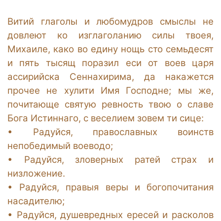
Витий глаголы и любомудров смыслы не
довлеют ко изглаголанию силы твоея,
Михаиле, како во едину нощь сто семьдесят
и пять тысящ поразил еси от воев царя
ассирийска Сеннахирима, да накажется
прочее не хулити Имя Господне; мы же,
почитающе святую ревность твою о славе
Бога Истиннаго, с веселием зовем ти сице:
•
Радуйся, православных воинств
непобедимый воеводо;
•
Радуйся, зловерных ратей страх и
низложение.
•
Радуйся, правыя веры и богопочитания
насадителю;
•
Радуйся, душевредных ересей и расколов