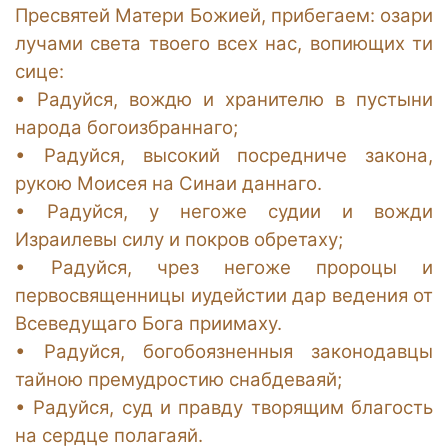
Пресвятей Матери Божией, прибегаем: озари
лучами света твоего всех нас, вопиющих ти
сице:
•
Радуйся, вождю и хранителю в пустыни
народа богоизбраннаго;
•
Радуйся, высокий посредниче закона,
рукою Моисея на Синаи даннаго.
•
Радуйся, у негоже судии и вожди
Израилевы силу и покров обретаху;
•
Радуйся, чрез негоже пророцы и
первосвященницы иудейстии дар ведения от
Всеведущаго Бога приимаху.
•
Радуйся, богобоязненныя законодавцы
тайною премудростию снабдеваяй;
•
Радуйся, суд и правду творящим благость
на сердце полагаяй.