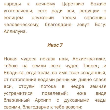
народы к вечному Царствию Божию
уготовляеши; сего ради вси, ведущии о
велицем служении твоем спасению
человеческому, благодарне зовут Богу:
Аллилуиа.
Икос 7
Новая чудеса показа нам, Архистратиже,
тобою на земли всех чудес Творец и
Владыка, егда храм, во имя твое созданный,
от потопления водами речными дивно спасл
еси, струям потока в недра земная
устремитися повелевый; еже видя
блаженный Архипп с духовными чады
своими, благодарне к тебе возопи: