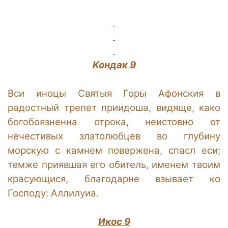
Кондак 9
Вси иноцы Святыя Горы Афонския в
радостный трепет приидоша, видяще, како
богобоязненна отрока, неистовно от
нечестивых златолюбцев во глубину
морскую с камнем повержена, спасл еси;
темже приявшая его обитель, именем твоим
красующися, благодарне взывает ко
Господу: Аллилуиа.
Икос 9