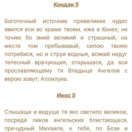
Кондак 5
Боготочный источник превеликих чудес
явился еси во храме твоем, иже в Хонех; не
точию бо змий великий и страшный, на
месте том пребывавый, силою твоею
потребися, но и струи водныя, всякий недуг
телесный врачующия, открышася, да вси
прославляющему тя Владыце Ангелов с
верою зовут: Аллилуиа.
Икос 5
Слышаще и ведуще тя яко светило великое,
посреде ликов ангельских блистающася,
пречудный Михаиле, к тебе, по Бозе и