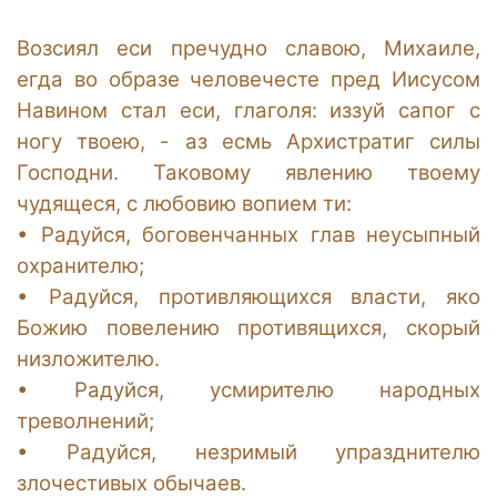
Возсиял еси пречудно славою, Михаиле,
егда во образе человечесте пред Иисусом
Навином стал еси, глаголя: иззуй сапог с
ногу твоею, - аз есмь Архистратиг силы
Господни. Таковому явлению твоему
чудящеся, с любовию вопием ти:
•
Радуйся, боговенчанных глав неусыпный
охранителю;
•
Радуйся, противляющихся власти, яко
Божию повелению противящихся, скорый
низложителю.
•
Радуйся, усмирителю народных
треволнений;
•
Радуйся, незримый упразднителю
злочестивых обычаев.