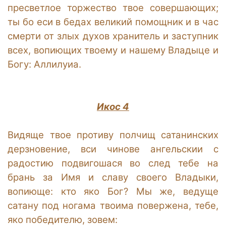
пресветлое торжество твое совершающих;
ты бо еси в бедах великий помощник и в час
смерти от злых духов хранитель и заступник
всех, вопиющих твоему и нашему Владыце и
Богу: Аллилуиа.
Икос 4
Видяще твое противу полчищ сатанинских
дерзновение, вси чинове ангельскии с
радостию подвигошася во след тебе на
брань за Имя и славу своего Владыки,
вопиюще: кто яко Бог? Мы же, ведуще
сатану под ногама твоима повержена, тебе,
яко победителю, зовем: