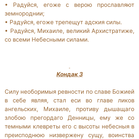
•
Радуйся, егоже с верою прославляют
земнороднии;
•
Радуйся, егоже трепещут адския силы.
•
Радуйся, Михаиле, великий Архистратиже,
со всеми Небесными силами.
Кондак 3
Силу необоримыя ревности по славе Божией
в себе являя, стал еси во главе ликов
ангельских, Михаиле, противу дышащаго
злобою прегордаго Денницы, ему же со
темными клевреты его с высоты небесныя в
преисподнюю низвержену сущу, воинства