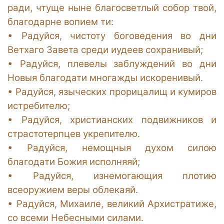
ради, чтуще ныне благосветлый собор твой,
благодарне вопием ти:
•
Радуйся, чистоту боговедения во дни
Ветхаго Завета среди иудеев сохранивый;
•
Радуйся, плевелы заблуждений во дни
Новыя благодати многажды искоренивый.
•
Радуйся, языческих прорицалищ и кумиров
истребителю;
•
Радуйся, христианских подвижников и
страстотерпцев укрепителю.
•
Радуйся, немощныя духом силою
благодати Божия исполняяй;
•
Радуйся, изнемогающия плотию
всеоружием веры облекаяй.
•
Радуйся, Михаиле, великий Архистратиже,
со всеми Небесными силами.