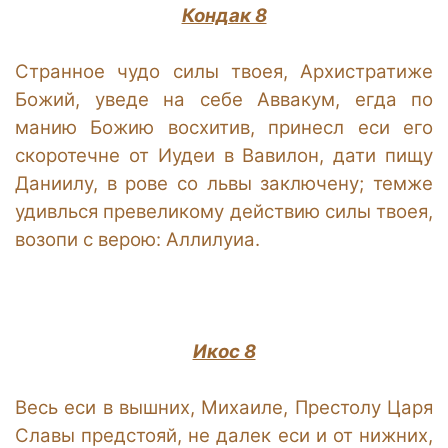
Кондак 8
Странное чудо силы твоея, Архистратиже
Божий, уведе на себе Аввакум, егда по
манию Божию восхитив, принесл еси его
скоротечне от Иудеи в Вавилон, дати пищу
Даниилу, в рове со львы заключену; темже
удивлься превеликому действию силы твоея,
возопи с верою: Аллилуиа.
Икос 8
Весь еси в вышних, Михаиле, Престолу Царя
Славы предстояй, не далек еси и от нижних,