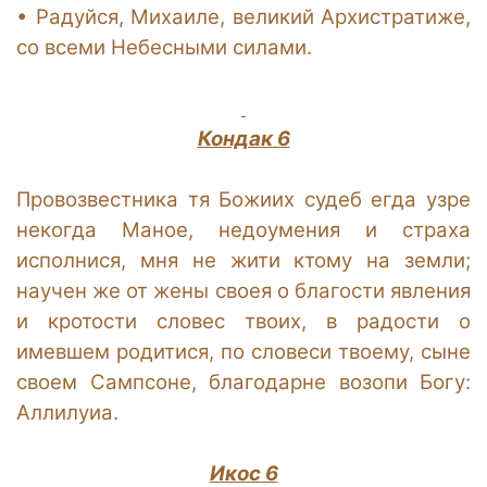
•
Радуйся, Михаиле, великий Архистратиже,
со всеми Небесными силами.
Кондак 6
Провозвестника тя Божиих судеб егда узре
некогда Маное, недоумения и страха
исполнися, мня не жити ктому на земли;
научен же от жены своея о благости явления
и кротости словес твоих, в радости о
имевшем родитися, по словеси твоему, сыне
своем Сампсоне, благодарне возопи Богу:
Аллилуиа.
Икос 6