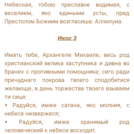
Небесная, тобою преславне водимая, с
веселием, яко едиными усты, пред
Престолом Божиим возгласиша: Аллилуиа.
Икос 3
Имать тебе, Архангеле Михаиле, весь род
христианский велика заступника и дивна во
бранех с противными помощника; сего ради
пречуднаго покрова твоего сподобитися
желающе, в день торжества твоего взываем
ти сице:
•
Радуйся, имже сатана, яко молния, с
небесе низвержеся;
•
Радуйся, имже хранимый род
человеческий к небеси восходит.