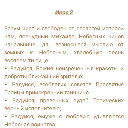
Икос 2
Разум чист и свободен от страстей испроси
нам, пречудный Михаиле, Небесных чинов
начальниче, да, вознесшеся мыслию от
земных к Небесным, хвалебную песнь
воспоем ти сице:
•
Радуйся, Божия неизреченныя красоты и
доброты ближайший зрителю:
•
Радуйся, всеблагих советов Пресвятыя
Троицы приискренний таинниче.
•
Радуйся, превечных судеб Троических
верный исполнителю;
•
Радуйся, емуже с любовию удивляются
Небесная воинства.