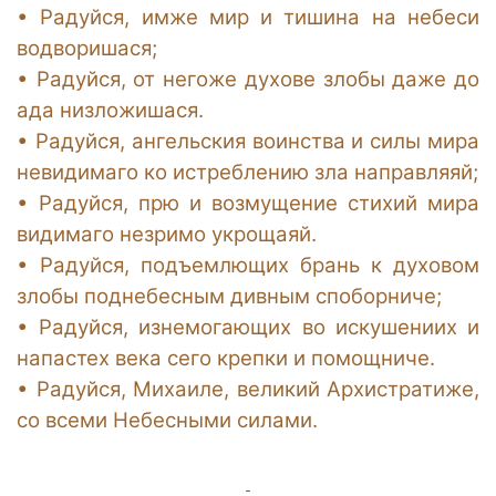
•
Радуйся, имже мир и тишина на небеси
водворишася;
•
Радуйся, от негоже духове злобы даже до
ада низложишася.
•
Радуйся, ангельския воинства и силы мира
невидимаго ко истреблению зла направляяй;
•
Радуйся, прю и возмущение стихий мира
видимаго незримо укрощаяй.
•
Радуйся, подъемлющих брань к духовом
злобы поднебесным дивным споборниче;
•
Радуйся, изнемогающих во искушениих и
напастех века сего крепки и помощниче.
•
Радуйся, Михаиле, великий Архистратиже,
со всеми Небесными силами.