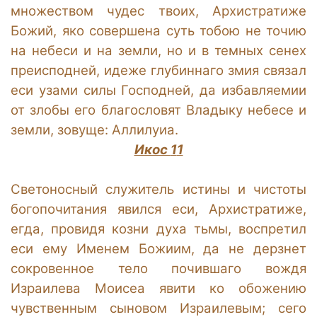
множеством чудес твоих, Архистратиже
Божий, яко совершена суть тобою не точию
на небеси и на земли, но и в темных сенех
преисподней, идеже глубиннаго змия связал
еси узами силы Господней, да избавляемии
от злобы его благословят Владыку небесе и
земли, зовуще: Аллилуиа.
Икос
1
1
Светоносный служитель истины и чистоты
богопочитания явился еси, Архистратиже,
егда, провидя козни духа тьмы, воспретил
еси ему Именем Божиим, да не дерзнет
сокровенное тело почившаго вождя
Израилева Моисеа явити ко обожению
чувственным сыновом Израилевым; сего