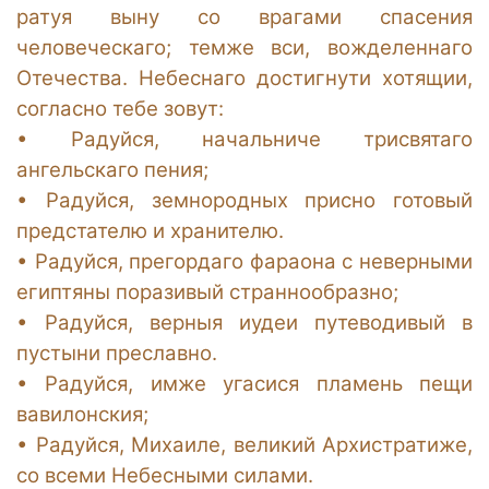
ратуя выну со врагами спасения
человеческаго; темже вси, вожделеннаго
Отечества. Небеснаго достигнути хотящии,
согласно тебе зовут:
•
Радуйся, начальниче трисвятаго
ангельскаго пения;
•
Радуйся, земнородных присно готовый
предстателю и хранителю.
•
Радуйся, прегордаго фараона с неверными
египтяны поразивый страннообразно;
•
Радуйся, верныя иудеи путеводивый в
пустыни преславно.
•
Радуйся, имже угасися пламень пещи
вавилонския;
•
Радуйся, Михаиле, великий Архистратиже,
со всеми Небесными силами.