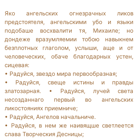
Яко ангельских огнезрачных ликов
предстоятеля, ангельскими убо и языки
подобаше восхвалити тя, Михаиле; но
дондеже вразумляемии тобою навыкнем
безплотных глаголом, услыши, аще и от
человеческих, обаче благодарных устен,
сицевая:
•
Радуйся, звездо мира первообразная;
•
Радуйся, свеще истины и правды
златозарная. •
Радуйся, лучей света
несозданнаго первый во ангельских
ликостояниях приемниче;
•
Радуйся, Ангелов начальниче.
•
Радуйся, в нем же наивящше светлеется
слава Творческия Десницы;