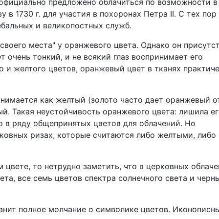
 официально предложено облачиться по возможности в
в 1730 г. для участия в похоронах Петра II. С тех пор
ебальных и великопостных служб.
своего места" у оранжевого цвета. Однако он присутс
т очень тонкий, и не всякий глаз воспринимает его
о и желтого цветов, оранжевый цвет в тканях практич
инимается как желтый (золото часто дает оранжевый от
ый. Такая неустойчивость оранжевого цвета: лишила е
 в ряду общепринятых цветов для облачений. Но
рковных ризах, которые считаются либо желтыми, либо
 цвете, то нетрудно заметить, что в церковных облач
ета, все семь цветов спектра солнечного света и черн
анит полное молчание о символике цветов. Иконописн