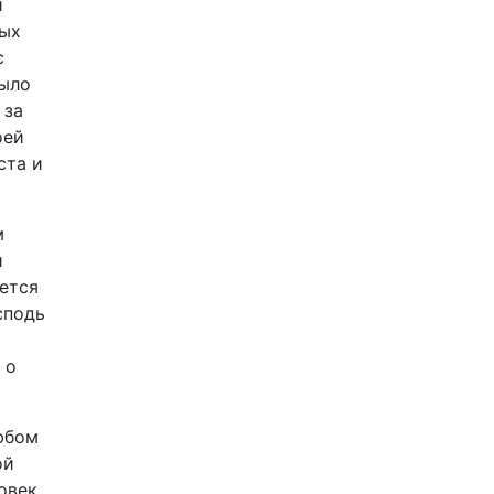
и
рых
с
было
 за
оей
ста и
м
й
яется
сподь
 о
любом
ой
овек