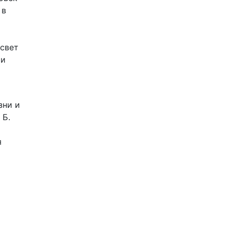
 в
 свет
 и
зни и
 Б.
я