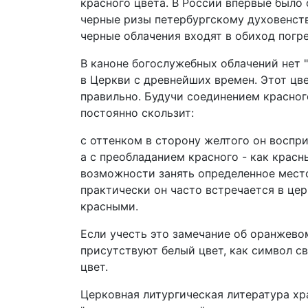
красного цвета. В России впервые было
черные ризы петербургскому духовенству 
черные облачения входят в обиход погр
В каноне богослужебных облачений нет "
в Церкви с древнейших времен. Этот цве
правильно. Будучи соединением красног
постоянно скользит:
с оттенком в сторону желтого он воспр
а с преобладанием красного - как красн
возможности занять определенное место
практически он часто встречается в це
красными.
Если учесть это замечание об оранжевом
присутствуют белый цвет, как символ св
цвет.
Церковная литургическая литература хр