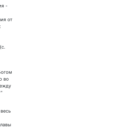
я -
ния от
х
(с.
Богом
ю во
между
"
 весь
славы