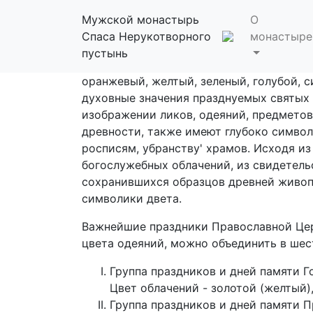
Цвета богослуж
Мужской монастырь
О
Спаса Нерукотворного
монастыре
Статьи
пустынь
Цветовая гамма богослужебных облачени
оранжевый, желтый, зеленый, голубой, 
духовные значения празднуемых святых 
изображении ликов, одеяний, предметов, 
древности, также имеют глубоко символ
росписям, убранству' храмов. Исходя 
богослужебных облачений, из свидетель
сохранившихся образцов древней живоп
символики двета.
Важнейшие праздники Православной Цер
цвета одеяний, можно объединить в шес
Группа праздников и дней памяти Г
Цвет облачений - золотой (желтый),
Группа праздников и дней памяти П