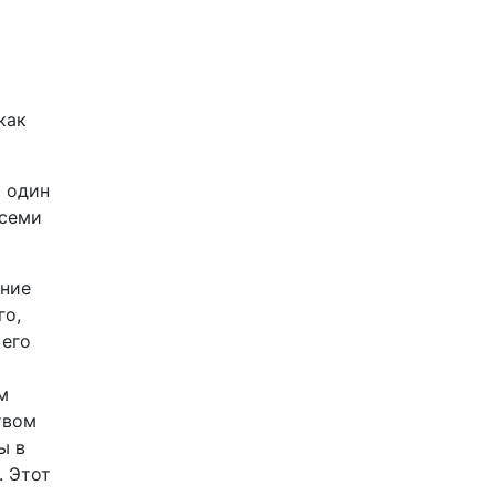
а
как
о один
всеми
ение
го,
 его
м
твом
ы в
. Этот