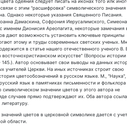
цвета одеяния следует писать на иконах того илк иног
В связи с этим "расшифровка" символического значения
на. Однако некоторые указания Священного Писания.
 Иоанна Дамаскина, Софрония Иерусалимского, Симеона
 с именем Дионисия Ареопагита, некоторые замечания 
ов дают возможность установить ключевые принципы
гают этому и труды современных светских ученых. М
держится в статье нашего отечественного ученого В. 
в восточнохристианском искусстве" (Вопросы истории
9 - 145.). Автор основывает свои выводы на данных исто
х учителей Церкви. На иных источниках строит свою
История цветообозначений в русском языке. М., "Наука",
 русский язык в памятниках письменности и фольклора 
о символическом значении цветов у этого автора не
яде случаев прямо подтверждают их. Оба автора ссыл
 литературу.
значений цветов в церковной символике дается с уче
ой области.