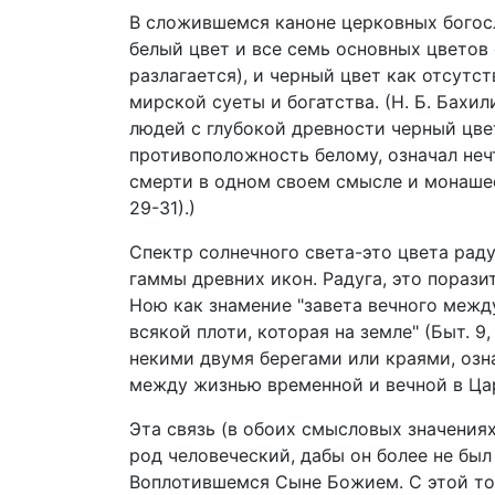
В сложившемся каноне церковных богос
белый цвет и все семь основных цветов 
разлагается), и черный цвет как отсутст
мирской суеты и богатства. (Н. Б. Бахил
людей с глубокой древности черный цве
противоположность белому, означал неч
смерти в одном своем смысле и монашес
29-31).)
Спектр солнечного света-это цвета рад
гаммы древних икон. Радуга, это порази
Ною как знамение "завета вечного меж
всякой плоти, которая на земле" (Быт. 9
некими двумя берегами или краями, озн
между жизнью временной и вечной в Ца
Эта связь (в обоих смысловых значениях
род человеческий, дабы он более не был
Воплотившемся Сыне Божием. С этой точк