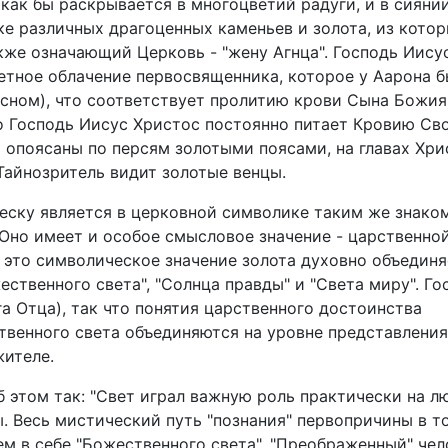
как бы раскрывается в многоцветий радуги, и в сияни
ке различных драгоценных каменьев и золота, из кото
кже означающий Церковь - "жену Агнца". Господь Иису
ветное облачение первосвященника, которое у Аарона 
асном), что соответствует пролитию крови Сына Божия
то Господь Иисус Христос постоянно питает Кровию Св
 опоясаны по персям золотыми поясами, на главах Хри
айнозритель видит золотые венцы.
еску является в церковной символике таким же знако
 Оно имеет и особое смысловое значение - царственно
, это символическое значение золота духовно объедин
ественного света", "Солнца правды" и "Света миру". Го
га Отца), так что понятия царственного достоинства
венного света объединяются на уровне представления
жителе.
об этом так: "Свет играл важную роль практически на 
. Весь мистический путь "познания" первопричины в т
ем в себе "Божественного света". "Преображенный" чел