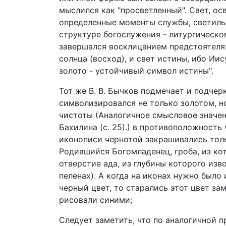
мыслился как "просветленный". Свет, ос
определенные моменты службы, светильн
структуре богослужения - литургическо
завершался восклицанием предстоятеля: 
солнца (восход), и свет истины, ибо Иису
золото - устойчивый символ истины".
Тот же В. В. Бычков подмечает и подчер
символизировался не только золотом, н
чистоты (Аналогичное смысловое значени
Бахилина (с. 25).) в противоположность
иконописи чернотой закрашивались толь
Родившийся Богомладенец, гроба, из ко
отверстие ада, из глубины которого из
пеленах). А когда на иконах нужно был
черный цвет, то старались этот цвет за
рисовали синими;
Следует заметить, что по аналогичной п