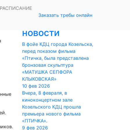
волика цветов.
РАСПИСАНИЕ
Заказать требы онлайн
Последние
сный,
новости
в
В фойе КДЦ города Козельска,
перед показом фильма
«Птичка, была представлена
бронзовая скульптура
«МАТУШКА СЕПФОРА
КЛЫКОВСКАЯ»
10 фев 2026
Вчера, 8 февраля, в
енные
киноконцертном зале
Козельского КДЦ прошла
ей.
премьера нового фильма
«ПТИЧКА».
ников.
9 фев 2026