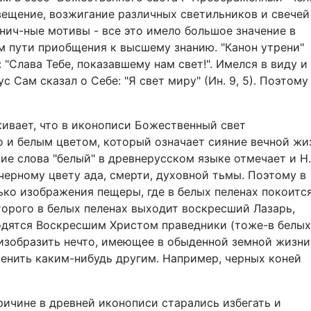
вещение, возжигание различных светильников и свечей
ич-ные мотивы - все это имело большое значение в
м пути приобщения к высшему знанию. "Канон утрени"
"Слава Тебе, показавшему нам свет!". Имелся в виду и
с Сам сказал о Себе: "Я свет миру" (Ин. 9, 5). Поэтому
кивает, что в иконописи Божественный свет
о и белым цветом, который означает сияние вечной жи
е слова "белый" в древнерусском языке отмечает и Н.
 черному цвету ада, смерти, духовной тьмы. Поэтому в
ко изображения пещеры, где в белых пеленах покоитс
торого в белых пеленах выходит воскресший Лазарь,
водятся Воскресшим Христом праведники (тоже-в белых
о изобразить нечто, имеющее в обыденной земной жизни
менить каким-нибудь другим. Например, черных коней
ричине в древней иконописи старались избегать и