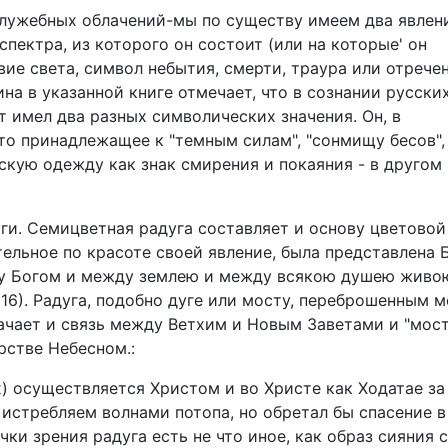
лужебных облачений-мы по существу имеем два явлени
спектра, из которого он состоит (или на которые' он
вие света, символ небытия, смерти, траура или отрече
ина в указанной книге отмечает, что в сознании русски
т имел два разных символических значения. Он, в
то принадлежащее к "темным силам", "сонмищу бесов",
кую одежду как знак смирения и покаяния - в другом 
уги. Семицветная радуга составляет и основу цветовой
тельное по красоте своей явление, была представлена 
ду Богом и между землею и между всякою душею живо
, 16). Радуга, подобно дуге или мосту, переброшенным 
ачает и связь между Ветхим и Новым Заветами и "мост
рстве Небесном.:
) осуществляется Христом и во Христе как Ходатае за
 истребляем волнами потопа, но обретал бы спасение в
и зрения радуга есть не что иное, как образ сияния 