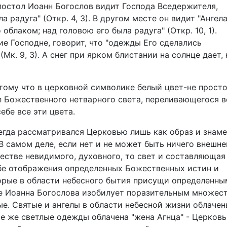
постол Иоанн Богослов видит Господа Вседержителя,
а радуга" (Откр. 4, 3). В другом месте он видит "Ангел
облаком; над головою его была радуга" (Откр. 10, 1).
е Господне, говорит, что "одежды Его сделались
Мк. 9, 3). А снег при ярком блистании на солнце дает, 
тому что в церковной символике белый цвет-не прост
ол Божественного нетварного света, переливающегося 
ебе все эти цвета.
егда рассматривался Церковью лишь как образ и знам
 самом деле, если нет и не может быть ничего внешне
естве невидимого, духовного, то свет и составляющая
бе отображения определенных Божественных истин и
торые в области небесного бытия присущи определенны
е Иоанна Богослова изобилует поразительным множес
е. Святые и ангелы в области небесной жизни облачен
е же светлые одежды облачена "жена Агнца" - Церковь