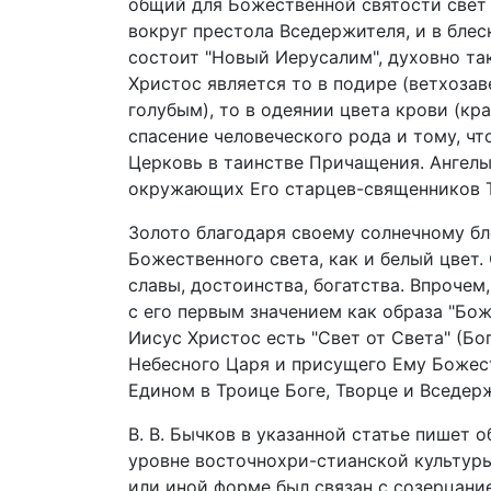
общий для Божественной святости свет 
вокруг престола Вседержителя, и в блес
состоит "Новый Иерусалим", духовно та
Христос является то в подире (ветхоза
голубым), то в одеянии цвета крови (кр
спасение человеческого рода и тому, ч
Церковь в таинстве Причащения. Ангелы
окружающих Его старцев-священников Т
Золото благодаря своему солнечному бл
Божественного света, как и белый цвет.
славы, достоинства, богатства. Впрочем
с его первым значением как образа "Бож
Иисус Христос есть "Свет от Света" (Бо
Небесного Царя и присущего Ему Божест
Едином в Троице Боге, Творце и Вседер
В. В. Бычков в указанной статье пишет 
уровне восточнохри-стианской культуры
или иной форме был связан с созерцани