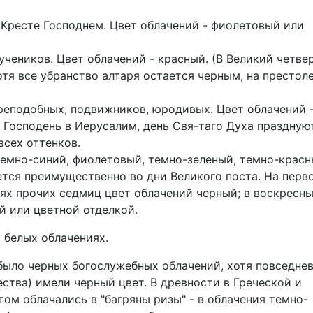
 Кресте Господнем. Цвет облачений - фиолетовый или
учеников. Цвет облачений - красный. (В Великий четве
тя все убранство алтаря остается черным, на престоле
преподобных, подвижников, юродивых. Цвет облачений 
 Господень в Иерусалим, день Свя-таго Духа праздную
всех оттенков.
темно-синий, фиолетовый, темно-зеленый, темно-красн
ется преимущественно во дни Великого поста. На перв
нях прочих седмиц цвет облачений черный; в воскресны
й или цветной отделкой.
 белых облачениях.
было черных богослужебных облачений, хотя повседне
ства) имели черный цвет. В древности в Греческой и
ом облачались в "багряны ризы" - в облачения темно-