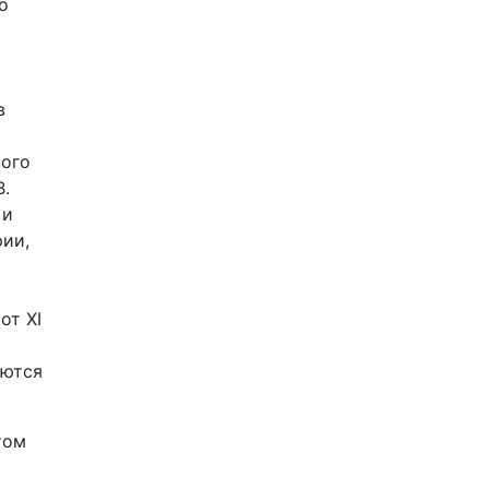
о
в
ного
В.
 и
рии,
от XI
аются
том