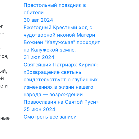
Престольный праздник в
обители
30 авг 2024
рг
Ежегодный Крестный ход с
 -
чудотворной иконой Матери
Божией "Калужская" проходит
-
по Калужской земле.
тся,
31 июл 2024
Святейший Патриарх Кирилл:
ый,
«Возвращение святынь
ой
свидетельствует о глубинных
е и
изменениях в жизни нашего
народа — возрождении
Православия на Святой Руси»
25 июн 2024
Смотреть все записи
вные