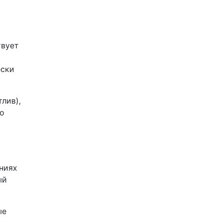
твует
ески
лив),
го
ениях
ый
ые