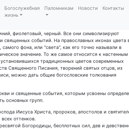
ебных облачении. Сим
Богослужебная
Паломникам
Новости
Контакты
жизнь
й состоит из следующих основных цветов: белый, кра
синий, фиолетовый, черный. Все они символизируют
и священных событий. На православных иконах цвета 
самого фона, или "света", как его точно называли в
ическое значение. То же самое относится к настенным
из установившихся традиционных цветов современных
ств Священного Писания, творений святых отцов, из
иси, можно дать общие богословские толкования
кви и священные события, которым усвоены определ
ть основных групп.
оспода Иисуса Христа, пророков, апостолов и святител
 всех оттенков.
ресвятой Богородицы, бесплотных сил, дев и девствен