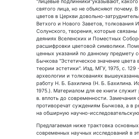
"лицевые подлинники"указывают, какого 
святого лица, но не объясняют почему. 
цветов в Церкви довольно-затруднитель
Ветхого и Нового Заветов, толкования
Солунского, творения, которые связаны
деяниях Вселенских и Поместных Собор
расшифровки цветовой символики. Помо
ценных указаний по данному предмету со
Бычкова "Эстетическое значение цвета 
теории эстетики". Изд. МГУ, 1975, с. 12
археологии и толкованиях вышеуказанны
работу Н. Б. Бахилина (Н. Б. Бахилина. 
1975.). Материалом для ее книги служит
в. вплоть до современности. Замечания 
противоречат суждениям Бычкова, а в р
на обширную научно-исследовательскую
Предлагаемая ниже трактовка основных 
современных научных исследований в эт