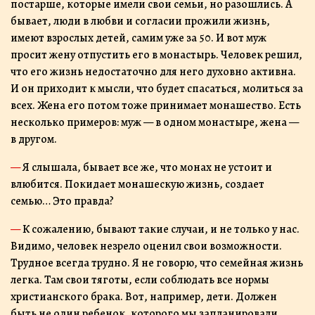
постарше, которые имели свои семьи, но разошлись. А
бывает, люди в любви и согласии прожили жизнь,
имеют взрослых детей, самим уже за 50. И вот муж
просит жену отпустить его в монастырь. Человек решил,
что его жизнь недостаточно для него духовно активна.
И он приходит к мысли, что будет спасаться, молиться за
всех. Жена его потом тоже принимает монашество. Есть
несколько примеров: муж — в одном монастыре, жена —
в другом.
— Я слышала, бывает все же, что монах не устоит и
влюбится. Покидает монашескую жизнь, создает
семью… Это правда?
— К сожалению, бывают такие случаи, и не только у нас.
Видимо, человек незрело оценил свои возможности.
Трудное всегда трудно. Я не говорю, что семейная жизнь
легка. Там свои тяготы, если соблюдать все нормы
христианского брака. Вот, например, дети. Должен
быть не один ребенок, которого мы запланировали,