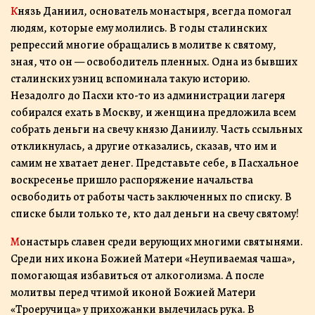
Князь Даниил, основатель монастыря, всегда помогал
людям, которые ему молились. В годы сталинских
репрессий многие обращались в молитве к святому,
зная, что он — освободитель пленных. Одна из бывших
сталинских узниц вспоминала такую историю.
Незадолго до Пасхи кто-то из администрации лагеря
собирался ехать в Москву, и женщина предложила всем
собрать деньги на свечу князю Даниилу. Часть ссыльных
откликнулась, а другие отказались, сказав, что им и
самим не хватает денег. Представьте себе, в Пасхальное
воскресенье пришло распоряжение начальства
освободить от работы часть заключенных по списку. В
списке были только те, кто дал деньги на свечу святому!
Монастырь славен среди верующих многими святынями.
Среди них икона Божией Матери «Неупиваемая чаша»,
помогающая избавиться от алкоголизма. А после
молитвы перед чтимой иконой Божией Матери
«Троеручица» у прихожанки вылечилась рука. В