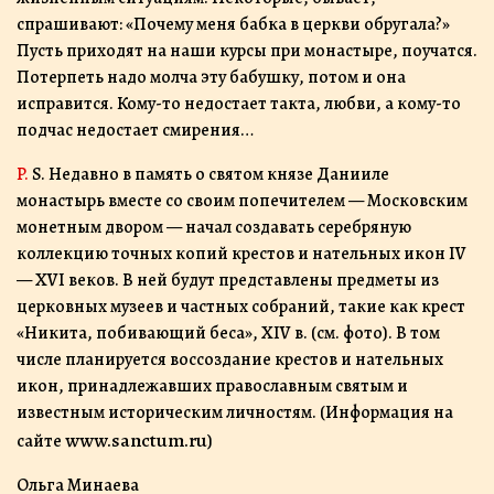
спрашивают: «Почему меня бабка в церкви обругала?»
Пусть приходят на наши курсы при монастыре, поучатся.
Потерпеть надо молча эту бабушку, потом и она
исправится. Кому-то недостает такта, любви, а кому-то
подчас недостает смирения…
P. S. Недавно в память о святом князе Данииле
монастырь вместе со своим попечителем — Московским
монетным двором — начал создавать серебряную
коллекцию точных копий крестов и нательных икон IV
— XVI веков. В ней будут представлены предметы из
церковных музеев и частных собраний, такие как крест
«Никита, побивающий беса», XIV в. (см. фото). В том
числе планируется воссоздание крестов и нательных
икон, принадлежавших православным святым и
известным историческим личностям. (Информация на
www.sanctum.ru
сайте
)
Ольга Минаева