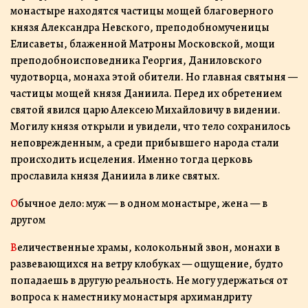
монастыре находятся частицы мощей благоверного
князя Александра Невского, преподобномученицы
Елисаветы, блаженной Матроны Московской, мощи
преподобноисповедника Георгия, Даниловского
чудотворца, монаха этой обители. Но главная святыня —
частицы мощей князя Даниила. Перед их обретением
святой явился царю Алексею Михайловичу в видении.
Могилу князя открыли и увидели, что тело сохранилось
неповрежденным, а среди прибывшего народа стали
происходить исцеления. Именно тогда церковь
прославила князя Даниила в лике святых.
Обычное дело: муж — в одном монастыре, жена — в
другом
Величественные храмы, колокольный звон, монахи в
развевающихся на ветру клобуках — ощущение, будто
попадаешь в другую реальность. Не могу удержаться от
вопроса к наместнику монастыря архимандриту