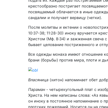
подать их. Каждый раз постригаемый см
крестообразно постригает посвящаемог
посвящаемый облачается в иные одежды: 
сандалии и получает вервицу (четки).
После молитвы и ектении о новопостриже
10:37-38; 11:28-30) иноку вручается кр
Христом (Мф. 8:34) и зажженная свеча с 
бывает целование постриженного и отпу
Все одежды монаха имеют отношение ко
брани (борьбы) против мира, плоти и дь
Власяница
(хитон) напоминает обет доб
Параман
- четырехугольный плат с изоб
Христа. На нем написаны слова: «Аз язв
он иноку в постоянное напоминание о пр
плотских пожеланий. Носится он на спин