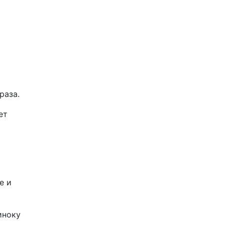
раза.
ет
е и
иноку