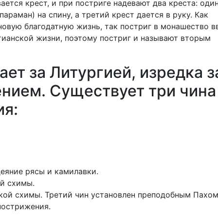
ется крест, и при постриге надевают два креста: оди
араман) на спину, а третий крест дается в руку. Как
новую благодатную жизнь, так постриг в монашество в
тианской жизни, поэтому постриг и называют вторым
ет за Литургией, изредка з
нием. Существует три чина
ия:
деяние рясы и камилавки.
й схимы.
икой схимы. Третий чин установлен преподобным Пахо
пострижения.