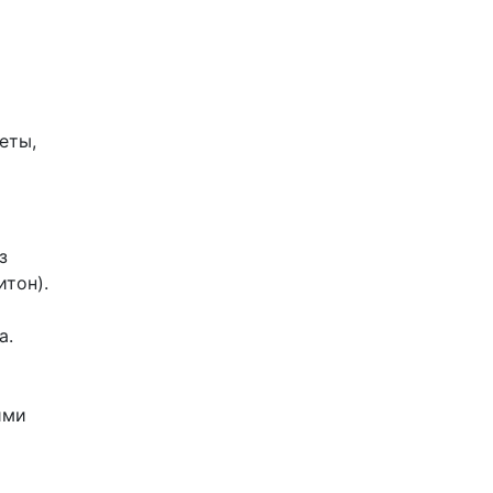
еты,
з
итон).
а.
м
ими