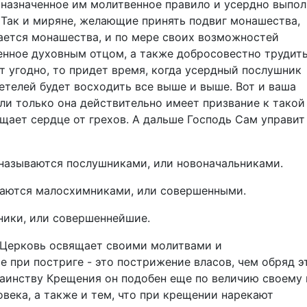
 назначенное им молитвенное правило и усердно выпо
. Так и миряне, желающие принять подвиг монашества,
сается монашества, и по мере своих возможностей
енное духовным отцом, а также добросовестно трудить
т угодно, то придет время, когда усердный послушник
етелей будет восходить все выше и выше. Вот и ваша
сли только она действительно имеет призвание к такой
ищает сердце от грехов. А дальше Господь Сам управит
называются послушниками, или новоначальниками.
аются малосхимниками, или совершенными.
ники, или совершеннейшие.
о Церковь освящает своими молитвами и
 при постриге - это пострижение власов, чем обряд э
аинству Крещения он подобен еще по величию своему 
овека, а также и тем, что при крещении нарекают