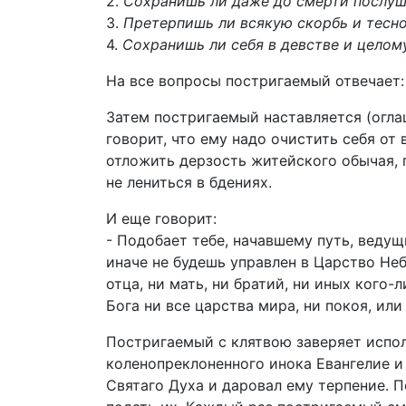
2.
Сохранишь ли даже до смерти послуша
3.
Претерпишь ли всякую скорбь и тесн
4.
Сохранишь ли себя в девстве и целом
На все вопросы постригаемый отвечает
Затем постригаемый наставляется (огла
говорит, что ему надо очистить себя от
отложить дерзость житейского обычая, п
не лениться в бдениях.
И еще говорит:
- Подобает тебе, начавшему путь, ведущ
иначе не будешь управлен в Царство Неб
отца, ни мать, ни братий, ни иных кого-
Бога ни все царства мира, ни покоя, или 
Постригаемый с клятвою заверяет испол
коленопреклоненного инока Евангелие и
Святаго Духа и даровал ему терпение. 