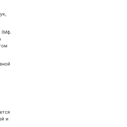
ук,
 (Мф.
а
отом
вной
ается
ей и