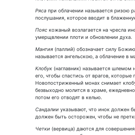
Ряса
при облачении называется ризою ра
послушания, которое вводит в блаженну
Пояс
кожаный возлагается на чресла ин
умерщвлении плоти и обновлении духа.
Мантия
(паллий) обозначает силу Божи
называется ангельскою, а облачение в м
Клобук
(наглавник) называется шлемом н
его, чтобы спастись от врагов, которые
Новопостриженный монах снимает клобу
безвыходно молится в храме, ежедневн
потом его отводят в келью.
Сандалии
указывают, что инок должен бы
должен быть осторожен, чтобы не претк
Четки
(вервица) даются для совершения