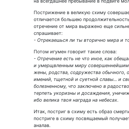
на всегдашнее пребывание в подвиге мо
Пострижение в великую схиму совершает
отличается большею продолжительность
отречение от мира выражено еще сильне
спрашивает:
- Отрекаешься ли ты вторично мира и то
Потом игумен говорит такие слова:
- Отречение есть не что иное, как обещ
и умерщвленным миру совершеннейшим о
жены, родства, содружества обычного, 
имений, тщетной и суетной славы... и с
болезненному, что заключено в радоство
терпеть укоризны и досаждения, уничижен
ибо велика твоя награда на небесах
.
Итак, постриг в схиму есть образ смерт
постриге в схиму посвящаемый получает
аналав.