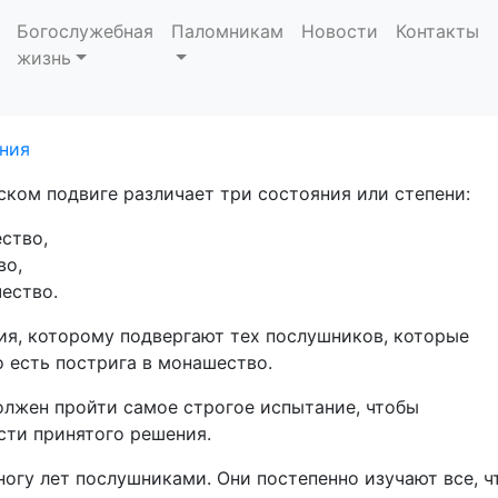
ства и чины постриж
Богослужебная
Паломникам
Новости
Контакты
жизнь
ком подвиге различает три состояния или степени:
ество,
во,
ество.
ия, которому подвергают тех послушников, которые
о есть пострига в монашество.
лжен пройти самое строгое испытание, чтобы
сти принятого решения.
огу лет послушниками. Они постепенно изучают все, ч