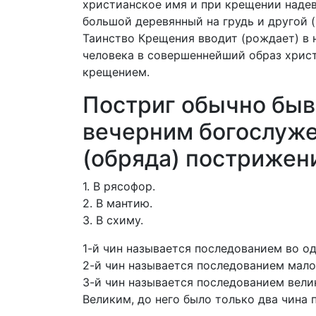
христианское имя и при крещении надева
большой деревянный на грудь и другой (п
Таинство Крещения вводит (рождает) в 
человека в совершеннейший образ хрис
крещением.
Постриг обычно быва
вечерним богослуже
(обряда) пострижен
1. В рясофор.
2. В мантию.
3. В схиму.
1-й чин называется последованием во о
2-й чин называется последованием мало
3-й чин называется последованием вел
Великим, до него было только два чина 