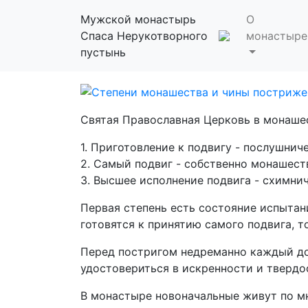
Степени монаше
Мужской монастырь
О
Спаса Нерукотворного
монастыре
Послушнику
пустынь
Схиигумен Савва (Остапенко)
Святая Православная Церковь в монашес
1. Приготовление к подвигу - послушнич
2. Самый подвиг - собственно монашест
3. Высшее исполнение подвига - схимнич
Первая степень есть состояние испытан
готовятся к принятию самого подвига, т
Перед постригом недреманно каждый до
удостовериться в искренности и твердо
В монастыре новоначальные живут по мн