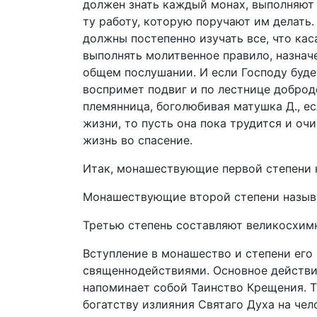
должен знать каждый монах, выполняют
ту работу, которую поручают им делать
должны постепенно изучать все, что ка
выполнять молитвенное правило, назнач
общем послушании. И если Господу буде
воспримет подвиг и по лестнице доброд
племянница, боголюбивая матушка Д., е
жизни, то пусть она пока трудится и оч
жизнь во спасение.
Итак, монашествующие первой степени 
Монашествующие второй степени назыв
Третью степень составляют великосхим
Вступление в монашество и степени ег
священнодействиями. Основное действие
напоминает собой Таинство Крещения. Т
богатству излияния Святаго Духа на чел