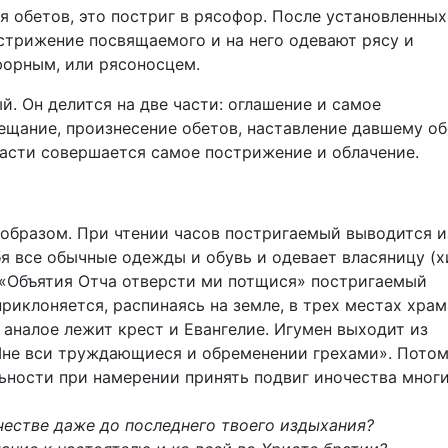
я обетов, это постриг в рясофор. После установленных
стрижение посвящаемого и на него одевают рясу и
форным, или рясоносцем.
. Он делится на две части: оглашение и самое
вещание, произнесение обетов, наставление давшему об
части совершается самое пострижение и облачение.
образом. При чтении часов постригаемый выводится и
бя все обычные одежды и обувь и одевает власяницу (х
 «Объятия Отча отверсти ми потщися» постригаемый
риклоняется, распинаясь на земле, в трех местах храм
 аналое лежит крест и Евангелие. Игумен выходит из
 Мне вси труждающиеся и обременении грехами». Пото
ьности при намерении принять подвиг иночества мног
честве даже до последнего твоего издыхания?