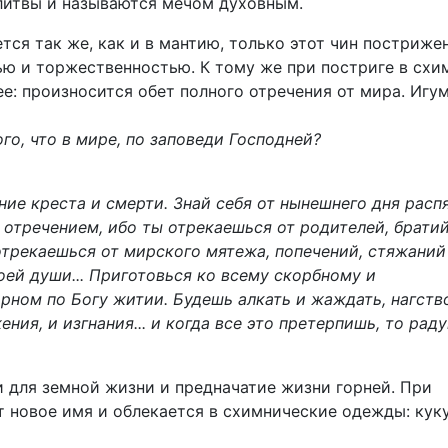
литвы и называются мечом духовным.
ся так же, как и в мантию, только этот чин постриже
ю и торжественностью. К тому же при постриге в схи
е: произносится обет полного отречения от мира. Игу
го, что в мире, по заповеди Господней?
ание креста и смерти. Знай себя от нынешнего дня рас
тречением, ибо ты отрекаешься от родителей, братий
отрекаешься от мирского мятежа, попечений, стяжаний
воей души... Приготовься ко всему скорбному и
рном по Богу житии. Будешь алкать и жаждать, нагств
ия, и изгнания... и когда все это претерпишь, то раду
и для земной жизни и предначатие жизни горней. При
 новое имя и облекается в схимнические одежды: куку