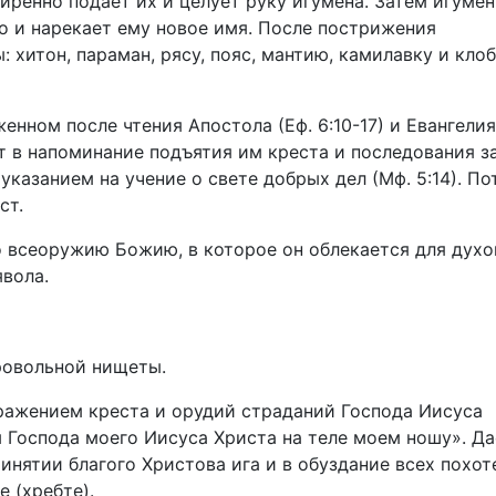
иренно подает их и целует руку игумена. Затем игумен
о и нарекает ему новое имя. После пострижения
хитон, параман, рясу, пояс, мантию, камилавку и клоб
нном после чтения Апостола (Еф. 6:10-17) и Евангелия
ест в напоминание подъятия им креста и последования з
указанием на учение о свете добрых дел (Мф. 5:14). П
ст.
 всеоружию Божию, в которое он облекается для духо
явола.
ровольной нищеты.
ражением креста и орудий страданий Господа Иисуса
ы Господа моего Иисуса Христа на теле моем ношу». Д
инятии благого Христова ига и в обуздание всех похот
е (хребте).