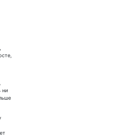
,
осте,
,
ь ни
ольше
у
ет