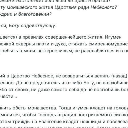
ние к настоятелю и ко всей во Христе братии?
оту монашеского жития Царствия ради Небесного?
удрии и благоговении?
:
ей, Богу содействующу
.
шается) в правилах совершеннейшего жития. Игумен
 всякой скверны плоти и духа, стяжать смиренномудрие
ребыть в молитве терпеливым, не расслабляться и в п
ий в Царство Небесное, не возвратиться вспять (назад)
есное. Да не предпочтешь что-либо Богу, не возлюбиш
либо от своих, ни даже самого себя да не возлюбишь б
чести...
нить обеты монашества. Тогда игумен кладет на голов
 молится, чтобы Господь оградил постригаемого силою
Потом трижды на Евангелие кладет ножницы и повелева