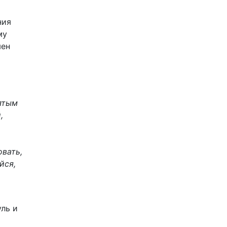
ния
му
мен
пятым
,
овать,
йся,
ль и