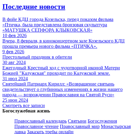
Последние новости
В фойе КДЦ города Козельска, перед показом фильма
«Птичка, была представлена бронзовая скульптура
«МАТУШКА СЕПФОРА КЛЫКОВСКАЯ»
10 фев 2026
Вчера, 8 февраля, в киноконцертном зале Козельского КДЦ
прошла премьера нового фильма «ПТИЧКА».
9 фев 2026
Престольный праздник в обители
30 авг 2024
Ежегодный Крестный ход с чудотворной иконой Матери
Божией "Калужская" проходит по Калужской земле.
31 июл 2024
Святейший Патриарх Кирилл: «Возвращение святынь
свидетельствует о глубинных изменениях в жизни нашего
народа — возрождении Православия на Святой Руси»
25 июн 2024
Смотреть все записи
Богослужебная жизнь
Православный календарь
Святыни
Богослужения
Православное чтение
Православный мир
Монастырская
лавка
Заказать требы онлайн