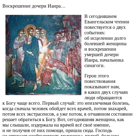
Воскрешение дочери Иаира…
В сегодняшнем
Евангельском чтении
повествуется о двух
событиях:
об исцелении долго
болевшей женщины
и воскрешении
умершей дочери
Иаира, начальника
синагоги.
Герои этого
повествования
показывают нам,
в каких двух случаях
люди обращаются
к Богу чаще всего. Первый случай: это неизлечимая болезнь,
когда сначала человек обойдет всех врачей, потом знахарей,
потом всех экстрасенсов, а уже потом, в отчаянном состоянии
решает обратиться к Богу. Вот, сегодняшняя женщина, как
мы слышали, издержала на врачей всё своё имение,
и не получив от них помощи, пришла сюда. Господь
не отрицает необходимость медицины, врачей, больниц,