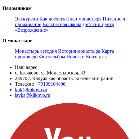
Паломникам
Экскурсии
Как доехать
План монастыря
Питание и
проживание
Воскресная школа
Детский центр
«Возрождение»
О монастыре
Монастырь сегодня
История монастыря
Карта
проповеди
Фотоальбом
Новости
Контакты
Наш адрес
с. Клыково, ул.Монастырская, 33
249702, Калужская область, Козельский район
Телефон:
+79109104406
klik@klikovo.ru
lavka@klikovo.ru