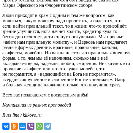
Марка Эфесского на Флорентийском соборе.
Люди приходят в храм с одним и тем же вопросом: как
молиться, какую молитву надо прочитать, и надеются, что
если найти правильный текст, то в жизни что-то произойдёт:
зрение улучшится, нога начнет ходить, кредитор куда-то
бесследно исчезнет, дети станут послушными. Мы просим:
«дайте нам правильную молитву», и Церковь нам предлагает
разные формы: древние, красивые, правильные, каноны,
акафисты, молебны. Но важна не столько правильная внешняя
форма, а то, чем мы её наполняем, сколько мы в неё
вкладываем веры, надежды, любви, смирения. Не сказано: кто
прочитает акафист, или кто отслужит молебен, тот
не посрамится, а «надеющийся на Бога не посрамится»,
«сердце сокрушенное и смиренное Бог не уничижит». Иаир
и больная женщина вложили столько, что получили сразу.
Всех вас поздравляем с воскресным днём!
Компиляция из разных проповедей
Russ line / klikovo.ru