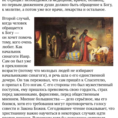
но первым движением души должно быть обращение к Богу,
к молитве, а потом уже все врачи, лекарства и остальное.
Второй случай,
когда человек
обращается
к Богу —
он хочет помочь
тому, кого очень
любит. Как
начальник
синагоги Иаир.
Сам он был уже
в преклонном
возрасте (потому что молодых людей не избирают
начальниками синагоги), и речь шла о его единственной
дочери. Он так переживал, что сам пришёл к Спасителю,
и припал к Его ногам. С его стороны это был мужественный
поступок, ему пришлось превозмочь свою гордость, страх
перед законниками, фарисеями, перед общественным
мнением. Мнение большинства — дело серьёзное, мы его
боимся, хотя его требования могут противоречить голосу
совести и Закона Божия. Сегодняшнее чтение показывает, что
христианину важно научиться в некоторых случаях идти
против течения. Вспомним хотя бы поведение святителя