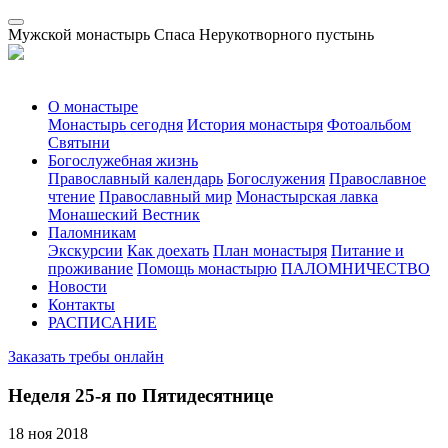
Мужской монастырь Спаса Нерукотворного пустынь
О монастыре
Монастырь сегодня
История монастыря
Фотоальбом
Святыни
Богослужебная жизнь
Православный календарь
Богослужения
Православное
чтение
Православный мир
Монастырская лавка
Монашеский Вестник
Паломникам
Экскурсии
Как доехать
План монастыря
Питание и
проживание
Помощь монастырю
ПАЛОМНИЧЕСТВО
Новости
Контакты
РАСПИСАНИЕ
Заказать требы онлайн
Неделя 25-я по Пятидесятнице
18 ноя 2018