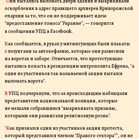
"Они пытались выломать двери здания и выкрикивали
оскорбления в адрес правящего архиерея Криворожской
епархии за то, что он не поддерживает идею
"предоставление томоса" Украине", — говорится
Facebook
в сообщении УПЦ в
.
Как сообщается, в руках у митингующих были плакаты
с лозунгами за автокефалию, которые они развесили
на воротах и ​​заборе. Отмечается, что протестующие
пытались попасть в резиденцию митрополита Ефрема, "а
один из участников так называемой акции пытался
выломать ворота".
В УПЦ подчеркнули, что за происходящим наблюдали
представители национальной полиции, которые
не мешали собравшимся "выкрикивать призывы,
которыми они разжигали религиозную рознь".
"Как признался один из участников акции протеста,
который представился членом "Правого сектора"*, он не