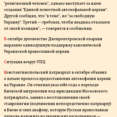
"религиозный человек", однако выступает за идею
создания "Единой поместной автокефальной церкви".
Другой сообщил, что "в теме", но "за свободную
Украину". Третий — требовал, чтобы владыка отказался
от своей позиции", — говорится в сообщении.
В октябре духовенство Днепропетровской епархии
выразило единодушную поддержку канонической
Украинской православной церкви.
Ситуация вокруг УПЦ
Константинопольский патриархат в октябре объявил
о начале процесса предоставления автокефалии церкви
на Украине. Он отменил указ 1686 года о переходе
Киевской митрополии под юрисдикцию Московского
патриархата, заявил о восстановлении своей
ставропигии (подчинения непосредственно патриарху)
в Киеве и снял анафему, которую Русская православная
церковь наложила на украинских раскольников —