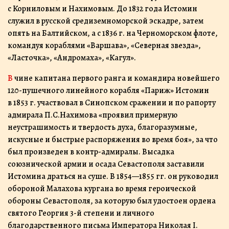
с Корниловым и Нахимовым. До 1832 года Истомин
служил в русской средиземноморской эскадре, затем
опять на Балтийском, а с 1836 г. на Черноморском флоте,
командуя кораблями «Варшава», «Северная звезда»,
«Ласточка», «Андромаха», «Кагул».
В чине капитана первого ранга и командира новейшего
120-пушечного линейного корабля «Париж» Истомин
в 1853 г. участвовал в Синопском сражении и по рапорту
адмирала П.С.Нахимова «проявил примерную
неустрашимость и твердость духа, благоразумные,
искусные и быстрые распоряжения во время боя», за что
был произведен в контр-адмиралы. Высадка
союзнической армии и осада Севастополя заставили
Истомина драться на суше. В 1854—1855 гг. он руководил
обороной Малахова кургана во время героической
обороны Севастополя, за которую был удостоен ордена
святого Георгия 3-й степени и личного
благодарственного письма Императора Николая I.