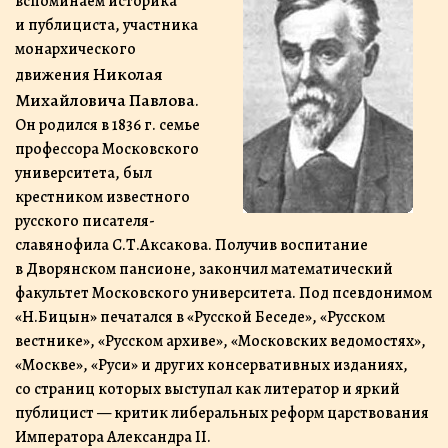
вспоминаем историка
и публициста, участника
монархического
Николая
движения
Михайловича Павлова
.
Он родился в 1836 г. семье
профессора Московского
университета, был
крестником известного
русского писателя-
славянофила С.Т.Аксакова. Получив воспитание
в Дворянском пансионе, закончил математический
факультет Московского университета. Под псевдонимом
«Н.Бицын» печатался в «Русской Беседе», «Русском
вестнике», «Русском архиве», «Московских ведомостях»,
«Москве», «Руси» и других консервативных изданиях,
со страниц которых выступал как литератор и яркий
публицист — критик либеральных реформ царствования
Императора Александра II.