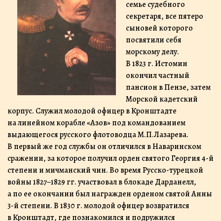
семье судебного
секретаря, все пятеро
сыновей которого
посвятили себя
морскому делу.
В 1823 г. Истомин
окончил частный
пансион в Пензе, затем
Морской кадетский
корпус. Служил молодой офицер в Кронштадте
на линейном корабле «Азов» под командованием
выдающегося русского флотоводца М.П.Лазарева.
В первый же год службы он отличился в Наваринском
сражении, за которое получил орден святого Георгия 4-й
степени и мичманский чин. Во время Русско-турецкой
войны 1827−1829 гг. участвовал в блокаде Дарданелл,
а по ее окончании был награжден орденом святой Анны
3-й степени. В 1830 г. молодой офицер возвратился
в Кронштадт, где познакомился и подружился