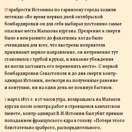
О храбрости Истомина по гарнизону города ходили
легенды: «Во время первых дней октябрьской
бомбардировки он для себя выбирал постоянно самые
опасные места Малахова кургана. Презрение к смерти
было в нем развито до фанатизма: когда было
очевидным для всех, что выстрелы неприятеля
принимают верное направление, он непременно тут
становился с трубой в руках, и никакие убеждения
не могли заставить его переменить место». С первой
бомбардировки Севастополя и до дня смерти контр-
адмирал Истомин, несмотря на полученные ранение
и контузию, ни на один день не покинул бастион.
7 марта 1855 г. в 10 часов утра, возвращаясь на Малахов
курган после осмотра работ в строящемся камчатском
люнете, контр-адмирал В.И.Истомин был убит прямым
попаданием французского ядра в голову. «Потеря этого
блистательно храброго, распорядительного,