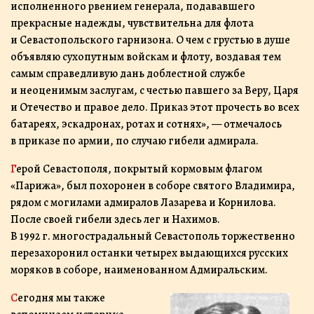
исполненного рвением генерала, подававшего
прекрасные надежды, чувствительна для флота
и Севастопольского гарнизона. О чем с грустью в душе
объявляю сухопутным войскам и флоту, воздавая тем
самым справедливую дань доблестной службе
и неоценимым заслугам, с честью павшего за Веру, Царя
и Отечество и правое дело. Приказ этот прочесть во всех
батареях, эскадронах, ротах и сотнях», — отмечалось
в приказе по армии, по случаю гибели адмирала.
Герой Севастополя, покрытый кормовым флагом
«Парижа», был похоронен в соборе святого Владимира,
рядом с могилами адмиралов Лазарева и Корнилова.
После своей гибели здесь лег и Нахимов.
В 1992 г. многострадальный Севастополь торжественно
перезахоронил останки четырех выдающихся русских
моряков в соборе, наименованном Адмиральским.
Сегодня мы также