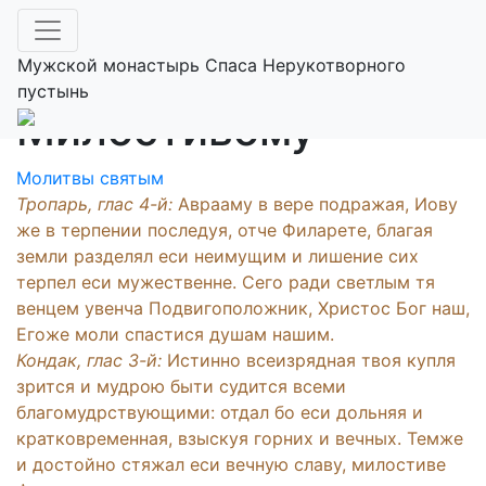
Праведному
Филарету
Мужской монастырь Спаса Нерукотворного
пустынь
Милостивому
Молитвы святым
Тропарь, глас 4-й:
Аврааму в вере подражая, Иову
же в терпении последуя, отче Филарете, благая
земли разделял еси неимущим и лишение сих
терпел еси мужественне. Сего ради светлым тя
венцем увенча Подвигоположник, Христос Бог наш,
Егоже моли спастися душам нашим.
Кондак, глас 3-й:
Истинно всеизрядная твоя купля
зрится и мудрою быти судится всеми
благомудрствующими: отдал бо еси дольняя и
кратковременная, взыскуя горних и вечных. Темже
и достойно стяжал еси вечную славу, милостиве