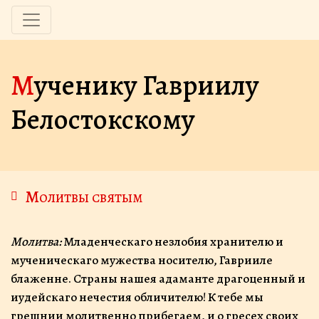
Мученику Гавриилу
Белостокскому
Молитвы святым
Молитва:
Младенческаго незлобия хранителю и
мученическаго мужества носителю, Гаврииле
блаженне. Страны нашея адаманте драгоценный и
иудейскаго нечестия обличителю! К тебе мы
грешнии молитвенно прибегаем, и о гресех своих