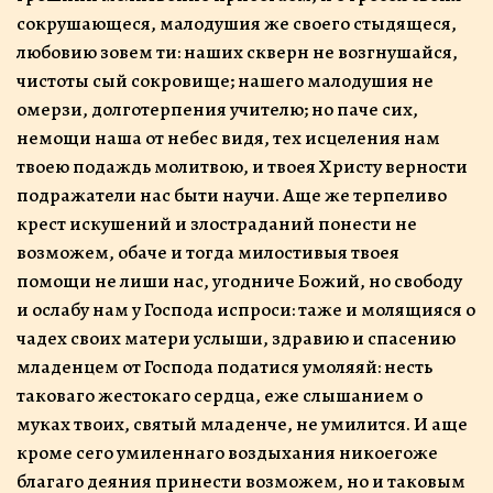
сокрушающеся, малодушия же своего стыдящеся,
любовию зовем ти: наших скверн не возгнушайся,
чистоты сый сокровище; нашего малодушия не
омерзи, долготерпения учителю; но паче сих,
немощи наша от небес видя, тех исцеления нам
твоею подаждь молитвою, и твоея Христу верности
подражатели нас быти научи. Аще же терпеливо
крест искушений и злостраданий понести не
возможем, обаче и тогда милостивыя твоея
помощи не лиши нас, угодниче Божий, но свободу
и ослабу нам у Господа испроси: таже и молящияся о
чадех своих матери услыши, здравию и спасению
младенцем от Господа податися умоляяй: несть
таковаго жестокаго сердца, еже слышанием о
муках твоих, святый младенче, не умилится. И аще
кроме сего умиленнаго воздыхания никоегоже
благаго деяния принести возможем, но и таковым