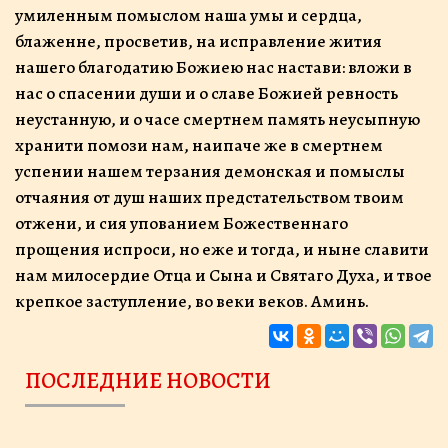
умиленным помыслом наша умы и сердца,
блаженне, просветив, на исправление жития
нашего благодатию Божиею нас настави: вложи в
нас о спасении души и о славе Божией ревность
неустанную, и о часе смертнем память неусыпную
хранити помози нам, наипаче же в смертнем
успении нашем терзания демонская и помыслы
отчаяния от душ наших предстательством твоим
отжени, и сия упованием Божественнаго
прощения испроси, но еже и тогда, и ныне славити
нам милосердие Отца и Сына и Святаго Духа, и твое
крепкое заступление, во веки веков. Аминь.
ПОСЛЕДНИЕ НОВОСТИ