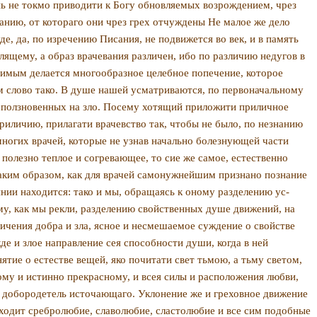
ень не токмо приводити к Богу обновляемых возрождением, чрез
анию, от котораго они чрез грех отчуждены Не малое же дело
де, да, по изречению Писания, не подвижется во век, и в память
лящему, а образ врачевания различен, ибо по разли­чию недугов в
одимым делается многообразное целебное попечение, которое
 слово тако. В душе на­шей усматриваются, по первоначальному
 поползновенных на зло. Посему хотящий приложити приличное
ли­чию, прилагати врачевство так, чтобы не было, по не­знанию
многих врачей, ко­торые не узнав начально болезнующей части
 полезно теплое и согревающее, то сие же самое, естественно
ким образом, как для врачей самонужнейшим при­знано познание
нии нахо­дится: тако и мы, обращаясь к оному разделению ус­
у, как мы рекли, разделе­нию свойственных душе движений, на
зличения добра и зла, ясное и несмешаемое суждение о свойстве
е и злое направление сея способности души, когда в ней
тие о естестве вещей, яко почитати свет тьмою, а тьму светом,
ому и истинно прекрасному, и всея силы и расположения любви,
тва добородетель источающаго. Уклонение же и греховное движение
сходит сребро­любие, славолюбие, сластолюбие и все сим подобные