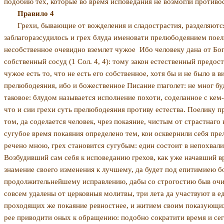
подобию тех, кото­рые во время исповедания не возмогли противо
Правило 4
Грехи, бывающие от вожделения и сладострастия, разделяют
заблагоразсудилось и грех блуда именовати прелюбодеянием поел
несобственное очевидно вземлет чужое
Ибо человеку дана от Бо
собствен­ный сосуд (1 Сол. 4, 4): тому закон естественный пре­д
чужое есть то, что не есть его собственное, хотя бы и не было в
прелюбодеяния, ибо и божественное Писание глаголет: не мног бу
таковое: блудом называется исполнение похоти, соделанное с ке
что и сии грехи суть прелюбодеяния противу естества. Поелику пр
том, да соделается человек, чрез покаяние, чистым от страстнаг
сугубое время покаяния определено тем, кои оск­вернили себя пр
речено мною, грех становится сугубым: един состоит в непохвалит
Возбудивший сам себя к исповеданию грехов, как уже начавший вр
знамение своего изменения к лучшему, да будет под епитимиею б
продолжительнейшему исправлению, дабы со строгостию быв очи­щ
совсем удалены от церковныя молитвы, три лета да участвуют в 
проходящих же покаяние ревностнее, и житием своим показующих
рее приводити оных к обращению: подобно сократити время и сего