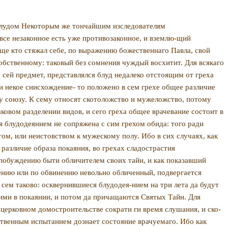
блудом Некоторым же тон­чайшим изследователям
все незаконное есть уже противозаконное, и вземлю-щий
аще кто стяжал себе, по выражению божественнаго Павла, свой
 собственному: таковый без сомнения чуждый восхитит. Для всякаго
 сей предмет, представлялся блуд недалеко от­стоящим от греха
и некое снисхождение- то положено в сем грехе общее разли­чие
му союзу. К сему относят скотоложство и мужеложство, потому
ковом разделении видов, и сего греха об­щее врачевание состоит в
ся блудодеянием не сопряжена с сим грехом обида: того ради
ом, или неистовст­вом к мужескому полу. Ибо в сих случаях, как
различие образа покаяния, во гре­хах сладострастия
побуж­дению быти обличителем своих тайн, и как показав­ший
рению или по обвинению невольно обличенный, подвергается
сем таково: осквернившиеся блудодея-нием на три лета да будут
щими в покаянии, и потом да причащаются Святых Тайн. Для
церковном домостроительстве сократи ги время слушания, и ско­
ственным испытанием дозна­ет состояние врачуемаго. Ибо как