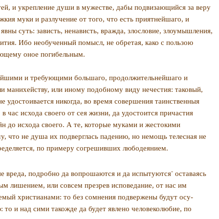
тей, и укрепление души в му­жестве, дабы подвизающийся за веру
кия муки и разлучение от того, что есть приятнейшаго, и
вны суть: зависть, ненависть, вражда, злословие, зло­умышления,
тия. Ибо не­обученный помысл, не обретая, како с пользою
ляющему оное погибельным.
гчайшими и требующими большаго, продолжительнейшаго и
ли манихейству, или иному подобному ви­ду нечестия: таковый,
не удостоивается никогда, во время совершения таинственныя
в час исхода своего от сея жизни, да удостоится причастия
йн до исхода своего. А те, которые муками и жестокими
, что не душа их подверглась падению, но немощь телесная не
пределяется, по примеру согрешивших любодеянием.
-
е вреда, подробно да вопро­шаются и да испытуются
оставаясь
ым лишением, или совсем презрев исповеда­ние, от нас им
няемый христианами: то без сомнения подвержены будут осу­
 то и над сими такожде да будет явлено человеколюбие, по