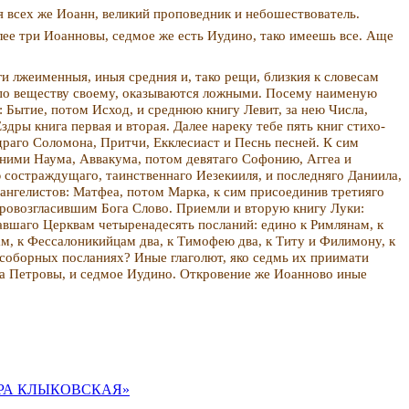
я всех же Иоанн, великий проповедник и небошествователь.
лее три Иоанновы, седмое же есть Иудино, тако имеешь все. Аще
ги лжеименныя, иныя средния и, тако рещи, близкия к словесам
, по веществу своему, оказываются ложными. Посему наименую
 Бытие, потом Исход, и среднюю книгу Левит, за нею Числа,
дры книга первая и вторая. Далее нареку тебе пять книг стихо­
драго Соломона, Притчи, Екклесиаст и Песнь песней. К сим
 ними Наума, Аввакума, потом девятаго Софонию, Аггеа и
 состраждущаго, таинственнаго Иезекииля, и последняго Даниила,
ангелистов: Матфеа, потом Марка, к сим присоединив третияго
провозгласившим Бога Слово. Приемли и вторую книгу Луки:
савшаго Церквам четыренадесять посланий: едино к Римлянам, к
м, к Фессалоникийцам два, к Тимофею два, к Титу и Фи­лимону, к
 соборных по­сланиях? Иные глаголют, яко седмь их приимати
два Петровы, и седмое Иудино. Откровение же Иоанново иные
ЕПФОРА КЛЫКОВСКАЯ»