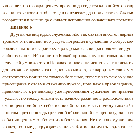
число лет, но с сокращением времени да ве­дется кающийся к воз
жизни: то человеколюбие отцев повелевает, да причастится Святых
возвратится к жизни: да ожидает исполнения означеннаго времени
Правило 6
Другий же вид идолослужения, ибо так святый апо­стол нарица
трояком отношении: ибо разум, погрешая в суждении о добре, мечт
вожделеннаго: и сварливое, и раздра­жительное расположение душ
любостяжания. Ибо апостол Божий признал оную не токмо идолослу
недуг сей ум­ножается в Церквах, и никто не испытывает приемле
достаточным врачевати сие, колико можно, всенародным словом уч
святотатство почитаем тяжкою болезнью, потому что таково у нас
приобщение к своему стяжанию чужаго, чрез некое преобладание,
правилам: то к реченному уже присоединим суждение, по правилам
чуждаго, но между оными есть великое разли­чие в расположении д
ско­пищем подобных себе, и способностью мест: почему таковый 
и потом чрез ис­поведь грех свой объявивший священнику, да вра
себя очищенным от болезни любо­стяжания. Не имеющему же ничего
крадет, но паче да труждается, делая благое, да имать подаяти тр