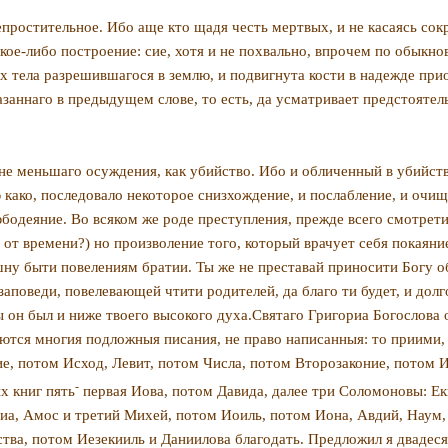
епростительное. Ибо аще кто щадя честь мертвых, и не касаясь сокр
акое-либо построение: сие, хотя и не похвально, впрочем по обыкн
х тела разрешившагося в землю, и подвигнута кости в надежде при
азаннаго в предыдущем слове, то есть, да усматривает предстоятель
е меньшаго осуждения, как убийство. Ибо и обличенный в убийств
ю како, последовало некоторое снизхождение, и послабление, и очи
бодея­ние. Во всяком же роде преступления, прежде всего смотрети
т времени?) но произво­ление того, который врачует себя покаяние
ну быти повелениям братии. Ты же не преставай приносити Богу о
аповеди, повелевающей чтити родителей, да благо ти будет, и долг
ы он был и ни­же твоего высокого духа.Святаго Григориа Богослова 
тся многия подложныя писания, не право написанныя: то приими, 
, потом Исход, Левит, потом Числа, потом Второзако­ние, потом Ии
-
х книг пять
пер­вая Иова, потом Давида, далее три Соломоновы: Ек
сиа, Амос и третий Михей, потом Иоиль, потом Иона, Авдий, Наум,
ства, потом Иезекииль и Даниилова благодать. Предложил я двадеся