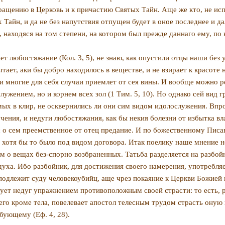
вращению в Церковь и к причас­тию Святых Тайн. Аще же кто, не ис
 Тайн, и да не без напутствия отпущен будет в оное последнее и д
, находяся на том степени, на котором был прежде даннаго ему, по
ет любостяжание (Кол. 3, 5), не знаю, как опустили отцы наши без
ает, аки бы добро находилось в веществе, и не взирает к красо­те 
и многие для себя слу­чаи приемлет от сея вины. И вообще можно р
жением, но и корнем всех зол (1 Тим. 5, 10). Но однако сей вид г
­мых в клир, не осквернились ли они сим видом идоло­служения. Вп
ения, и недуги любо­стяжания, как бы некия болезни от избытка вл
 о сем преемственное от отец преда­ние. И по божественному Писан
 хотя бы то было под видом договора. Итак поелику наше мнение н
 о вещах без-спорно возбраненных. Татьба разделяется на разбойни
уха. Ибо разбойник, для дости­жения своего намерения, употребляе
подлежит суду человекоубийц, аще чрез по­каяние к Церкви Божией
чует недуг упражнением противоположным своей страсти: то есть, 
 кроме тела, пове­левает апостол телесным трудом страсть оную в
ебующему (Еф. 4, 28).