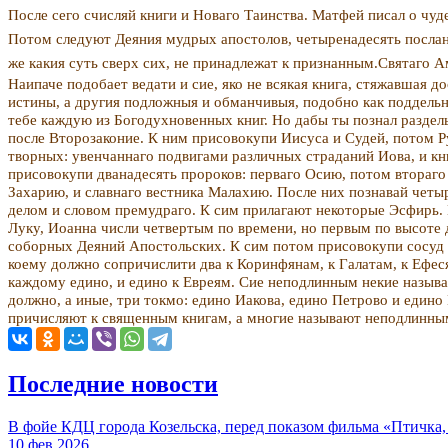
После сего счисляй книги и Новаго Таинства. Матфей писал о чуд
Потом следуют Деяния мудрых апостолов, четыренадесять послани
же какия суть сверх сих, не принадлежат к при­знанным.Святаго 
Наипаче подобает ведати и сие, яко не всякая книга, стяжавшая д
истины, а другия подложныя и обманчивыя, подобно как поддельн
тебе каждую из Богодухновенных книг. Но дабы ты познал раздель
после Второзаконие. К ним присовокупи Иисуса и Судей, потом Ру
творных: увенчаннаго подвигами различных страда­ний Иова, и кн
присовокупи дванадесять пророков: перваго Осию, потом втораго
Захарию, и славнаго вестника Малахию. После них познавай четы
делом и словом премудраго. К сим прилага­ют некоторые Эсфирь.
Луку, Иоанна числи четвертым по времени, но первым по высоте 
соборных Деяний Апостольских. К сим потом присовокупи сосуд и
коему должно сопричислити два к Коринфянам, к Галатам, к Ефеся
каждому едино, и едино к Евреям. Сие не­подлинным некие называю
должно, а иные, три токмо: едино Иакова, едино Пет­рово и еди
причисляют к свя­щенным книгам, а многие называют неподлинны
Последние новости
В фойе КДЦ города Козельска, перед показом фильма «Пт
10 фев 2026