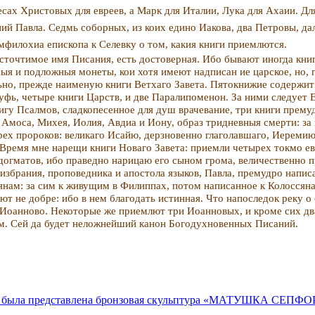
есах Христовых для евреев, а Марк для Италии, Лука для Ахаии. Дл
й Павла. Седмь со­борных, из коих едино Иакова, два Петровы, да
Амфилохиа епископа к Селевку о том, какия книги приемлются.
осточтимое имя Писания, есть достовер­ная. Ибо бывают иногда кни
ыя и подложныя монеты, кои хотя имеют надпи­сан ие царское, но
но, прежде наименую книги Ветхаго Завета. Пятокнижие содер­жит:
фь, четыре книги Царств, и две Паралипоменон. За ними следует Ез
игу Псалмов, сладкопесенное для душ врачевание, три книги прему
 Амоса, Михея, Иолия, Авдиа и Иону, образ тридневныя смерти: за
рех пророков: великаго Исайю, дерзновенно глаголавшаго, Иеремию
 Время мне нарещи книги Новаго Завета: приемли четырех токмо ев
догматов, ибо праведно нарицаю его сыном грома, величественно 
збра­ния, проповедника и апостола языков, Павла, премуд­ро напи
нам: за сим к живу­щим в Филиппах, потом написанное к Колоссяна
т не добре: ибо в нем бла­годать истинная. Что напоследок реку о
но Иоанново. Некоторые же приемлют три Иоанновых, и кроме сих 
м. Сей да будет неложнейший канон Богодухновенных Писаний.
ичка, была представлена бронзовая скульптура «МАТУШКА С