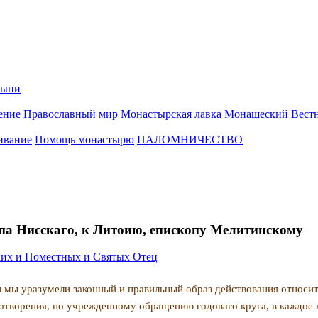
тыни
ение
Православный мир
Монастырская лавка
Монашеский Вест
ивание
Помощь монастырю
ПАЛОМНИЧЕСТВО
опа Нисскаго, к Литоию, епископу Мелитинскому
их и Поместных и Святых Отец
бы мы уразумели законный и правильный образ действования относи
отво­рения, по учрежденному обращению годоваго круга, в каждое 