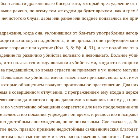
бы и лишати драгоценнаго бисера того, который чрез уда­ление от 
выше речено, по всему тем же судом да будет врачуем, как и грех 
нечистотою блуда, дабы или ранее или позднее подавалось им прич
дражения, когда она, уклонившися от бла-гаго употребления негод
 входити во многую подробность, и не признали они требующим мно
кое злоречие или хуление (Кол. 3, 8; Еф. 4, 31), и все подобное о
одеяние по различию убийства вольнаго и невольнаго. Вольное убий
, и то пола­гается между вольными убийствами, когда кто в сопрот
ва предавшийся, во время страсти не приемлет в ум ничего могущ
 Невольные же убийства имеют известные признаки, когда кто, имея
которые обращением врачуют произ­вольное преступление. Для них п
емя в совершенном отлучении, с преграждением ему входа в церков
вятилетии да молится с при­падающими в покаянии, посему да прис
и по усмотрению обращения сократится для него продолжение епит
ще великостию покаяния упреждает он время, и ревностию в исправле
но достойным снисхождения, но не похвальным. Сие сказал я, дабы 
стое дело, правило признало недостойным священническия благодат
притом с раз-смотрением и здесь расположения кающагося. Таким об