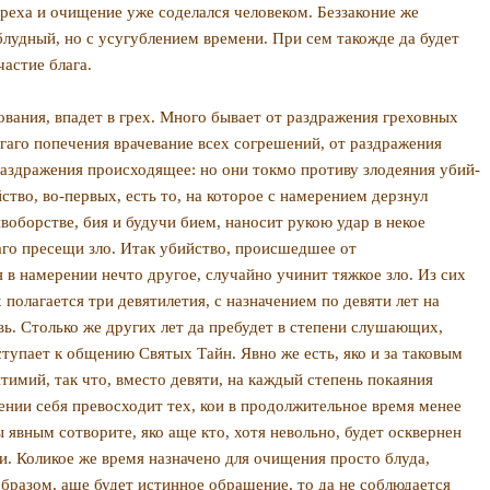
греха и очищение уже соделался человеком. Беззаконие же
блудный, но с усугублением времени. При сем такожде да будет
астие блага.
ования, впадет в грех. Много бывает от раздражения греховных
гаго попечения врачевание всех согрешений, от раздражения
т раздражения происходящее: но они токмо противу злодеяния убий­
ство, во-первых, есть то, на которое с намерением дерзнул
ивоборстве, бия и будучи бием, наносит рукою удар в некое
аго пресещи зло. Итак убийство, происшедшее от
 в намерении нечто другое, случайно учинит тяжкое зло. Из сих
олагается три девяти­летия, с назначением по девяти лет на
ь. Столько же других лет да пребудет в степени слушающих,
тупает к обще­нию Святых Тайн. Явно же есть, яко и за таковым
имий, так что, вместо девяти, на каждый степень покаяния
­нии себя превосходит тех, кои в продолжительное вре­мя менее
явным сотвори­те, яко аще кто, хотя невольно, будет осквернен
и. Коликое же время назначено для очищения просто блуда,
разом, аще будет истинное обращение, то да не со­блюдается