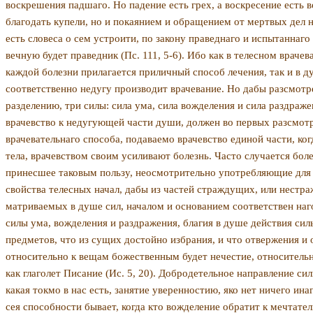
воскрешения падшаго. Но падение есть грех, а воскресение есть 
благодать купели, но и покаянием и обращением от мертвых дел 
есть словеса о сем устроити, по закону праведнаго и испытаннаго 
вечную будет праведник (Пс. 111, 5-6). Ибо как в телесном врачев
каждой болезни прилагается прилич­ный способ лечения, так и в
соответственно недугу производит врачевание. Но да­бы разсмот
разделению, три силы: сила ума, сила вожделения и сила раздра
врачевство к недугующей части души, должен во первых разсмотре
врачевательнаго способа, подаваемо врачевст­во единой части, ко
тела, врачевством своим усиливают болезнь. Часто случает­ся бол
принесшее таковым пользу, неосмотрительно употребляющие для 
свойства телесных начал, дабы из час­тей страждущих, или нестра
матриваемых в душе сил, началом и основанием соответствен наго
силы ума, вож­деления и раздражения, благия в душе действия сил
предметов, что из сущих достой­но избрания, и что отвержения и
относительно к вещам божественным будет нечестие, относительно
как глаголет Пи­сание (Ис. 5, 20). Добродетельное направление 
какая токмо в нас есть, занятие уверенностию, яко нет ничего ин
сея способности бывает, когда кто вожделе­ние обратит к мечтат