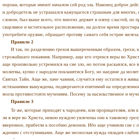
пороки, которые имеют началом сей род зла. Наконец доброе дейс
и добродетель не устрашался кажущагося страшным для многих, но
словом, был выше всего, что многих держит в плену сластей, по 
сварливое и мстительное расположение, на долгое время простира
употребити оружие, обращает противу самаго себя острие железа
Правило 2
И так, по разделению грехов вышереченным обра­зом, грехи
строжайшаго по­каяния. Например, аще кто отрекся веры во Христа
аще произвольно устремился на сие зло, но потом раскаялся, все
молитвы, купно с народом покланятися Богу, но наедине да молит
Святых Тайн. Аще же, паче чаяния, случится ему остатися в живы
истязаниями вынуждены, подвергаются епитимий на определенное 
могла противостояти мучениям. Посему за насильст­венное и му
Правило 3
Те же, которые приходят к чародеям, или прорица­телям, ил
ли в вере во Хри­ста, некою нуждою увлечены они к таковому гре
вверенное, прибегли к пособию демо­нов. Ибо аще учинили сие с 
ждению с отступниками. Аще же несносная нужда ов­ладев слабою