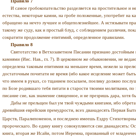
Правило 7
И самое гробокопательство разделяется на прости­тельное и н
естества, некото­рые камни, на гробе положенные, употребит на к
обращено на нечто лучшее и общепо­лезнейшее. А истязывати пра
такому же суду, как и простый блуд, с соблюдением различия, пок
сократити продолжение епитимий, определенное правилами.
Правило 8
Святотатство в Ветхозаветном Писании признано достойным н
камнями (Иис. Нав., гл. 7). В церковном же обыкновении, не веда
определена таковым епитимия на меньшее время, нежели за прелю
достаточным почитати не время (ибо какое исцеление может быть о
что имеем в руках, со тщанием посылаем, поелику должно послуш
по Бозе родившаго тебя питати в старости твоими молитвами, по з
писание сие, как знамение священное, и не презришь дара, хотя б
Дабы не прельщен был ум твой чуждыми книгами, ибо обретаю
древнйшия еврейския премудрости, всех дванадесять Первая Бытие
Царств, Паралипоменон, и по­следнею имеешь Ездру Стихотворны
пророческаго. Во едину книгу совокупляются сии дванадесять: О
книга, вто­рая же Исайи, потом Иеремиа, призванный от младен­че