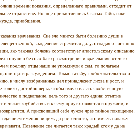
полнив времени покаяния, определеннаго правилами, отходит от
альнее странствие. Но аще причас­тившись Святых Тайн, паки
 нужде, приобщения.
 указания врачевания. Сие зло мнится быти болезнию души в
невещественной, вожделение стремится долу, отпа­дая от истинно
ещи, яко таковая болезнь соответствует апостольскому описа­нию
реха опущен без осо-баго разсмотрения и врачевания: от чего
рочем поелику отцы наши не упомянули о сем, то полагаем
аг, очи-щати разсуждением. Токмо татьбу, гробокопательство и
ию, к числу возбра­ненных дел принадлежит лихва и рост, и
е толико достойно веры, чтобы имело власть свойственную
чество и подкопание, цель того и другаго едина: отъятие
т и человеко­убийство, и к сему приуготовляется и оружием, и
 возвратится. А присвоивший себе чужое чрез тайное похищение,
раздаянием имения нищим, да расточив то, что имеет, покажет
рачевати. Повеление сие читается тако: крадый ктому да не