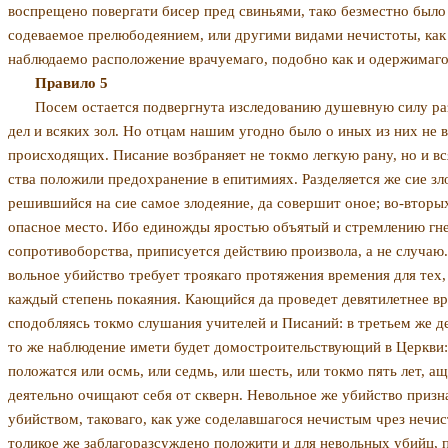
воспрещено повергати бисер пред свиньями, тако безместно было 
содеваемое прелюбодеянием, или дру­гими видами нечистоты, как 
наблюдаемо расположение врачуемаго, подобно как и одержимаго 
Правило 5
Посем остается подвергнута изследованию душев­ную силу раз
дел и всяких зол. Но отцам нашим угодно было о иных из них не
происходящих. Писание возбраняет не токмо легкую рану, но и вся
ства положили предохранение в епитимиях. Разделяет­ся же сие зл
решившийся на сие са­мое злодеяние, да совершит оное; во-вторых
опасное место. Ибо единожды яростью объятый и стремлению гне
сопротивоборства, приписуется действию произвола, а не случаю.
вольное убийство требует троякаго протяжения времения для тех, 
каждый степень покаяния. Кающийся да проведет девятилетнее вр
сподобляясь токмо слушания учителей и Писаний: в третьем же де
то же наблюдение имети будет домостроительствующий в Церкви: 
положатся или осмь, или седмь, или шесть, или токмо пять лет, а
деятельно очищают себя от скверн. Неволь­ное же убийство призна
убий­ством, таковаго, как уже соделавшагося нечистым чрез нечи
толикое же заблагоразсуждено положити и для невольных убийц, 