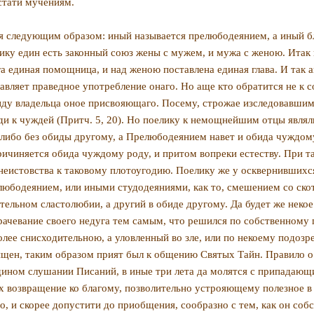
стати мучениям.
ся следующим образом: иный называется прелюбодеянием, а иный 
ику един есть законный союз жены с мужем, и мужа с женою. Итак 
га единая помощница, и над женою поставлена единая глава. И так 
оставляет праведное употребление онаго. Но аще кто обратится не к
 виду вла­дельца оное присвояющаго. Посему, строжае изследовавшим
ди к чуждей (Притч. 5, 20). Но поелику к немощнейшим отцы являл
м-либо без обиды другому, а Прелюбо­деянием навет и обида чуждо
и­чиняется обида чуждому роду, и притом вопреки есте­ству. При та
о неистовства к та­ковому плотоугодию. Поелику же у осквернивших
елюбодеянием, или иными студодеяниями, как то, смешением со скот
ельном сластолюбии, а другий в обиде другому. Да будет же некое 
ачевание своего не­дуга тем самым, что решился по собственному 
олее снисходительною, а уловленный во зле, или по некоему подоз
ен, таким образом прият был к общению Святых Та­йн. Правило о 
едином слушании Писаний, в иные три лета да молятся с при­падаю
 возвращение ко благому, позволительно устрояющему полезное в 
, и скорее допустити до приобщения, со­образно с тем, как он соб