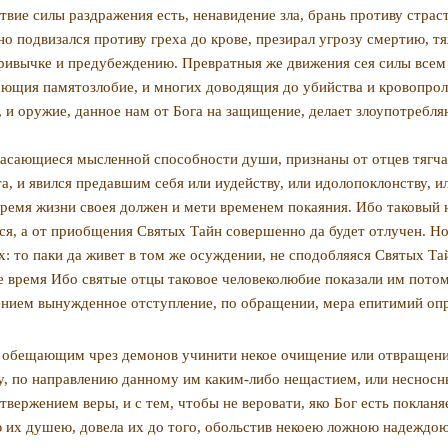
твие силы раздражения есть, ненавидение зла, брань противу страс
 подвизался противу греха до крове, презирал угрозу смертию, тяж
привычке и предубеждению. Превратныя же движения сея силы всем я
ющия памятозлобие, и мно­гих доводящия до убийства и кровопроли
, и оружие, данное нам от Бога на защищение, делает злоупотреб
, касающиеся мысленной способности ду­ши, признаны от отцев тя
, и явился предавшим себя или иудейству, или идолопо­клонству, и
 время жизни своея должен и мети временем покаяния. Ибо таковый 
ся, а от приобщения Святых Тайн совершенно да будет отлучен. Но 
х: то паки да живет в том же осуждении, не сподобляяся Святых Та
время Ибо святые отцы таковое человеколюбие показали им потому
чением вынужденное отступление, по об­ращении, мера епитимий о
и к обещающим чрез демонов учинити некое очищение или отвращени
ху, по направлению данному им каким-либо нещастием, или несносн
отвержением веры, и с тем, чтобы не веровати, яко Бог есть покла
 их душею, довела их до того, обольстив некоею ложною надеждою: