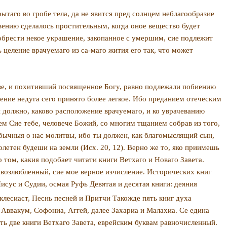
ытаго во гробе тела, да не явится пред солнцем неблагообразие
овению сделалось простительным, когда оное вещество будет
обрести не­кое украшение, закопанное с умершим, сие подлежит
 целение врачуемаго из са-маго жития его так, что может
е, и похитивший посвя­щенное Богу, равно подлежали побиению
щение недуга сего принято более легкое. Ибо преданием отеческим
 должно, каково расположение врачуемаго, и ко уврачеванию
м Сие те­бе, человече Божий, со многим тщанием собрав из то­го,
бычныя о нас молитвы, ибо ты должен, как благомыслящий сын,
олетен будеши на земли (Исх. 20, 12). Верно же то, яко приимешь
о том, какия подобает читати книги Ветхаго и Новаго Завета.
возлюбленный, сие мое вер­ное изчисление. Исторических книг
сус и Судии, осмая Руфь Девятая и де­сятая книги: деяния
к­лесиаст, Песнь песней и Притчи Такожде пять книг духа
 Аввакум, Софониа, Аггей, далее Захариа и Малахиа. Се едина
ть две книги Ветхаго Завета, ев­рейским буквам равночисленный.