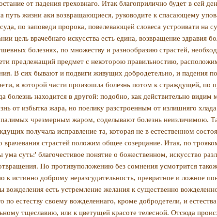
востание от падения греховнаго. Итак благоприлично будет в сей д
на путь жизни аки возвращающиеся, ру­ководите к спасающему упов
су­да, по заповеди пророка, повелевающей словеса устроивати на су
ании цель врачебнаго искусства есть едина, возвращение здравия бо
 душевных болезнях, по множеству и разнообразию страстей, необх
рети предлежащий предмет с некоторою правильностию, расположим
же­ния. В сих бывают и подвиги живущих добродетельно, и падения
ти, в которой части произошла болезнь потом к страждущей, по при
гда болезнь находится в другой: подобно, как действительно видим 
езнь от избытка жара, но поелику разстроенным от излишняго хлада
палимых чрез­мерным жаром, соделывают болезнь неизличимою. Та
ждущих получала исправ­ление та, которая не в естественном состоя
 врачевания страстей положим общее созерцание. Итак, по трояком
ы ума суть:' благочестивое понятие о божественном, ис­кусство ра
 отвращения. По противуположению без сомнения усмотрится такожд
 к истинно доброму неразсудительность, превратное и ложное поня
силы вожделения есть устремление желания к существенно вожделенн
аго по естеству сво­ему вожделеннаго, кроме добродетели, и естес
ельному тщеславию, или к цве­тущей красоте телесной. Отсюда прои