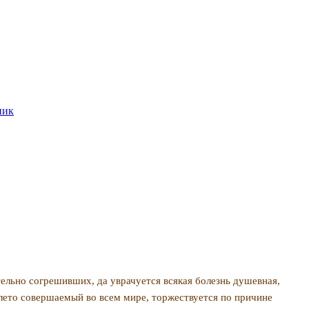
ник
тельно согрешивших, да уврачуется всякая болезнь душевная,
лето совершаемый во всем мире, торжествует­ся по причине