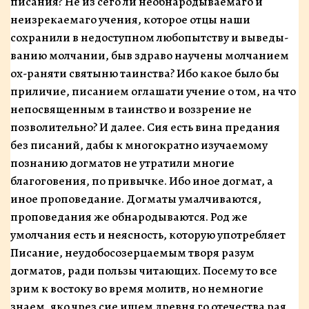
писания? Не из сего ли необнародываемаго и
неизрекаемаго учения, которое отцы на­ши
сохранили в недоступном любопытству и выведы­
ванию молчании, быв здраво научены молчанием
ох-раняти святыню таинства? Ибо какое было бы
прили­чие, писанием оглашати учение о том, на что
непосвященным в таинство и воззрение не
позволи­тельно? И далее. Сия есть вина предания
без писаний, дабы к многократно изучаемому
познанию догматов не утратили многие
благоговения, по привычке. Ибо иное догмат, а
иное проповедание. Догматы умалчи­ваются,
проповедания же обнародываются. Род же
умолчания есть и неясность, которую употребляет
Пи­сание, неудобосозерцаемым творя разум
догматов, ра­ди пользы читающих. Посему то все
зрим к востоку во время молитв, но немногие
знаем, яко чрез сие ищем древня го отечества рая,