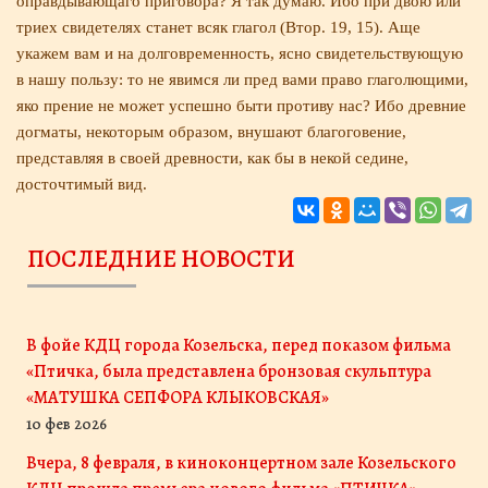
оправдывающаго приговора? Я так думаю. Ибо при двою или
триех свидетелях станет всяк глагол (Втор. 19, 15). Аще
укажем вам и на долговременность, ясно свидетельствующую
в нашу пользу: то не явимся ли пред вами право глаголющими,
яко прение не может успешно быти противу нас? Ибо древние
догматы, не­которым образом, внушают благоговение,
представляя в своей древности, как бы в некой седине,
досточти­мый вид.
ПОСЛЕДНИЕ НОВОСТИ
В фойе КДЦ города Козельска, перед показом фильма
«Птичка, была представлена бронзовая скульптура
«МАТУШКА СЕПФОРА КЛЫКОВСКАЯ»
10 фев 2026
Вчера, 8 февраля, в киноконцертном зале Козельского