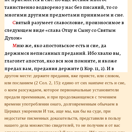
таинственно водво­рено у нас без писаний, то со
многими другими пред­метами принимаем и сие.
Святый разумеет славословие, произносимое в
следующем виде «слава Отцу и Сыну со Святым
Духом»
Мню же, яко апостольское есть и сие, да
держимся неписанных преданий. Ибо хвалю вы,
глаголет апостол, яко вся моя помните, и якоже
предах вам, предания держите (1 Кор. 11, 2). И в
другом месте: держите предания, яже приясте, или словом,
или посланием (2 Сол. 2, 15): едино от сих наипаче есть и сие,
о коем разсуждаем, которое перво­начальные установители
предали преемникам, и при продолжающемся с течением
времени употреблении онаго, долговременным обычаем в
Церквах укорени­ли И так, аще мы, как бы на суде, при
недостатке писменных доказательств, представили в пользу
наше­го дела множество свидетелей, то не получим и от вас