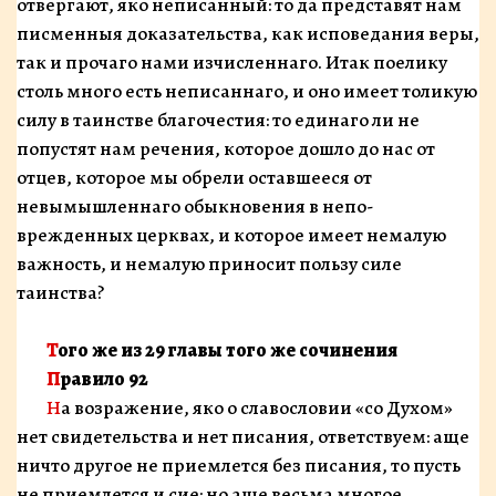
отвергают, яко неписанный: то да представят нам
писменныя до­казательства, как исповедания веры,
так и прочаго на­ми изчисленнаго. Итак поелику
столь много есть неписаннаго, и оно имеет толикую
силу в таинстве бла­гочестия: то единаго ли не
попустят нам речения, ко­торое дошло до нас от
отцев, которое мы обрели оставшееся от
невымышленнаго обыкновения в непо­
врежденных церквах, и которое имеет немалую
важ­ность, и немалую приносит пользу силе
таинства?
Того же из 29 главы того же сочинения
Правило 92
На возражение, яко о славословии «со Духом»
нет свидетельства и нет писания, ответствуем: аще
ничто другое не приемлется без писания, то пусть
не прием­лется и сие: но аще весьма многое