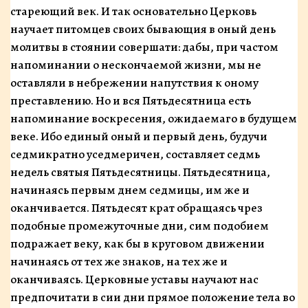
стареющий век. И так основательно Церковь
научает питомцев своих бывающия в оный день
молитвы в стоянии совершати: дабы, при частом
напоминании о нескончаемой жизни, мы не
оставляли в небрежении напутствия к оному
преставлению. Но и вся Пятьдесятница есть
напоминание воскресения, ожидаемаго в будущем
веке. Ибо единый оный и первый день, буду­чи
седмикратно уседмеричен, составляет седмь
недель святыя Пятьдесятницы. Пятьдесятница,
начинаясь первым днем седмицы, им же и
оканчивается. Пятьде­сят крат обращаясь чрез
подобные промежуточные дни, сим подобием
подражает веку, как бы в круговом движении
начинаясь от тех же знаков, на тех же и
оканчиваясь. Церковные уставы научают нас
предпочитати в сии дни прямое положение тела во