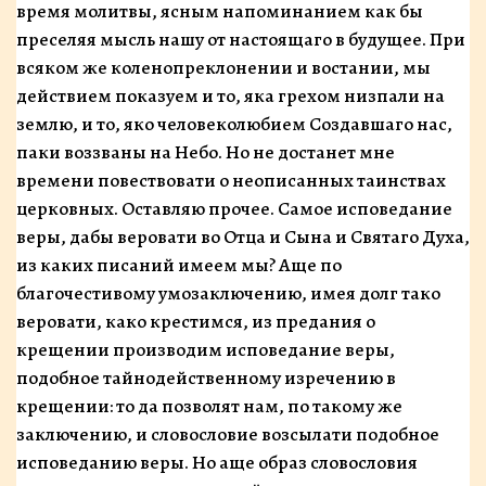
время мо­литвы, ясным напоминанием как бы
преселяя мысль нашу от настоящаго в будущее. При
всяком же коле­нопреклонении и востании, мы
действием показуем и то, яка грехом низпали на
землю, и то, яко человеко­любием Создавшаго нас,
паки воззваны на Небо. Но не достанет мне
времени повествовати о неописанных таинствах
церковных. Оставляю прочее. Самое испо­ведание
веры, дабы веровати во Отца и Сына и Свята­го Духа,
из каких писаний имеем мы? Аще по
благочестивому умозаключению, имея долг тако
веровати, како крестимся, из предания о
крещении производим исповедание веры,
подобное тайнодейственному изре­чению в
крещении: то да позволят нам, по такому же
заключению, и словословие возсылати подобное
испо­веданию веры. Но аще образ словословия