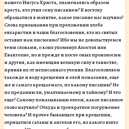
нашего Иисуса Христа, знаменались образом
креста, кто учил сему писанием? К востоку
обращатися в молитве, какое пи­сание нас научило?
Слова призывания при преложении хлеба
евхаристии и чаши благословения, кто из святых
оставил нам писменно? Ибо мы не довольствуемся
теми словами, о коих упомянул Апостол или
Евангелие, но и прежде и после оных произносим
и другия, как имеющия великую силу в таинстве,
при­няв их от неписаннаго учения. Благословляем
такожде и воду крещения и елей помазания, еще
же и самаго крещаемаго, по какому писанию? Не
по преданию ли, умалчиваемому и тайному? И что
еще? Самому помазыванию елеем, какое писанное
слово научило? Отку­да и троекратное погружение
человека? И прочее бы­вающее при крещении,
отрицатися сатаны и ангелов его, из какого взято