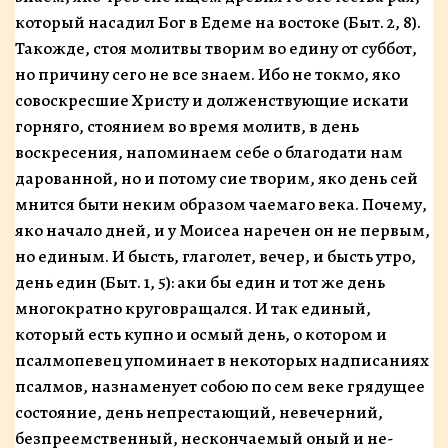
который насадил Бог в Едеме на востоке (Быт. 2, 8).
Такожде, стоя молитвы творим во едину от суббот,
но причину сего не все знаем. Ибо не токмо
,
яко
совоскресшие Христу и долженствую­щие искати
горняго, стоянием во время молитв, в день
воскресения, напоминаем себе о благодати нам
даро­ванной, но и потому сие творим, яко день сей
мнится быти неким образом чаемаго века. Почему,
яко начало дней, и у Моисеа наречен он не первым,
но единым. И бысть, глаголет, вечер, и бысть утро,
день един (Быт. 1, 5): аки бы един и тот же день
многократно круговращался. И так единый,
который есть купно и осмый день, о котором и
псалмопевец упоминает в некото­рых надписаниях
псалмов, назнаменует собою по сем веке грядущее
состояние, день непрестающий, неве­черний,
безпреемственный, нескончаемый оный и не­