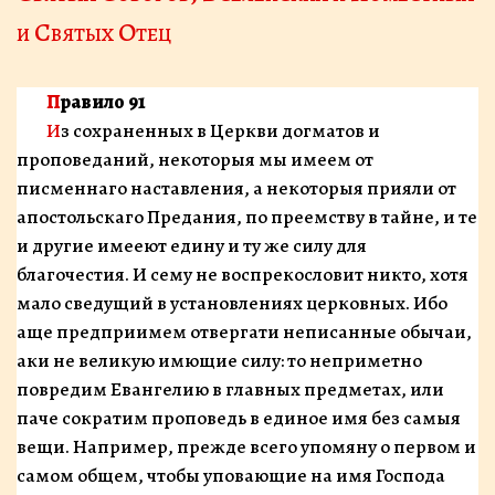
и Святых Отец
Правило 91
Из сохраненных в Церкви догматов и
проповеданий, некоторыя мы имеем от
писменнаго наставления, а некоторыя прияли от
апостольскаго Предания, по преемству в тайне, и те
и другие имееют едину и ту же силу для
благочестия. И сему не воспрекословит ни­кто, хотя
мало сведущий в установлениях церковных. Ибо
аще предприимем отвергати неписанные обычаи,
аки не великую имющие силу: то неприметно
повре­дим Евангелию в главных предметах, или
паче сокра­тим проповедь в единое имя без самыя
вещи. Напри­мер, прежде всего упомяну о первом и
самом общем, чтобы уповающие на имя Господа