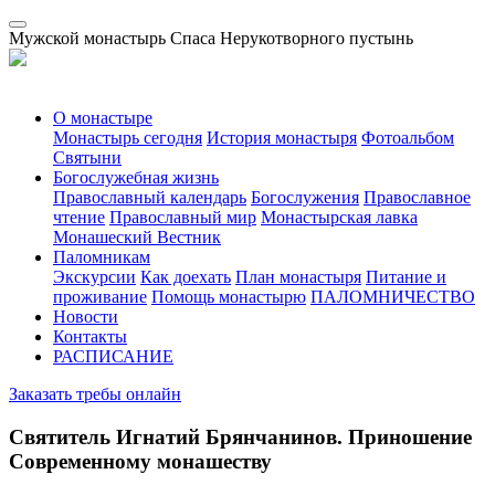
Мужской монастырь Спаса Нерукотворного пустынь
О монастыре
Монастырь сегодня
История монастыря
Фотоальбом
Святыни
Богослужебная жизнь
Православный календарь
Богослужения
Православное
чтение
Православный мир
Монастырская лавка
Монашеский Вестник
Паломникам
Экскурсии
Как доехать
План монастыря
Питание и
проживание
Помощь монастырю
ПАЛОМНИЧЕСТВО
Новости
Контакты
РАСПИСАНИЕ
Заказать требы онлайн
Святитель Игнатий Брянчанинов. Приношение
Современному монашеству