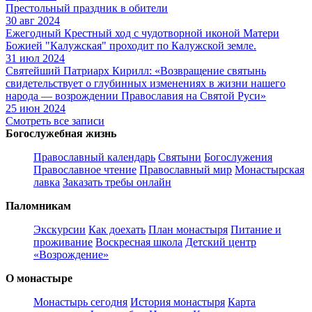
Престольный праздник в обители
30 авг 2024
Ежегодный Крестный ход с чудотворной иконой Матери
Божией "Калужская" проходит по Калужской земле.
31 июл 2024
Святейший Патриарх Кирилл: «Возвращение святынь
свидетельствует о глубинных изменениях в жизни нашего
народа — возрождении Православия на Святой Руси»
25 июн 2024
Смотреть все записи
Богослужебная жизнь
Православный календарь
Святыни
Богослужения
Православное чтение
Православный мир
Монастырская
лавка
Заказать требы онлайн
Паломникам
Экскурсии
Как доехать
План монастыря
Питание и
проживание
Воскресная школа
Детский центр
«Возрождение»
О монастыре
Монастырь сегодня
История монастыря
Карта