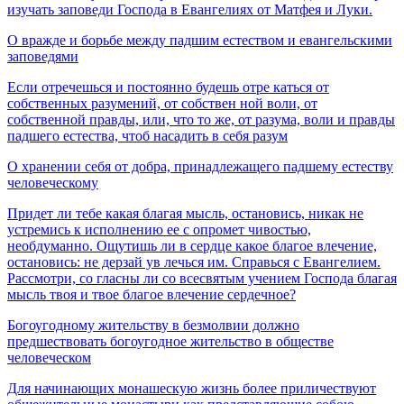
изучать заповеди Господа в Евангелиях от Матфея и Луки.
О вражде и борьбе между падшим естеством и евангельскими
заповедями
Если отречешься и постоянно будешь отре­ каться от
собственных разумений, от собствен ной воли, от
собственной правды, или, что то же, от разума, воли и правды
падшего естества, чтоб насадить в себя разум
О хранении себя от добра, принадлежащего падшему естеству
человеческому
Придет ли тебе какая благая мысль, остановись, никак не
устремись к исполнению ее с опромет­ чивостью,
необдуманно. Ощутишь ли в сердце какое благое влечение,
остановись: не дерзай ув­ лечься им. Справься с Евангелием.
Рассмотри, со­ гласны ли со всесвятым учением Господа благая
мысль твоя и твое благое влечение сердечное?
Богоугодному жительству в безмолвии должно
предшествовать богоугодное жительство в обществе
человеческом
Для начинающих монашескую жизнь более приличествуют