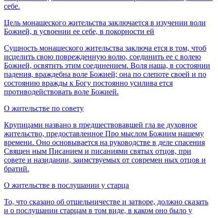
себе.
Цель монашеского жительства заключается в изучении воли
Божией, в усвоении ее себе, в покорности ей
Сущность монашеского жительства заключа­ ется в том, чтоб
исцелить свою поврежденную волю, соединить ее с волею
Божией, освятить этим соединением. Воля наша, в состоянии
падения, враждебна воле Божией; она по слепоте своей и по
состоянию вражды к Богу постоянно усилива­ ется
противодействовать воле Божией.
О жительстве по совету
Крупицами названо в предшествовавшей гла­ ве духовное
жительство, предоставленное Про­ мыслом Божиим нашему
времени. Оно основы­вается на руководстве в деле спасения
Священ­ ным Писанием и писаниями святых отцов, при
совете и назидании, заимствуемых от современ­ ных отцов и
братий.
О жительстве в послушании у старца
То, что сказано об отшельничестве и затворе, должно сказать
и о послушании старцам в том виде, в каком оно было у