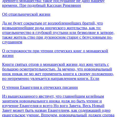
древнего монашества: такое послушание не дано нашему
времени. Пре­ подобный Кассиан Римлянин
Об отшельнической жизни
Да не будет сокрытым от возлюбленнейших братий, что
возвышеннейшие роды иноческого жительства, как то:
отшельничество в глубокой пустыни или безмолвие в затворе,
также житель­ ство при духоносном старце с безусловным по­
слушанием
О осторожности при чтении отеческих книг о монашеской
жизни
Книги святых отцов о монашеской жизни дол­ жно читать с
большою осмотрительностью. За мечено, что новоначальный
инок никак не мо­ жет применить книги к своему положению,
но непременно увлекается направлением книги. Если
О чтении Евангелия и отеческих писании
Из вышесказанного явствует, что главнейшим келейным
занятием новоначального инока долж­ но быть чтение и
изучение Евангелия и всего Но­ вого Завета. Весь Новый
Завет может быть назван Евангелием, как содержащий одно
евангельское учение. Впрочем, новоначальный должен сперва