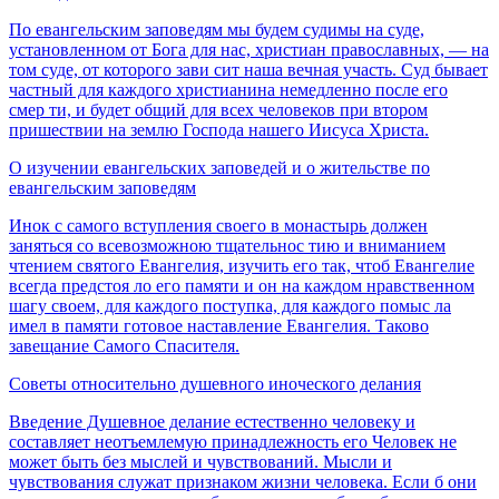
По евангельским заповедям мы будем судимы на суде,
установленном от Бога для нас, христиан православных, — на
том суде, от которого зави­ сит наша вечная участь. Суд бывает
частный для каждого христианина немедленно после его
смер­ ти, и будет общий для всех человеков при втором
пришествии на землю Господа нашего Иисуса Христа.
О изучении евангельских заповедей и о жительстве по
евангельским заповедям
Инок с самого вступления своего в монастырь должен
заняться со всевозможною тщательнос тию и вниманием
чтением святого Евангелия, изучить его так, чтоб Евангелие
всегда предстоя­ ло его памяти и он на каждом нравственном
шагу своем, для каждого поступка, для каждого помыс­ ла
имел в памяти готовое наставление Евангелия. Таково
завещание Самого Спасителя.
Советы относительно душевного иноческого делания
Введение Душевное делание естественно человеку и
составляет неотъемлемую принадлежность его Человек не
может быть без мыслей и чувство­ваний. Мысли и
чувствования служат признаком жизни человека. Если б они