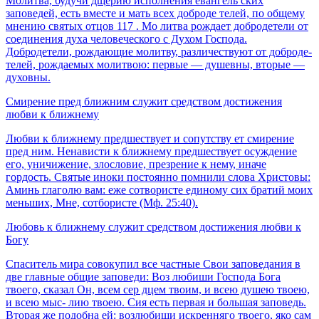
Молитва, будучи дщерию исполнения евангель­ ских
заповедей, есть вместе и мать всех доброде­ телей, по общему
мнению святых отцов 117 . Мо литва рождает добродетели от
соединения духа человеческого с Духом Господа.
Добродетели, рождающие молитву, различествуют от доброде­
телей, рождаемых молитвою: первые — душевны, вторые —
духовны.
Смирение пред ближним служит средством достижения
любви к ближнему
Любви к ближнему предшествует и сопутству­ ет смирение
пред ним. Ненависти к ближнему предшествует осуждение
его, уничижение, зло­словие, презрение к нему, иначе
гордость. Свя­тые иноки постоянно помнили слова Христовы:
Аминь глаголю вам: еже сотвористе единому сих братий моих
меньших, Мне, сотбористе (Мф. 25:40).
Любовь к ближнему служит средством достижения любви к
Богу
Спаситель мира совокупил все частные Свои заповедания в
две главные общие заповеди: Воз любиши Господа Бога
твоего, сказал Он, всем сер­ дцем твоим, и всею душею твоею,
и всею мыс- лию твоею. Сия есть первая и большая заповедь.
Вторая же подобна ей: возлюбиши искренняго твоего, яко сам