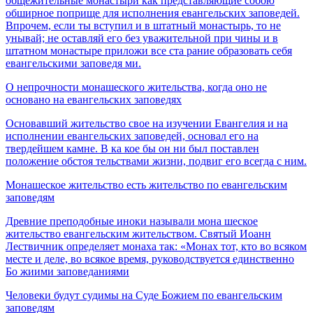
общежительные монастыри как представляющие собою
обширное поприще для исполнения евангельских заповедей.
Впрочем, если ты вступил и в штатный монастырь, то не
унывай; не оставляй его без уважительной при­ чины и в
штатном монастыре приложи все ста­ рание образовать себя
евангельскими заповедя­ ми.
О непрочности монашеского жительства, когда оно не
основано на евангельских заповедях
Основавший жительство свое на изучении Евангелия и на
исполнении евангельских заповедей, основал его на
твердейшем камне. В ка­ кое бы он ни был поставлен
положение обстоя­ тельствами жизни, подвиг его всегда с ним.
Монашеское жительство есть жительство по евангельским
заповедям
Древние преподобные иноки называли мона­ шеское
жительство евангельским жительством. Святый Иоанн
Лествичник определяет монаха так: «Монах тот, кто во всяком
месте и деле, во всякое время, руководствуется единственно
Бо жиими заповеданиями
Человеки будут судимы на Суде Божием по евангельским
заповедям