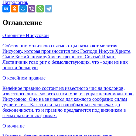
Патрология.
Оглавление
О молитве Иисусовой
Собственно молитвою святые отцы называют молитву
Иисусову, которая произносится так: Господи Иисусе Христе,
Сыне Божий, помилуй меня грешнаго. Святый Иоанн
Лествичник гово­ рит о безмолвствующих, что «одни из них
поют и большую
О келейном правиле
Келейное правило состоит из известного чис­ ла поклонов,
известного числа молитв и псалмов, из упражнения молитвою
Иисусовою. Оно на­ значается для каждого сообразно силам
души и тела. Как эти силы разнообразны в человеках до
бесконечности, то и правило предлагается под­ вижникам в
самых различных формах.
О молитве