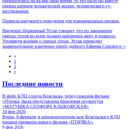
прекратились на ка­ кое-либо время, то это было бы вместе
прекра­ щением человеческой жизни, человеческого су­
ществования.
Правила наружного поведения для новоначальных иноков.
Введение Церковный Устав говорит, что по завещанию
святых отцов во всем должно наблюдать меру и правило.
Упомянув вообще о святых отцах, Ус­тав приводит
знаменательное изречение препо­ добного Ефрема Сирского: «
«
1
2
»
Последние новости
В фойе КДЦ города Козельска, перед показом фильма
«Птичка, была представлена бронзовая скульптура
«МАТУШКА СЕПФОРА КЛЫКОВСКАЯ»
10 фев 2026
Вчера, 8 февраля, в киноконцертном зале Козельского КДЦ
прошла премьера нового фильма «ПТИЧКА».
9 фев 2026