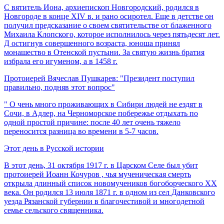
С вятитель Иона, архиепископ Новгородский, родился в
Новгороде в конце XIV в. и рано осиротел. Еще в детстве он
получил предсказание о своем святительстве от блаженного
Михаила Клопского, которое исполнилось через пятьдесят лет.
Д остигнув совершенного возраста, юноша принял
монашество в Отенской пустыни. За святую жизнь братия
избрала его игуменом, а в 1458 г.
Протоиерей Вячеслав Пушкарев: "Президент поступил
правильно, подняв этот вопрос"
" О чень много проживающих в Сибири людей не ездят в
Сочи, в Адлер, на Черноморское побережье отдыхать по
одной простой причине: после 40 лет очень тяжело
переносится разница во времени в 5-7 часов.
Этот день в Русской истории
В этот день, 31 октября 1917 г. в Царском Селе был убит
протоиерей Иоанн Кочуров , чья мученическая смерть
открыла длинный список новомучеников богоборческого XX
века. Он родился 13 июля 1871 г. в одном из сел Данковского
уезда Рязанской губернии в благочестивой и многодетной
семье сельского священника.