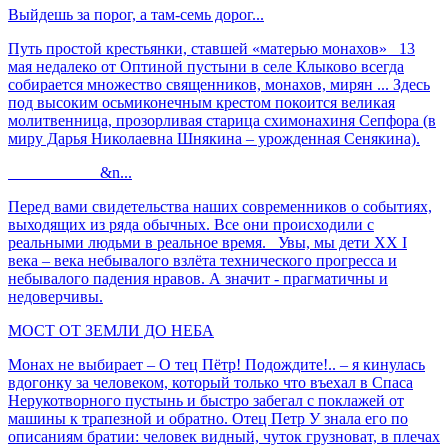
Выйдешь за порог, а там-семь дорог...
Путь простой крестьянки, ставшей «матерью монахов» 13
мая недалеко от Оптиной пустыни в селе Клыково всегда
собирается множество священников, монахов, мирян ... Здесь
под высоким осьмиконечным крестом покоится великая
молитвенница, прозорливая старица схимонахиня Сепфора (в
миру Дарья Николаевна Шнякина – урожденная Сенякина).
&n...
Перед вами свидетельства наших современников о событиях,
выходящих из ряда обычных. Все они происходили с
реальными людьми в реальное время. Увы, мы дети ХХ I
века – века небывалого взлёта технического прогресса и
небывалого падения нравов. А значит - прагматичны и
недоверчивы.
МОСТ ОТ ЗЕМЛИ ДО НЕБА
Монах не выбирает – О тец Пётр! Подождите!.. – я кинулась
вдогонку за человеком, который только что въехал в Спаса
Нерукотворного пустынь и быстро забегал с поклажей от
машины к трапезной и обратно. Отец Петр У знала его по
описаниям братии: человек видный, чуток грузноват, в плечах