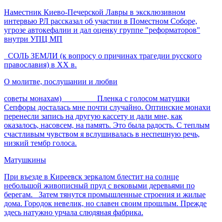
Наместник Киево-Печерской Лавры в эксклюзивном
интервью РЛ рассказал об участии в Поместном Соборе,
угрозе автокефалии и дал оценку группе "реформаторов"
внутри УПЦ МП
СОЛЬ ЗЕМЛИ (к вопросу о причинах трагедии русского
православия) в XX в.
О молитве, послушании и любви
советы монахам) Пленка с голосом матушки
Сепфоры досталась мне почти случайно. Оптинские монахи
перенесли запись на другую кассету и дали мне, как
оказалось, насовсем, на память. Это была радость. С теплым
счастливым чувством я вслушивалась в неспешную речь,
низкий тембр голоса.
Матушкины
При въезде в Киреевск зеркалом блестит на солнце
небольшой живописный пруд с вековыми деревьями по
берегам. Затем тянутся промышленные строения и жилые
дома. Городок невелик, но славен своим прошлым. Прежде
здесь натужно урчала слюдяная фабрика.