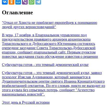
Оглавление
"Отказ от Христа не приблизит европейцев к пониманию
людей других вероисповеданий"
В чера, 17 ноября, в Епархиальном управлении под
председательством правящего архиерея архиепископа
Тираспольского и Дубоссарского Юстиниана состоялось
очередное заседание Совета Тираспольско-Дубоссарской
епархии, сообщает епархиальный сайт. Первым пунктом
повестки заседания стало обсуждение известия о решении
Субкультура готов - это темный демонический культ
Субкультура готов – это темный демонический культ, заявил
психолог Изяслав Адливанкин, который занимается в
Душепопечительском центре святого Иоанна Кронштадтского
реабилитацией сектантов. По его словам, никто не выходит из
этого культа без серьезных потерь, сообщает "Агентство
национальных новостей".
Этот день в Русской истории