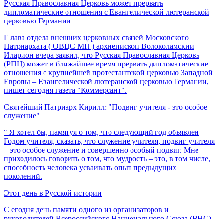
Русская Православная Церковь может прервать
дипломатические отношения с Евангелической лютеранской
церковью Германии
Г лава отдела внешних церковных связей Московского
Патриархата ( ОВЦС МП ) архиепископ Волоколамский
Иларион вчера заявил, что Русская Православная Церковь
(РПЦ) может в ближайшее время прервать дипломатические
отношения с крупнейшей протестантской церковью Западной
Европы – Евангелической лютеранской церковью Германии,
пишет сегодня газета "Коммерсант".
Святейший Патриарх Кирилл: "Подвиг учителя - это особое
служение"
" Я хотел бы, памятуя о том, что следующий год объявлен
Годом учителя, сказать, что служение учителя, подвиг учителя
– это особое служение и совершенно особый подвиг. Мне
приходилось говорить о том, что мудрость – это, в том числе,
способность человека усваивать опыт предыдущих
поколений.
Этот день в Русской истории
С егодня день памяти одного из организаторов и
руководителей Всероссийского Национального Союза (ВНС)