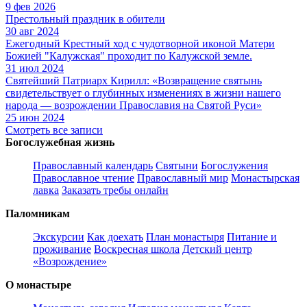
9 фев 2026
Престольный праздник в обители
30 авг 2024
Ежегодный Крестный ход с чудотворной иконой Матери
Божией "Калужская" проходит по Калужской земле.
31 июл 2024
Святейший Патриарх Кирилл: «Возвращение святынь
свидетельствует о глубинных изменениях в жизни нашего
народа — возрождении Православия на Святой Руси»
25 июн 2024
Смотреть все записи
Богослужебная жизнь
Православный календарь
Святыни
Богослужения
Православное чтение
Православный мир
Монастырская
лавка
Заказать требы онлайн
Паломникам
Экскурсии
Как доехать
План монастыря
Питание и
проживание
Воскресная школа
Детский центр
«Возрождение»
О монастыре