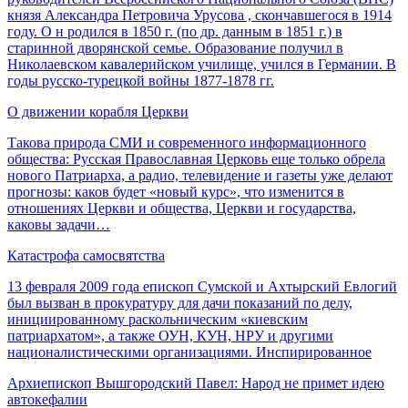
князя Александра Петровича Урусова , cкончавшегося в 1914
году. О н родился в 1850 г. (по др. данным в 1851 г.) в
старинной дворянской семье. Образование получил в
Николаевском кавалерийском училище, учился в Германии. В
годы русско-турецкой войны 1877-1878 гг.
О движении корабля Церкви
Такова природа СМИ и современного информационного
общества: Русская Православная Церковь еще только обрела
нового Патриарха, а радио, телевидение и газеты уже делают
прогнозы: каков будет «новый курс», что изменится в
отношениях Церкви и общества, Церкви и государства,
каковы задачи…
Катастрофа самосвятства
13 февраля 2009 года епископ Сумской и Ахтырский Евлогий
был вызван в прокуратуру для дачи показаний по делу,
инициированному раскольническим «киевским
патриархатом», а также ОУН, КУН, НРУ и другими
националистическими организациями. Инспирированное
Архиепископ Вышгородский Павел: Народ не примет идею
автокефалии