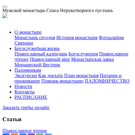
Мужской монастырь Спаса Нерукотворного пустынь
О монастыре
Монастырь сегодня
История монастыря
Фотоальбом
Святыни
Богослужебная жизнь
Православный календарь
Богослужения
Православное
чтение
Православный мир
Монастырская лавка
Монашеский Вестник
Паломникам
Экскурсии
Как доехать
План монастыря
Питание и
проживание
Помощь монастырю
ПАЛОМНИЧЕСТВО
Новости
Контакты
РАСПИСАНИЕ
Заказать требы онлайн
Статьи
Православное чтение