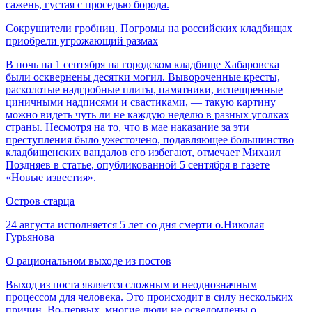
сажень, густая с проседью борода.
Сокрушители гробниц. Погромы на российских кладбищах
приобрели угрожающий размах
В ночь на 1 сентября на городском кладбище Хабаровска
были осквернены десятки могил. Вывороченные кресты,
расколотые надгробные плиты, памятники, испещренные
циничными надписями и свастиками, — такую картину
можно видеть чуть ли не каждую неделю в разных уголках
страны. Несмотря на то, что в мае наказание за эти
преступления было ужесточено, подавляющее большинство
кладбищенских вандалов его избегают, отмечает Михаил
Поздняев в статье, опубликованной 5 сентября в газете
«Новые известия».
Остров старца
24 августа исполняется 5 лет со дня смерти о.Николая
Гурьянова
О рациональном выходе из постов
Выход из поста является сложным и неоднозначным
процессом для человека. Это происходит в силу нескольких
причин. Во-первых, многие люди не осведомлены о