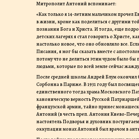
Митрополит Антоний вспоминает:
«Как только я 14-летним мальчиком прочел Е
в жизни, кроме как поделиться с другими т
познании Бога и Христа. И тогда, еще подрос
детских лагерях я стал говорить о Христе, ка
настолько новое, что оно обновляло все. Е
Писания, я мог бы сказать вместе с апостолом 
потому что не делиться этим чудом было бы
людьми, которые по всей земле сейчас жажду
После средней школы Андрей Блум окончил 
Сорбонна в Париже. В 1931 году был посвяще
единственного тогда храма Московского Пат
каноническую верность Русской Патриаршей Ц
французской армии, тайно принес монашеск
Антоний (в честь преп. Антония Киево-Печерс
настоятель Подворья и духовник постригаем
оккупации монах Антоний был врачом в ан