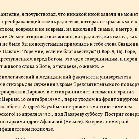
вангелие, я почувствовал, что никакой иной задачи не может
ой преображающей жизнь радостью, которая открылась мне в
тком, вовремя и не вовремя, на школьной скамье, в метро, в
ким Он мне открылся: как жизнь, как радость, как смысл, как
сли не было бы недопустимым применять к себе слова Священ
Павлом: “Горе мне, если не благовествую” (1 Кор. 9, 16). Горе,
 преступлением перед Богом, это чудо совершившим, и перед
т живого слова о Боге, о человеке, о жизни…»
биологический и медицинский факультеты университета
н в стихарь для служения в храме Трехсвятительского подворь
риархата в Париже, и с этих ранних лет неизменно хранил
еркви. 10 сентября 1939 г., перед уходом на фронт хирургом
ие обеты. Андрей Блум был пострижен в мантию с именем
кого) 16 апреля 1943 г., под Лазареву субботу. Постриг сове
ого архимандрит Афанасий (Нечаев). Во время немецкой
тифашистском подполье.