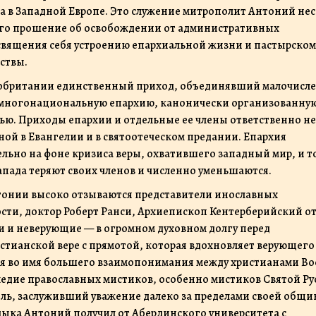
 в Западной Европе. Это служение митрополит Антоний нес
о его прошение об освобождении от административных
освящения себя устроению епархиальной жизни и пастырском
ствы.
кобритании единственный приход, объединявший малочисл
в многонациональную епархию, канонически организованную
ью. Приходы епархии и отдельные ее члены ответственно не
ной в Евангелии и в святоотеческом предании. Епархия
ельно на фоне кризиса веры, охватившего западный мир, и т
апада теряют своих членов и численно уменьшаются.
тонии высоко отзываются представители инославных
сти, доктор Роберт Ранси, Архиепископ Кентерберийский от
и и неверующие — в огромном духовном долгу перед
тианской вере с прямотой, которая вдохновляет верующего
я во имя большего взаимопонимания между христианами Во
ледие православных мистиков, особенно мистиков Святой Ру
ь, заслуживший уважение далеко за пределами своей общи
дыка Антоний получил от Абердинского университета с