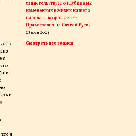
свидетельствует о глубинных
изменениях в жизни нашего
народа — возрождении
Православия на Святой Руси»
25 июн 2024
Смотреть все записи
ы из
е с
 его
й по
и
 но
ить с
а
но
е
 что я