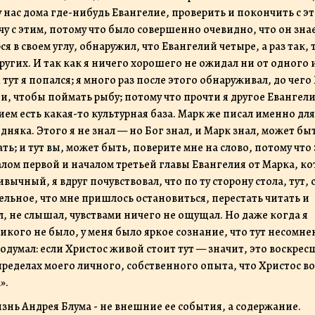
у нас дома где-нибудь Евангелие, проверить и покончить с э
чу с этим, потому что было совершенно очевидно, что он зна
ся в своем углу, обнаружил, что Евангелий четыре, а раз так, 
ругих. И так как я ничего хорошего не ожидал ни от одного 
тут я попался; я много раз после этого обнаруживал, до чего
и, чтобы поймать рыбу; потому что прочти я другое Евангели
ем есть какая-то культурная база. Марк же писал именно для
няка. Этого я не знал — но Бог знал, и Марк знал, может бы
ать; и тут вы, может быть, поверите мне на слово, потому что
алом первой и началом третьей главы Евангелия от Марка, к
вычный, я вдруг почувствовал, что по ту сторону стола, тут, 
тельное, что мне пришлось остановиться, перестать читать и
л, не слышал, чувствами ничего не ощущал. Но даже когда я
никого не было, у меня было яркое сознание, что тут несомн
подумал: если Христос живой стоит тут — значит, это воскре
 пределах моего личного, собственного опыта, что Христос в
».
знь Андрея Блума - не внешние ее события, а содержание.