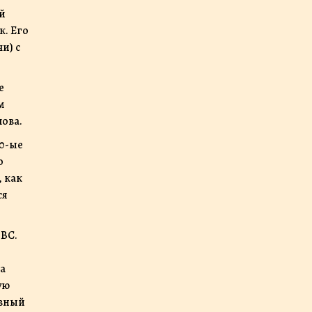
й
к. Его
и) с
е
м
лова.
60-ые
о
 как
ся
BBC.
на
ую
овный