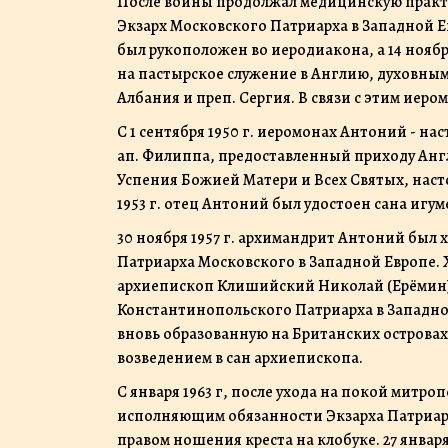
После войны продолжал медицинскую практику
Экзарх Московского Патриарха в Западной Ев
был рукоположен во иеродиакона, а 14 нояб
на пастырское служение в Англию, духовным
Албания и преп. Сергия. В связи с этим иер
С 1 сентября 1950 г. иеромонах Антоний - нас
ап. Филиппа, предоставленный приходу Анг
Успения Божией Матери и Всех Святых, насто
1953 г. отец Антоний был удостоен сана игуме
30 ноября 1957 г. архимандрит Антоний был
Патриарха Московского в Западной Европе.
архиепископ Клишийский Николай (Ерёмин)
Константинопольского Патриарха в Западной
вновь образованную на Британских островах
возведением в сан архиепископа.
С января 1963 г, после ухода на покой митр
исполняющим обязанности Экзарха Патриарха
правом ношения креста на клобуке. 27 январ