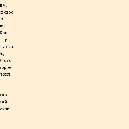
тим;
ет свое
то
из
 Бог
е, у
 таких
ть,
 этого
оторое
стоит
енно
сший
оскрес