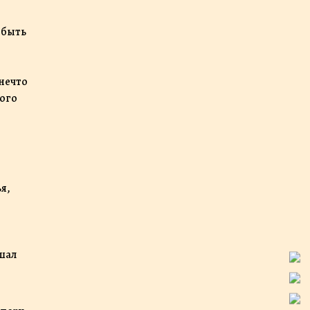
 быть
 нечто
ного
я,
ршал