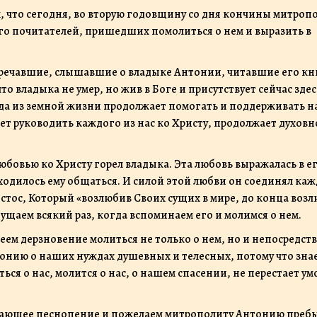
м, что сегодня, во вторую годовщину со дня кончины митроп
его почитателей, пришедших помолиться о нем и выразить в
стречавшие, слышавшие о владыке Антонии, читавшие его кн
о владыка не умер, но жив в Боге и присутствует сейчас здес
хода из земной жизни продолжает помогать и поддерживать на
т руководить каждого из нас ко Христу, продолжает духовн
бовью ко Христу горел владыка. Эта любовь выражалась в е
риходилось ему общаться. И силой этой любви он соединял ка
истос, Который «возлюбив Своих сущих в мире, до конца воз
ощущаем всякий раз, когда вспоминаем его и молимся о нем.
имеем дерзновение молиться не только о нем, но и непосредст
онию о наших нуждах душевных и телесных, потому что знае
ться о нас, молится о нас, о нашем спасении, не перестает ум
ршающее песнопение и пожелаем митрополиту Антонию преб