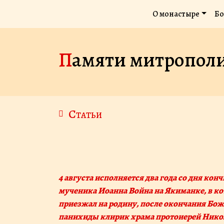
О монастыре
Бо
Памяти митропол
Статьи
4 августа исполняется два года со дня кончины митрополита Сурожского Антония. В храме во имя святого
мученика Иоанна Война на Якиманке, в к
приезжал на родину, после окончания Бож
панихиды клирик храма протоиерей Нико