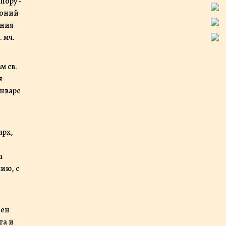
пору -
тоний
ония
 мч.
м св.
я
январе
арх,
а
ию, с
ден
та и