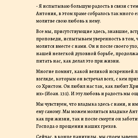
- Я испытываю большую радость в связи с те
Антония, в этом храме собралось так много 
молитве свою любовь к нему.
Все мы, присутствующие здесь, знавшие, в
проповеди, испытываем уверенность в том, чт
молится вместе с нами. Он и после своего у
нашей нелегкой духовной борьбе, продолжае
питать нас, как делал это при жизни.
Многие помнят, какой великой искренней лю
взгляде, которым он встречал всех, с кем п
со Христом. Он любил нас так, как любит Хр
их» (Иоан. 13:1). И эту любовь и радость мы 
Мы чувствуем, что владыка здесь с нами, и 
ему самому. Мы можем молиться владыке Ант
как при жизни, так и после смерти он заботи
Господа о прощении наших грехов.
Сейчас, в конце панихиды, мы споем заве