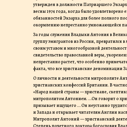
утвержден в должности Патриаршего Экзарха
весны 1974 года, когда было удовлетворен
обязанностей Экзарха для более полного п
окормлению непрестанно умножающейся па
За годы служения Владыки Антония в Вели
группу эмигрантов из России, превратился 
своим уставом и многообразной деятельност
свидетельство православной веры, укоренен
непрестанно растет, что особенно примечат
факта, что все христианские деноминации З
О личности и деятельности митрополите Ан
христианских конфессий Британии. В частно
«Народ нашей страны — христиане, скептик
митрополитом Антонием. …Он говорит о хрис
призывает ищущего … Он неустанно трудитс
и Запада и открывает читателям Англии нас
Митрополит Антоний — христианский деятел
Степень почетного доктора богословия Вла