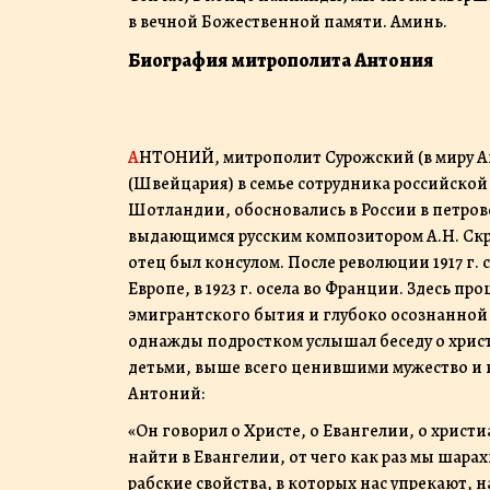
в вечной Божественной памяти. Аминь.
Биография митрополита Антония
АНТОНИЙ, митрополит Сурожский (в миру Андрей Борисович Блум, Bloom) родился 19 июня 1914 года в Лозанне
(Швейцария) в семье сотрудника российско
Шотландии, обосновались в России в петровс
выдающимся русским композитором А.Н. Скря
отец был консулом. После революции 1917 г. 
Европе, в 1923 г. осела во Франции. Здесь 
эмигрантского бытия и глубоко осознанной 
однажды подростком услышал беседу о христ
детьми, выше всего ценившими мужество и в
Антоний:
«Он говорил о Христе, о Евангелии, о христи
найти в Евангелии, от чего как раз мы шарах
рабские свойства, в которых нас упрекают, н