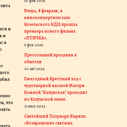
10 фев 2026
олита
Вчера, 8 февраля, в
киноконцертном зале
Козельского КДЦ прошла
иги и
премьера нового фильма
ь и
«ПТИЧКА».
с в
9 фев 2026
о
Престольный праздник в
обители
го
30 авг 2024
ждого
Ежегодный Крестный ход с
любил
чудотворной иконой Матери
Божией "Калужская" проходит
венно
по Калужской земле.
м, что
31 июл 2024
олять
Святейший Патриарх Кирилл:
«Возвращение святынь
ывать