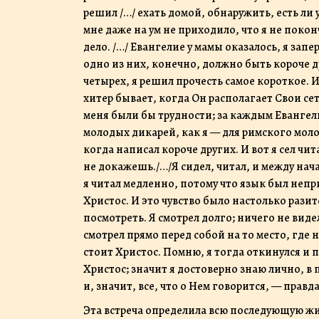
решил /…/ ехать домой, обнаружить, есть ли 
мне даже на ум не приходило, что я не покон
дело. /…/ Евангелие у мамы оказалось, я запер
одно из них, конечно, должно быть короче д
четырех, я решил прочесть самое короткое. И 
хитер бывает, когда Он располагает Свои сет
меня были бы трудности; за каждым Евангели
молодых дикарей, как я — для римского молод
когда написал короче других. И вот я сел чит
не докажешь./…/Я сидел, читал, и между нач
я читал медленно, потому что язык был непри
Христос. И это чувство было настолько рази
посмотреть. Я смотрел долго; ничего не виде
смотрел прямо перед собой на то место, где 
стоит Христос. Помню, я тогда откинулся и 
Христос; значит я достоверно знаю лично, в
и, значит, все, что о Нем говорится, — правда
Эта встреча определила всю последующую жи