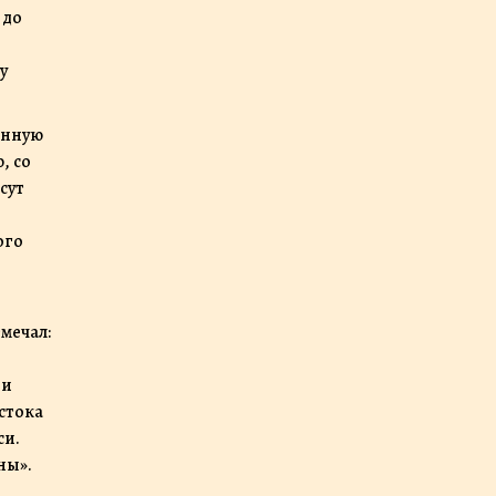
 до
у
енную
, со
сут
ого
мечал:
 и
стока
си.
ны».