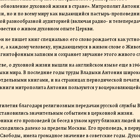
и обновление духовной жизни в стране». Митрополит Антони
и, но и по всему миру как выдающийся пастырь-проповедни
й разнообразной аудиторией (включая радио- и телепередач
овестия о живом духовном опыте Церкви.
он не пишет книг специально: его слово рождается как устно
е, а каждому человеку, нуждающемуся в живом слове о Живо
агнитофонным записям и сохраняет звучание этого живого с
ве, о духовной жизни вышли на английском языке еще в 19
зыки мира. В последние годы труды Владыки Антония широк
отдельными книгами, и на страницах периодической печати,
ю книги митрополита Антония пользуются у воцерковляющей
ятилетия благодаря религиозным передачам русской службы 
о становились значительным событием в церковной жизни.
ики его проповедей (и бесед в узком кругу близких людей 
расходились далеко за пределы Москвы. Его проповедь, в перв
Свободы, имела громадное значение в советские годы. Дух