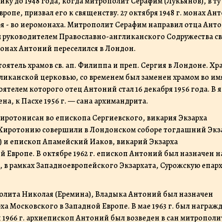
 до 1948 года, когда митрополит Серафим (Лукьянов), в ту 
ропе, призвал его к священству. 27 октября 1948 г. монах Ан
ря - во иеромонаха. Митрополит Серафим направил отца Ант
 руководителем Православно-англиканского Содружества св.
омонах Антоний переселился в Лондон.
тоятель храмов св. ап. Филиппа и преп. Сергия в Лондоне. Хра
ликанской церковью, со временем был заменен храмом во им
ятелем которого отец Антоний стал 16 декабря 1956 года. В 
на, к Пасхе 1956 г. — сана архимандрита.
 хиротонисан во епископа Сергиевского, викария Экзарха
 Хиротонию совершили в Лондонском соборе тогдашний Экз
 и епископ Апамейский Иаков, викарий Экзарха
 Европе. В октябре 1962 г. епископ Антоний был назначен н
, в рамках Западноевропейского Экзархата, Сурожскую епарх
ополита Николая (Еремина), Владыка Антоний был назначен
 Московского в Западной Европе. В мае 1963 г. был награж
я 1966 г. архиепископ Антоний был возведен в сан митрополи