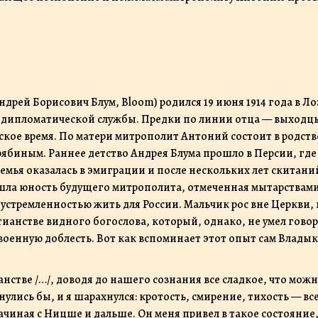
й дипломатической службы. Предки по линии отца — выходц
кое время. По матери митрополит Антоний состоит в родств
биным. Раннее детство Андрея Блума прошло в Персии, где
семья оказалась в эмиграции и после нескольких лет скитани
прошла юность будущего митрополита, отмеченная мытарствам
устремленностью жить для России. Мальчик рос вне Церкви,
ианстве видного богослова, который, однако, не умел говор
оенную доблесть. Вот как вспоминает этот опыт сам Владык
анстве /…/, доводя до нашего сознания все сладкое, что мож
нулись бы, и я шарахнулся: кротость, смирение, тихость — вс
ачиная с Ницше и дальше. Он меня привел в такое состояние,