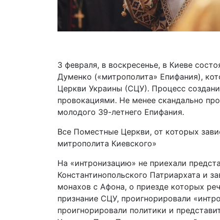
3 февраля, в воскресенье, в Киеве сост
Думенко («митрополита» Епифания), кот
Церкви Украины (СЦУ). Процесс создан
провокациями. Не менее скандально про
молодого 39-летнего Епифания.
Все Поместные Церкви, от которых зав
митрополита Киевского»
На «интронизацию» не приехали предст
Константинопольского Патриархата и за
монахов с Афона, о приезде которых ре
признание СЦУ, проигнорировали «интро
проигнорировали политики и представит