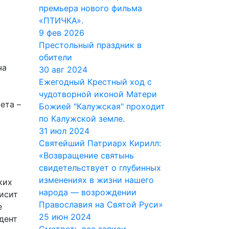
премьера нового фильма
«ПТИЧКА».
9 фев 2026
Престольный праздник в
обители
ча
30 авг 2024
Ежегодный Крестный ход с
чудотворной иконой Матери
ета –
Божией "Калужская" проходит
по Калужской земле.
31 июл 2024
Святейший Патриарх Кирилл:
«Возвращение святынь
свидетельствует о глубинных
изменениях в жизни нашего
ких
народа — возрождении
исит
Православия на Святой Руси»
е
25 июн 2024
дент