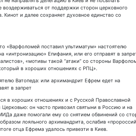
 не направлять делегацию в Киев и не посылать
е воздерживаться от поддержки сторон церковного
Св. Кинот и далее сохраняет духовное единство со
что «Варфоломей поставил ультиматум» настоятелю
а «интронизацию» Епифания, или его отправят в запрет
алистов», «мотивы такой “атаки” со стороны Варфоло
 который в хороших отношениях с РПЦ».
ятелю Ватопеда: или архимандрит Ефрем едет на
вят в запрет
тся в хороших отношениях и с Русской Православной
 Церковью: он часто привозил святыни в Россию и на
 МИДа даже помогали ему со снятием обвинений со ст
 образом лояльного архимандрита, ослабив «проросси
итоге отца Ефрема удалось привезти в Киев.