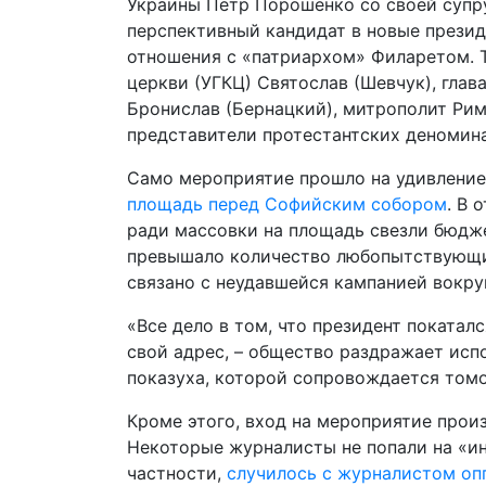
Украины Петр Порошенко со своей супру
перспективный кандидат в новые прези
отношения с «патриархом» Филаретом. Т
церкви (УГКЦ) Святослав (Шевчук), гла
Бронислав (Бернацкий), митрополит Ри
представители протестантских деномин
Само мероприятие прошло на удивление
площадь перед Софийским собором
. В 
ради массовки на площадь свезли бюдж
превышало количество любопытствующих
связано с неудавшейся кампанией вокру
«Все дело в том, что президент покатал
свой адрес, – общество раздражает исп
показуха, которой сопровождается том
Кроме этого, вход на мероприятие прои
Некоторые журналисты не попали на «ин
частности,
случилось с журналистом оп