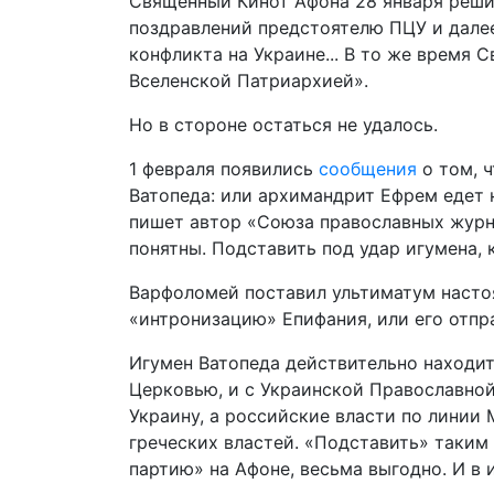
Священный Кинот Афона 28 января решил
поздравлений предстоятелю ПЦУ и дале
конфликта на Украине... В то же время 
Вселенской Патриархией».
Но в стороне остаться не удалось.
1 февраля появились
сообщения
о том, 
Ватопеда: или архимандрит Ефрем едет н
пишет автор «Союза православных журн
понятны. Подставить под удар игумена,
Варфоломей поставил ультиматум насто
«интронизацию» Епифания, или его отпра
Игумен Ватопеда действительно находи
Церковью, и с Украинской Православной
Украину, а российские власти по линии
греческих властей. «Подставить» таким
партию» на Афоне, весьма выгодно. И в 