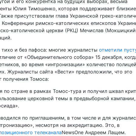
гой и его конкурентка на будущих выборах, весьма
денты Юлия Тимошенко, которая поддерживает близкие
акже присутствовали глава Украинской греко-католич
ва Конференции римско-католических епископов Украин
мско-католической церкви (РКЦ) Мечислав (Мокшицкий
аций.
 тихо и без пафоса: многие журналисты
отметили пуст
отличие от «Объединительного собора» 15 декабря, когд
етников, во время «интронизации» количество полице
. Журналисты сайта «Вести» предположили, что это
г получения Томоса:
ся по стране в рамках Томос-тура и получил шквал кри
ользование церковной темы в предвыборной кампании,
осиада».
зводился по приглашениям, в том числе и для журналис
тронизацию», несмотря на аккредитацию. Это, в
позиционного телеканала
NewsOne Андреем Лащем.