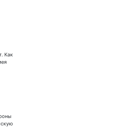
. Как
мея
ороны
йскую