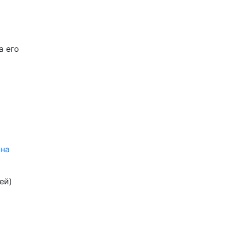
а его
 на
ей)