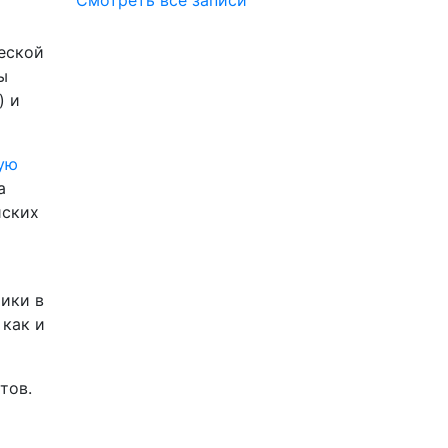
Смотреть все записи
еской
ы
) и
ую
а
йских
тики в
 как и
тов.