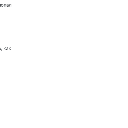
попал
, как