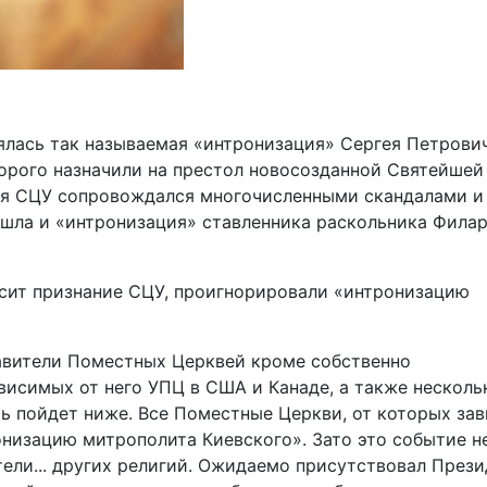
оялась так называемая «интронизация» Сергея Петрови
орого назначили на престол новосозданной Святейшей
ия СЦУ сопровождался многочисленными скандалами и
шла и «интронизация» ставленника раскольника Филар
исит признание СЦУ, проигнорировали «интронизацию
авители Поместных Церквей кроме собственно
висимых от него УПЦ в США и Канаде, а также несколь
чь пойдет ниже. Все Поместные Церкви, от которых зав
низацию митрополита Киевского». Зато это событие н
ели... других религий. Ожидаемо присутствовал Прези