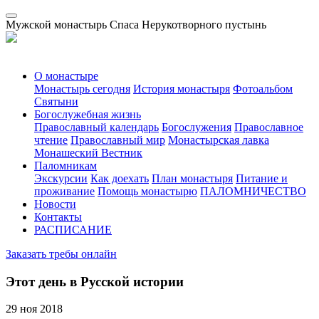
Мужской монастырь Спаса Нерукотворного пустынь
О монастыре
Монастырь сегодня
История монастыря
Фотоальбом
Святыни
Богослужебная жизнь
Православный календарь
Богослужения
Православное
чтение
Православный мир
Монастырская лавка
Монашеский Вестник
Паломникам
Экскурсии
Как доехать
План монастыря
Питание и
проживание
Помощь монастырю
ПАЛОМНИЧЕСТВО
Новости
Контакты
РАСПИСАНИЕ
Заказать требы онлайн
Этот день в Русской истории
29 ноя 2018