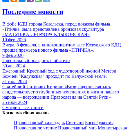
Последние новости
В фойе КДЦ города Козельска, перед показом фильма
«Птичка, была представлена бронзовая скульптура
«МАТУШКА СЕПФОРА КЛЫКОВСКАЯ»
10 фев 2026
Вчера, 8 февраля, в киноконцертном зале Козельского КДЦ
прошла премьера нового фильма «ПТИЧКА».
9 фев 2026
Престольный праздник в обители
30 авг 2024
Ежегодный Крестный ход с чудотворной иконой Матери
Божией "Калужская" проходит по Калужской земле.
31 июл 2024
Святейший Патриарх Кирилл: «Возвращение святынь
свидетельствует о глубинных изменениях в жизни нашего
народа — возрождении Православия на Святой Руси»
25 июн 2024
Смотреть все записи
Богослужебная жизнь
Православный календарь
Святыни
Богослужения
Православное чтение
Православный мир
Монастырская