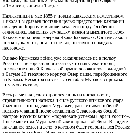
Вильямс, полковник Лэйк, майоры артиллерии Олфорт
и Томпсон, капитан Тисдал.
Назначенный в мае 1855 г. новым кавказским наместником
Николай Муравьев поставил целью предстоящей кампании
овладение Карсом и в июле начал его осаду. Особенно
отличились, выполняя эту задачу, казаки знаменитого героя
Кавказской войны генерала Якова Бакланова. Они не давали
покоя туркам ни днем, ни ночью, постоянно находясь
настороже.
Однако Крымская война уже заканчивалась не в пользу
Россию — вскоре стало известно, что пал Севастополь,
положение нашей Кавказской армии осложнилось высадкой
в Батуме 20-тысячного корпуса Омер-паши, переброшенного
из Крыма. Несмотря на это, 17 сентября Муравьев приказал
штурмовать город.
Весь расчет на успех строился лишь на внезапности,
стремительности натиска и силе русского штыкового удара.
Именно на это надеялся Муравьев, рассчитывая победой
поднять упавший после оставления Севастополя боевой
настрой Русских войск, «порадовать успехом Царя и Россию».
После молитвы Муравьев объявил приказ: «Ребята! Вы идете
на славное дело, на дело, о котором будет говорить вся Россия:
вы идете брать Карс. Я надеюсь, вы будете драться как