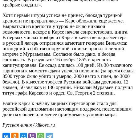
храбрые солдаты».
Хотя первый штурм успеха не принес, блокада турецкой
крепости не прекратилась — Карс обложили еще жестче.
Вырваться из крепости у турок не было никакой
возможности, вскоре в Карсе начала свирепствовать цинга.
В первых числах ноября из Карса в качестве парламентера
в русский лагерь отправился адъютант генерала Вильямса:
последний в собственноручной записке просил о личной
встрече с Муравьевым. Согласие было дано, и беседа
состоялась. В результате 16 ноября 1855 г. крепость
капитулировала. Ее осада длилась 108 дней. Из 30-тысячного
гарнизона к моменту сдачи уцелела половина (за время осады
8500 турок было убито и умерло, 2000 взято в плен, до 3000
бежало). В качестве трофеев Русским войскам достались 12
знамен, 50 значков и 136 орудий. Николай Муравьев получил
титул графа Карского и орден Св. Георгия 2 степени.
Взятие Карса к началу мирных переговоров стало для
российской дипломатии настоящим подарком, позволившим
добиться более или менее приемлемых условий мира.
Русская линия / klikovo.ru