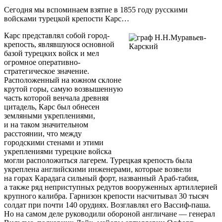
Сегодня мы вспоминаем взятие в 1855 году русскими
войсками турецкой крепости Карс…
Карс представлял собой город-
крепость, являвшуюся основной
базой турецких войск и мел
огромное оперативно-
стратегическое значение.
Расположенный на южном склоне
крутой горы, самую возвышенную
часть которой венчала древняя
цитадель, Карс был обнесен
земляными укреплениями,
и на таком значительном
расстоянии, что между
городскими стенами и этими
укреплениями турецкие войска
могли расположиться лагерем. Турецкая крепость была
укреплена английскими инженерами, которые возвели
на горах Карадага сильный форт, названный Араб-табия,
а также ряд неприступных редутов вооруженных артиллерией
крупного калибра. Гарнизон крепости насчитывал 30 тысяч
солдат при почти 140 орудиях. Возглавлял его Вассиф-паша.
Но на самом деле руководили обороной англичане — генерал