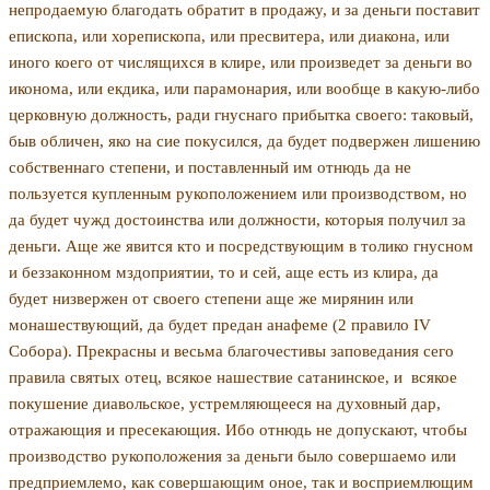
непродаемую благо­дать обратит в продажу, и за деньги поставит
еписко­па, или хорепископа, или пресвитера, или диакона, или
иного коего от числящихся в клире, или произве­дет за деньги во
иконома, или екдика, или парамонария, или вообще в какую-либо
церковную должность, ради гнуснаго прибытка своего: таковый,
быв обли­чен, яко на сие покусился, да будет подвержен лише­нию
собственнаго степени, и поставленный им отнюдь да не
пользуется купленным рукоположением или производством, но
да будет чужд достоинства или должности, которыя получил за
деньги. Аще же явит­ся кто и посредствующим в толико гнусном
и безза­конном мздоприятии, то и сей, аще есть из клира, да
будет низвержен от своего степени аще же мирянин или
монашествующий, да будет предан анафеме (2 правило
IV
Собора). Прекрасны и весьма благочести­вы заповедания сего
правила святых отец, всякое на­шествие сатанинское, и
всякое
покушение диавольское, устремляющееся на духовный дар,
отражающия и пресекающия. Ибо отнюдь не допускают, чтобы
производство рукоположения за деньги было совер­шаемо или
предприемлемо, как совершающим оное, так и восприемлющим