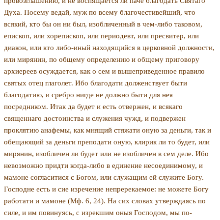
провозглашению, и не воспящается ли паче бла­годать Святаго
Духа. Посему ведай, муж по всему благочестивейший, что
всякий, кто бы он ни был, изо­бличенный в чем-либо таковом,
епископ, или хорепископ, или периодевт, или пресвитер, или
диакон, или кто либо-иный находящийся в церковной должности,
или мирянин, по общему определению и общему при­говору
архиереев осуждается, как о сем и вышеприведенное правило
святых отец глаголет. Ибо благодати долженствует быти
благодатию, и сребро нигде не должно быти для нея
посредником. Итак да будет и есть отвержен, и всякаго
священнаго достоинства и служения чужд, и подвержен
проклятию анафемы, как мнящий стяжати оную за деньги, так и
обещающий за деньги преподати оную, клирик ли то будет, или
ми­рянин, изобличен ли будет или не изобличен в сем де­ле. Ибо
невозможно придти когда-либо в единение не­соединимому, и
мамоне согласитися с Богом, или служащим ей служите Богу.
Господне есть и сие изре­чение непререкаемое: не можете Богу
работати и ма­моне (Мф. 6, 24). На сих словах утверждаясь по
силе, и им повинуясь, с изрекшим оныя Господом, мы по­