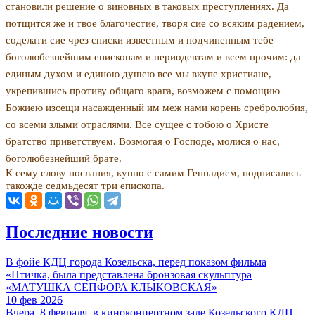
становили решение о виновных в таковых преступле­ниях. Да
потщится же и твое благочестие, творя сие со всяким радением,
соделати сие чрез списки известным и подчиненным тебе
боголюбезнейшим епископам и периодевтам и всем прочим: да
единым духом и еди­ною душею все мы вкупе христиане,
укрепившись противу общаго врага, возможем с помощию
Божиею изсещи насажденный им меж нами корень сребролю­бия,
со всеми злыми отраслями. Все сущее с тобою о Христе
братство приветствуем. Возмогая о Господе, молися о нас,
боголюбезнейший брате.
К сему слову послания, купно с самим Геннадием, подписались
такожде седмьдесят три епископа.
Последние новости
В фойе КДЦ города Козельска, перед показом фильма
«Птичка, была представлена бронзовая скульптура
«МАТУШКА СЕПФОРА КЛЫКОВСКАЯ»
10 фев 2026
Вчера, 8 февраля, в киноконцертном зале Козельского КДЦ