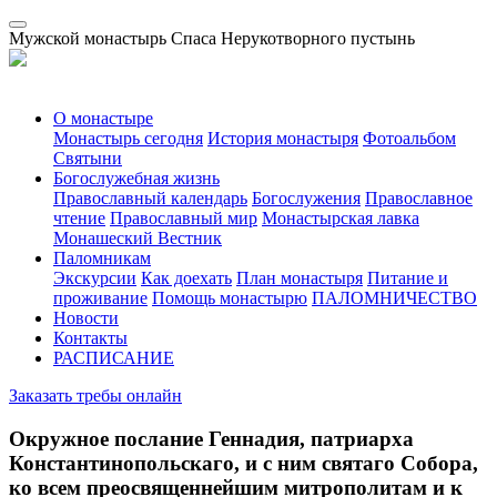
Мужской монастырь Спаса Нерукотворного пустынь
О монастыре
Монастырь сегодня
История монастыря
Фотоальбом
Святыни
Богослужебная жизнь
Православный календарь
Богослужения
Православное
чтение
Православный мир
Монастырская лавка
Монашеский Вестник
Паломникам
Экскурсии
Как доехать
План монастыря
Питание и
проживание
Помощь монастырю
ПАЛОМНИЧЕСТВО
Новости
Контакты
РАСПИСАНИЕ
Заказать требы онлайн
Окружное послание Геннадия, патриарха
Константинопольскаго, и с ним святаго Собора,
ко всем преосвященнейшим митрополитам и к