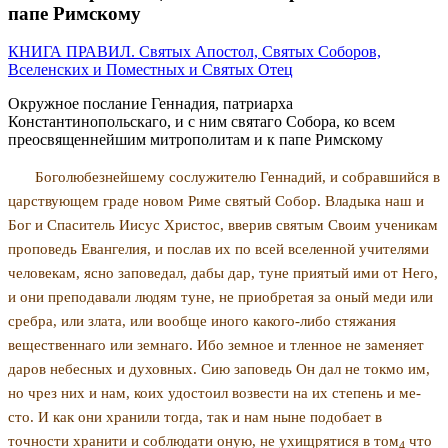
папе Римскому
КНИГА ПРАВИЛ. Святых Апостол, Святых Соборов,
Вселенских и Поместных и Святых Отец
Окружное послание Геннадия, патриарха
Константинопольскаго, и с ним святаго Собора, ко всем
преосвященнейшим митрополитам и к папе Римскому
Боголюбезнейшему сослужителю Геннадий, и со­бравшийся в
царствующем граде новом Риме святый Собор. Владыка наш и
Бог и Спаситель Иисус Хри­стос, вверив святым Своим ученикам
проповедь Еван­гелия, и послав их по всей вселенной учителями
чело­векам, ясно заповедал, дабы дар, туне приятый ими от Него,
и они преподавали людям туне, не приобретая за оный меди или
сребра, или злата, или вообще иного какого-либо стяжания
вещественнаго или земнаго. Ибо земное и тленное не заменяет
даров небесных и духовных. Сию заповедь Он дал не токмо им,
но чрез них и нам, коих удостоил возвести на их степень и ме­
сто. И как они хранили тогда, так и нам ныне подобает в
точности хранити и соблюдати оную, не ухищрятися в том
что
4