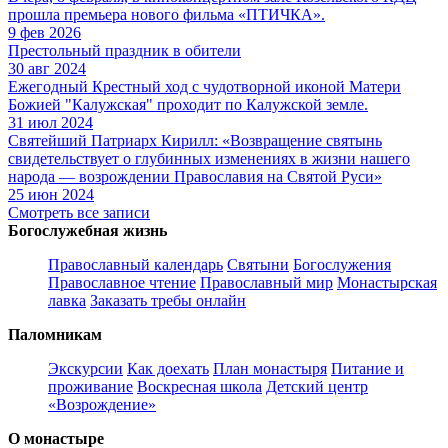
прошла премьера нового фильма «ПТИЧКА».
9 фев 2026
Престольный праздник в обители
30 авг 2024
Ежегодный Крестный ход с чудотворной иконой Матери
Божией "Калужская" проходит по Калужской земле.
31 июл 2024
Святейший Патриарх Кирилл: «Возвращение святынь
свидетельствует о глубинных изменениях в жизни нашего
народа — возрождении Православия на Святой Руси»
25 июн 2024
Смотреть все записи
Богослужебная жизнь
Православный календарь
Святыни
Богослужения
Православное чтение
Православный мир
Монастырская
лавка
Заказать требы онлайн
Паломникам
Экскурсии
Как доехать
План монастыря
Питание и
проживание
Воскресная школа
Детский центр
«Возрождение»
О монастыре