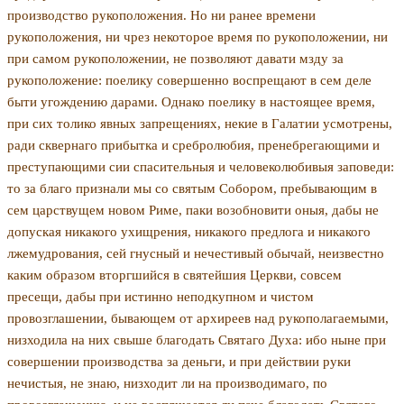
производство рукоположения. Но ни ранее времени
рукоположения, ни чрез некото­рое время по рукоположении, ни
при самом рукопо­ложении, не позволяют давати мзду за
рукоположе­ние: поелику совершенно воспрещают в сем деле
быти угождению дарами. Однако поелику в настоящее вре­мя,
при сих толико явных запрещениях, некие в Гала­тии усмотрены,
ради сквернаго прибытка и сребролю­бия, пренебрегающими и
преступающими сии спасительныя и человеколюбивыя заповеди:
то за благо признали мы со святым Собором, пребывающим в
сем царствущем новом Риме, паки возобновити оныя, да­бы не
допуская никакого ухищрения, никакого пред­лога и никакого
лжемудрования, сей гнусный и нечес­тивый обычай, неизвестно
каким образом вторгшийся в святейшия Церкви, совсем
пресещи, дабы при ис­тинно неподкупном и чистом
провозглашении, бы­вающем от архиреев над рукополагаемыми,
низходила на них свыше благодать Святаго Духа: ибо ныне при
совершении производства за деньги, и при действии руки
нечистыя, не знаю, низходит ли на производимаго, по