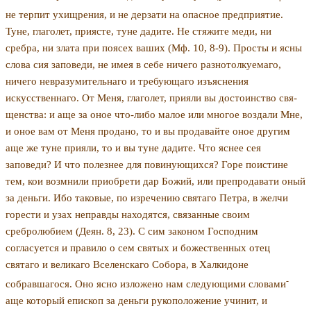
не терпит ухищрения, и не дерзати на опас­ное предприятие.
Туне, глаголет, приясте, туне дадите. Не стяжите меди, ни
сребра, ни злата при поясех ва­ших (Мф. 10, 8-9). Просты и ясны
слова сия заповеди, не имея в себе ничего разнотолкуемаго,
ничего невразумительнаго и требующаго изъяснения
искусственнаго. От Меня, глаголет, прияли вы достоинство свя­
щенства: и аще за оное что-либо малое или многое воздали Мне,
и оное вам от Меня продано, то и вы продавайте оное другим
аще же туне прияли, то и вы туне дадите. Что яснее сея
заповеди? И что полезнее для повинующихся? Горе поистине
тем, кои возмнили приобрети дар Божий, или препродавати оный
за деньги. Ибо таковые, по изречению святаго Петра, в желчи
горести и узах неправды находятся, связанные своим
сребролюбием (Деян. 8, 23). С сим законом Господним
согласуется и правило о сем святых и бо­жественных отец
святаго и великаго Вселенскаго Со­бора, в Халкидоне
-
собравшагося. Оно ясно изложено нам следующими словами
аще который епископ за деньги рукоположение учинит, и