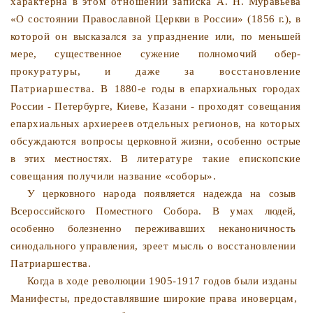
характерна в этом отношении записка А.
Н. Муравьева
«О состоянии Православной Церкви в России» (1856 г.), в
которой он высказался за упразднение или, по
меньшей
мере, существенное сужение полномочий обер-
про
куратуры, и даже за восстановление
Патриаршества. В
1880-е годы в епархиальных городах
России - Петербурге,
Киеве, Казани - проходят совещания
епархиальных архи­
ереев отдельных регионов, на которых
обсуждаются вопро­
сы церковной жизни, особенно острые
в этих местностях. В
литературе такие епископские
совещания получили назва­
ние «соборы».
У церковного народа появляется надежда на созыв
Всерос­сийского Поместного Собора. В умах людей,
особенно болез­
ненно переживавших неканоничность
синодального управле­
ния, зреет мысль о восстановлении
Патриаршества.
Когда в ходе революции 1905-1917 годов были изданы
Манифесты, предоставлявшие широкие права иноверцам,