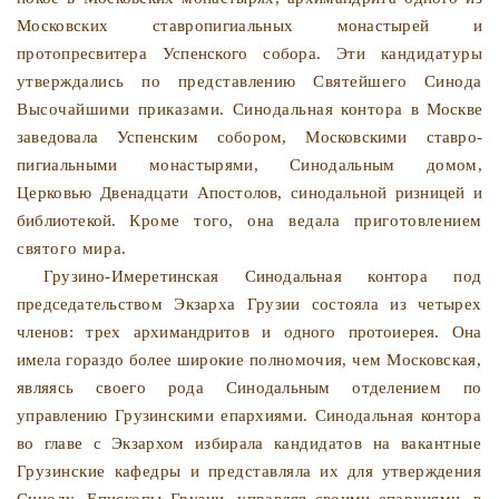
Московских ставропигиаль
ных монастырей и
протопресвитера Успенского собора. Эти
кандидатуры
утверждались по представлению Святейшего
Синода
Высочайшими приказами. Синодальная контора в
Москве
заведовала Успенским собором, Московскими ставро-
пигиальными монастырями, Синодальным домом,
Церковью
Двенадцати Апостолов, синодальной ризницей и
библиотекой.
Кроме того, она ведала приготовлением
святого мира.
Грузино-Имеретинская Синодальная контора под
председа­
тельством Экзарха Грузии состояла из четырех
членов: трех
архимандритов и одного протоиерея. Она
имела гораздо более
широкие полномочия, чем Московская,
являясь своего рода
Синодальным отделением по
управлению Грузинскими епар­
хиями. Синодальная контора
во главе с Экзархом избирала
кандидатов на вакантные
Грузинские кафедры и представля­
ла их для утверждения
Синоду. Епископы Грузии, управляя
своими епархиями, в