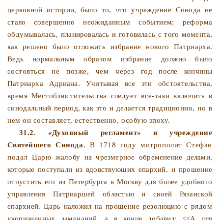
церков­
ной истории, было то, что учреждение Синода не
стало со­
вершенно неожиданным событием; реформа
обдумывалась,
планировалась и готовилась с того момента,
как решено было
отложить избрание нового Патриарха.
Ведь нормальным об­
разом избрание должно было
состояться не позже, чем через
год после кончины
Патриарха Адриана. Учитывая все эти об­
стоятельства,
время Местоблюстительства следует все-таки
включить в
синодальный период, как это и делается тради­
ционно, но в
нем он составляет, естественно, особую эпоху.
31.2. «Духовный регламент» и учреждение
Святейшего
Синода.
В 1718 году митрополит Стефан
подал Царю жало­
бу на чрезмерное обременение делами,
которые поступали из
вдовствующих епархий, и прошение
отпустить его из Петер­бурга в Москву для более удобного
управления Патриаршей областью и своей Рязанской
епархией. Царь наложил на про­
шение резолюцию с рядом
укоризненных замечаний, а в кон­
це добавил: <<А для