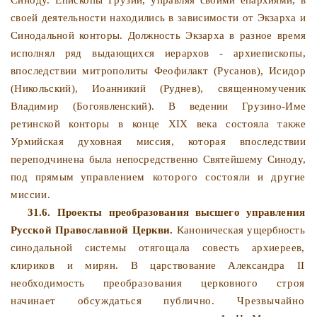
своей деятельности находились в зави­симости от Экзарха и
Синодальной конторы. Должность Эк­зарха в разное время
исполнял ряд выдающихся иерархов -
архиепископы,
впоследствии митрополиты Феофилакт (Руса­
нов), Исидор
(Никольский), Иоанникий (Руднев), священно
мученик
Владимир (Богоявленский). В ведении Грузино-Име­
ретинской конторы в конце XIX века состояла также
Урмийская духовная миссия, которая впоследствии
переподчинена
была непосредственно Святейшему Синоду,
под прямым уп­
равлением которого состояли и другие
миссии.
31.6. Проекты преобразования высшего управления
Рус­
ской Православной Церкви.
Каноническая ущербность
сино­
дальной системы отягощала совесть архиереев,
клириков и
мирян. В царствование Александра II
необходимость преоб­
разования церковного строя
начинает обсуждаться публич­
но. Чрезвычайно