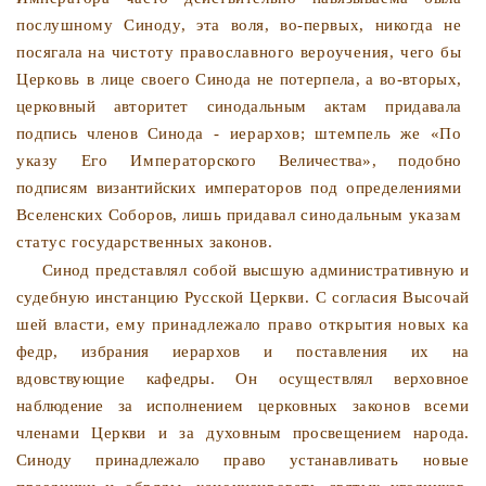
послушному Синоду, эта воля, во-первых, никогда не
посягала
на чистоту православного вероучения, чего бы
Церковь в
лице своего Синода не потерпела, а во-вторых,
церковный авторитет синодальным актам придавала
подпись членов Си­
нода - иерархов; штемпель же «По
указу Его Император­
ского Величества», подобно
подписям византийских импера­
торов под определениями
Вселенских Соборов, лишь прида­
вал синодальным указам
статус государственных законов.
Синод представлял собой высшую административную и
судебную инстанцию Русской Церкви. С согласия Высочай­
шей власти, ему принадлежало право открытия новых ка­
федр, избрания иерархов и поставления их на
вдовствующие
кафедры. Он осуществлял верховное
наблюдение за исполне­
нием церковных законов всеми
членами Церкви и за духов­
ным просвещением народа.
Синоду принадлежало право уста­
навливать новые