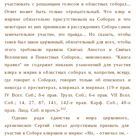
участвовать с реша­
ющим голосом в областных соборах...
Ответ может быть толь­
ко отрицательный. Что клир и
миряне обязательно присут
ствовали на Соборах и что
некоторые из них принимали в
рассуждениях Собора самое
замечательное участие, это прав­
да... Но сказать, чтобы
таков был закон церковный, обяза­
тельный для всех, чтобы
этого требовали правила Святых
Апостол и Святых
Вселенских и Поместных Соборов... невоз­
можно. "Книга
правил" не содержит никаких узаконений
для участия
клира и мирян в областных соборах и, напро­
тив, всюду,
где говорит о Соборах, говорит только об еписко­
пах и
никогда о пресвитерах, клириках и мирянах (19-е
прав.
IV Всел. Соб.; 8-е прав. Трулл. Соб.; 6-е прав. VII Всел.
Соб.; 14, 27, 87, 141, 142-е прав. Карф. Соб.; 40-е
312
прав.
Лаод. Соб. и проч.)»
.
Однако ради единства и мира церковного,
архиепископ
Сергий считал допустимым призвать для
участия в Соборе
клириков и мирян: «Но, - отмечал он, -