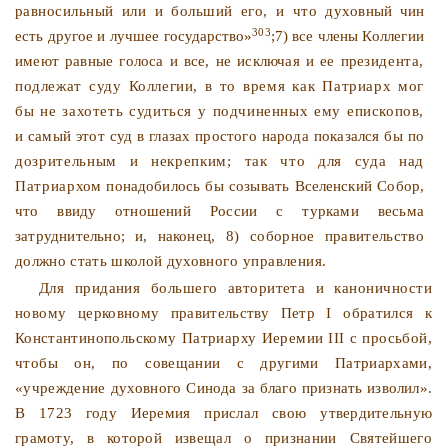
равносильный или и больший его, и что духов­
ный чин
303
есть другое и лучшее государство»
;7) все члены
Коллегии
имеют равные голоса и все, не исключая и ее пре­
зидента,
подлежат суду Коллегии, в то время как Патриарх мог
бы не захотеть судиться у подчиненных ему епископов,
и самый этот суд в глазах простого народа показался бы по­
дозрительным и некрепким; так что для суда над
Патриар­
хом понадобилось бы созывать Вселенский Собор,
что ввиду
отношений России с турками весьма
затруднительно; и, нако­
нец, 8) соборное правительство
должно стать школой духов­
ного управления.
Для придания большего авторитета и каноничности
ново­
му церковному правительству Петр I обратился к
Констан­
тинопольскому Патриарху Иеремии III с просьбой,
чтобы он,
по совещании с другими Патриархами,
«учреждение духовно­
го Синода за благо признать изволил».
В 1723 году Иеремия
прислал свою утвердительную
грамоту, в которой извещал о
признании Святейшего