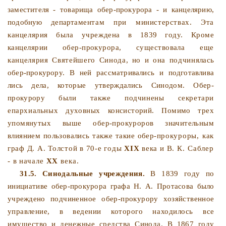
заместителя - то­варища обер-прокурора - и канцелярию,
подобную департа­
ментам при министерствах. Эта
канцелярия была учреждена
в 1839 году. Кроме
канцелярии обер-прокурора, существова­
ла еще
канцелярия Святейшего Синода, но и она подчиня­
лась
обер-прокурору. В ней рассматривались и подготавлива­
лись дела, которые утверждались Синодом. Обер-
прокурору
были также подчинены секретари
епархиальных духовных
консисторий. Помимо трех
упомянутых выше обер-прокуро­ров значительным
влиянием пользовались также такие обер-
прокуроры, как
граф Д. А. Толстой в 70-е годы
XIX
века и
В. К. Саблер
- в начале
XX
века.
31.5. Синодальные
учреждения.
В 1839 году по
инициати­
ве обер-прокурора графа Н. А. Протасова было
учреждено
подчиненное обер-прокурору хозяйственное
управление, в
ведении которого находилось все
имущество и денежные
средства Синода. В 1867 году