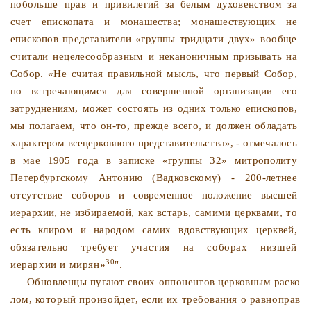
побольше прав и привиле­
гий за белым духовенством за
счет епископата и монашества; монашествующих не
епископов представители «группы трид­
цати двух» вообще
считали нецелесообразным и неканонич­
ным призывать на
Собор. «Не считая правильной мысль, что первый Собор,
по встречающимся для совершенной организа­ции его
затруднениям, может состоять из одних только епис­
копов,
мы полагаем, что он-то, прежде всего, и должен обла­
дать
характером всецерковного представительства», - отме­
чалось
в мае 1905 года в записке «группы 32» митрополиту
Петербургскому Антонию (Вадковскому) - 200-летнее
отсут
ствие соборов и современное положение высшей
иерархии, не
избираемой, как встарь, самими церквами, то
есть клиром и народом самих вдовствующих церквей,
обязательно требует
участия на соборах низшей
30
иерархии и мирян»
".
Обновленцы пугают своих оппонентов церковным раско­
лом, который произойдет, если их требования о равноправ­