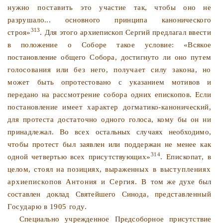
нужно поставить
это участие так, чтобы оно не
разрушало... основного принци­
па канонического
313
строя»
. Для этого архиепископ Сергий
предлагал ввести
в положение о Соборе такое условие: «Вся­
кое
постановление общего Собора, достигнуто ли оно путем
голосования или без него, получает силу закона, но
может
быть опротестовано с указанием мотивов и
передано на рас­
смотрение собора одних епископов. Если
постановление име­
ет характер догматико-канонический,
для протеста достаточ­
но одного голоса, кому бы он ни
принадлежал. Во всех ос­
тальных случаях необходимо,
чтобы протест был заявлен или поддержан не менее как
314
одной четвертью всех присутствую­
щих»
. Епископат, в
целом, стоял на позициях, выражен­
ных в выступлениях
архиепископов Антония и Сергия. В
том же духе был
составлен доклад Святейшего Синода, пред­
ставленный
Государю в 1905 году.
Специально учрежденное Предсоборное присутствие