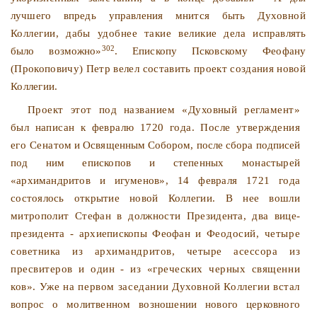
лучшего впредь управления мнится быть
Духовной
Коллегии, дабы удобнее такие великие дела ис­
правлять
302
было возможно»
. Епископу Псковскому Феофану
(Прокоповичу) Петр велел составить проект создания новой
Коллегии.
Проект этот под названием «Духовный регламент»
был написан к февралю 1720 года. После утверждения
его Сена­
том и Освященным Собором, после сбора подписей
под ним
епископов и степенных монастырей
«архимандритов и игуме­
нов», 14 февраля 1721 года
состоялось открытие новой Кол­
легии. В нее вошли
митрополит Стефан в должности Прези­
дента, два вице-
президента - архиепископы Феофан и Фео­
досий, четыре
советника из архимандритов, четыре асессора из
пресвитеров и один - из «греческих черных священни­
ков». Уже на первом заседании Духовной Коллегии встал
вопрос о молитвенном возношении нового церковного