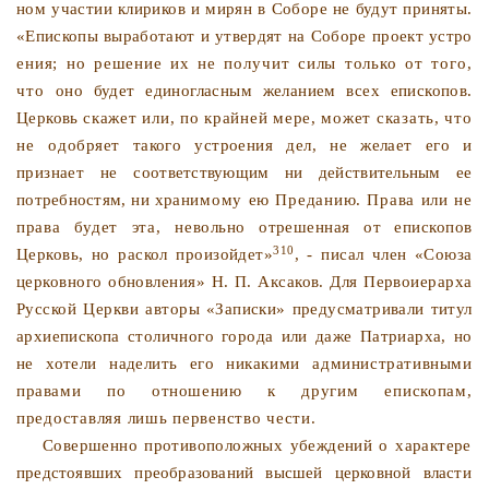
ном участии клириков и мирян в Соборе не будут приняты.
«Епископы выработают и утвердят на Соборе проект устро­
ения; но решение их не получит силы только от того,
что
оно будет единогласным желанием всех епископов.
Церковь
скажет или, по крайней мере, может сказать, что
не одоб­
ряет такого устроения дел, не желает его и
признает не со­
ответствующим ни действительным ее
потребностям, ни хра­
нимому ею Преданию. Права или не
права будет эта, не­
вольно отрешенная от епископов
310
Церковь, но раскол про­изойдет»
, - писал член «Союза
церковного обновления» Н. П. Аксаков. Для Первоиерарха
Русской Церкви авторы
«Записки» предусматривали титул
архиепископа столичного города или даже Патриарха, но
не хотели наделить его ни­
какими административными
правами по отношению к дру­
гим епископам,
предоставляя лишь первенство чести.
Совершенно противоположных убеждений о характере
предстоявших преобразований высшей церковной власти