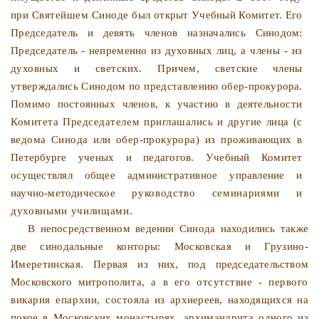
при Святейшем Синоде был
открыт Учебный Комитет. Его
Председатель и девять членов назначались Синодом:
Председатель - непременно из духов­
ных лиц, а члены - из
духовных и светских. Причем, свет­
ские члены
утверждались Синодом по представлению обер-
прокурора.
Помимо постоянных членов, к участию в деятель­
ности
Комитета Председателем приглашались и другие лица
(с
ведома Синода или обер-прокурора) из проживающих в
Петербурге ученых и педагогов. Учебный Комитет
осуществ­
лял общее административное управление и
научно-методичес­
кое руководство семинариями и
духовными училищами.
В непосредственном ведении Синода находились также
две
синодальные конторы: Московская и Грузино-
Имеретинская.
Первая из них, под председательством
Московского митропо­
лита, а в его отсутствие - первого
викария епархии, состо­
яла из архиереев, находящихся на
покое в Московских мона­
стырях, архимандрита одного из