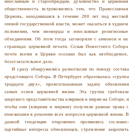
инославным и старообрядцам, духовенство и церковная
обще­
ственность встревожились тем, что Православная
Церковь,
находившаяся в течение 200 лет под жесткой
опекой государ­
ственной власти, может оказаться в худшем
положении, чем
иноверцы и инославные религиозные
объединения. Об этом
тогда заговорили с амвонов и на
страницах церковной печа­
ти. Созыв Поместного Собора
почти всеми в Церкви осознан
был как необходимое,
безотлагательное дело.
И сразу обнаружились разногласия по поводу состава
предстоящего Собора. В Петербурге образовалась «группа
тридцати двух», провозглашавшая задачу обновления
самых
основ церковной жизни. Эта группа требовала
широкого
представительства клириков и мирян на Соборе, и
чтобы они
(клирики и миряне) получили равные права с
епископами в
решении всех вопросов церковной жизни. В
данной тенден­
ции откровенно проявились сословно-
партийные интересы об­
новленцев, стремление закрепить