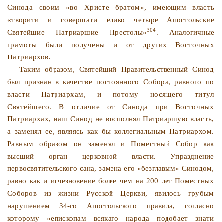
Синода своим «во Христе братом»,
имеющим власть
«творити и совершати елико четыре Апос­
тольские
304
Святейшие Патриаршие Престолы»
. Аналогичные
грамоты были получены и от других Восточных
Патриархов.
Таким образом, Святейший Правительственный Синод
был
признан в качестве постоянного Собора, равного по
власти
Патриархам, и потому носящего титул
Святейшего. В отли­
чие от Синода при Восточных
Патриархах, наш Синод не
восполнял Патриаршую власть,
а заменял ее, являясь как бы
коллегиальным Патриархом.
Равным образом он заменял и
Поместный Собор как
высший орган церковной власти. Уп­
разднение
первосвятительского сана, замена его «безглавым»
Синодом,
равно как и исчезновение более чем на 200 лет По­
местных
Соборов из жизни Русской Церкви, явилось грубым
нарушением 34-го Апостольского правила, согласно
которому
«епископам всякаго народа подобает знати