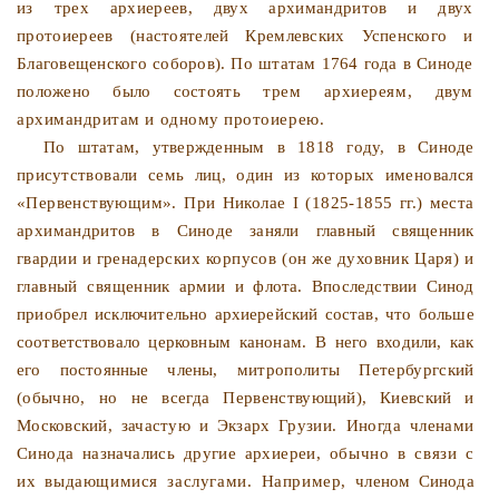
из
трех архиереев, двух архимандритов и двух
протоиереев (на­
стоятелей Кремлевских Успенского и
Благовещенского собо­ров). По штатам 1764 года в Синоде
положено было состоять
трем архиереям, двум
архимандритам и одному протоиерею.
По штатам, утвержденным в 1818 году, в Синоде
присут­
ствовали семь лиц, один из которых именовался
«Первен­ствующим». При Николае I (1825-1855 гг.) места
архиманд­
ритов в Синоде заняли главный священник
гвардии и грена­
дерских корпусов (он же духовник Царя) и
главный священ­
ник армии и флота. Впоследствии Синод
приобрел исключи­
тельно архиерейский состав, что больше
соответствовало цер­
ковным канонам. В него входили, как
его постоянные члены,
митрополиты Петербургский
(обычно, но не всегда Первен­
ствующий), Киевский и
Московский, зачастую и Экзарх Гру­
зии. Иногда членами
Синода назначались другие архиереи,
обычно в связи с
их выдающимися заслугами. Например,
членом Синода