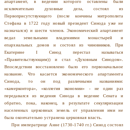
апартамент, в ведении
которого оставлены были
исключительно духовные дела, со­
стоял из
Первоприсутствующего (после кончины митрополита
Стефана в 1722 году новый президент Синода уже не
назна­
чался) и шести членов. Экономический апартамент
ведал зе­
мельными владениями монастырей и
епархиальных домов и
состоял из чиновников. При
Екатерине I Синод перестал назы­
ваться
«Правительствующим)) и стал «Духовным Синодом».
Впоследствии восстановлено было его первоначальное
назва­
ние. Что касается экономического апартамента
Синода, то он
под различными названиями:
«камерконтора», «коллегия эко­
номии» - не один раз
передавался из ведения Синода в веде­ние Сената и
обратно, пока, наконец, в результате секуляри­
зации
населенных церковных земель от управления ими не
была окончательно устранена церковная власть.
При императрице Анне (1730-1740 гг.) Синод состоял