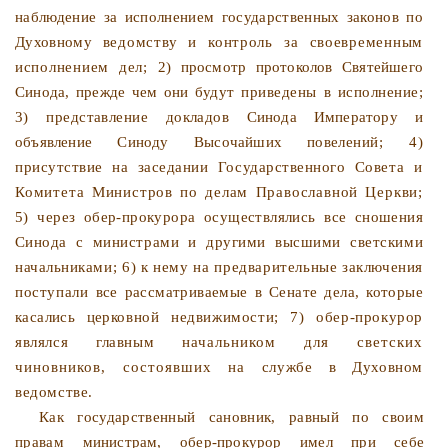
наблюде­ние за исполнением государственных законов по
Духовному
ведомству и контроль за своевременным
исполнением дел;
2) просмотр протоколов Святейшего
Синода, прежде чем они
будут приведены в исполнение;
3) представление докладов
Синода Императору и
объявление Синоду Высочайших пове­
лений; 4)
присутствие на заседании Государственного Сове­
та и
Комитета Министров по делам Православной Церкви;
5) через обер-прокурора осуществлялись все сношения
Сино­
да с министрами и другими высшими светскими
начальни­
ками; 6) к нему на предварительные заключения
поступали
все рассматриваемые в Сенате дела, которые
касались цер­
ковной недвижимости; 7) обер-прокурор
являлся главным
начальником для светских
чиновников, состоявших на
службе в Духовном
ведомстве.
Как государственный сановник, равный по своим
правам
министрам, обер-прокурор имел при себе