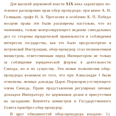
Для высшей церковной власти
XIX
века характерно по­
этапное расширение прав обер-прокурора: при князе А. Н.
Голицыне, графе Н. А. Протасове и особенно К. П. Победо­
носцеве права эти были расширены настолько, что из
чинов­ника, только контролирующего ведение синодальных
дел со
стороны юридической правильности и соблюдения
интересов государства, как это было предусмотрено в
петровской Инст­рукции, обер-прокурор стал полномочным
министром, ответ­
ственным перед Императором не только
за соблюдение юри­
дической формы в деятельности
Синода, но и по существу.
Эти новые полномочия обер-
прокурора возникли из того, что
при Александре I были
отменены личные доклады Царю
Первоприсутствующего
члена Синода. Право представления
регулярных личных
докладов Императору по церковным де­
лам и присутствия
на заседаниях Комитета министров и Го­
сударственного
Совета приобрел обер-прокурор.
В круг обязанностей обер-прокурора входило: 1)