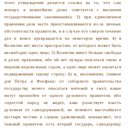
этого утверж­
дения делается ссылка на то, что сам
монарх в важнейших
делах советуется с высшими
государственными сановниками);
3) при единоличном
правлении дела часто приостанавливают­
ся из-за личных
обстоятельств правителя, и в случае его
смерти течение
дел и вовсе прекращается на некоторое вре­
мя; 4) в
Коллегии нет места пристрастию, от которого может
быть
несвободно одно лицо; 5) Коллегия имеет больше свобо­
ды
в делах правления, ибо ей нет нужды опасаться гнева и
мщения недовольных судом, а одно лицо может оказаться
подверженным такому страху; 6) и, несомненно, главное
для
Петра и Феофана: от соборного правительства
государству
нечего опасаться мятежей и смут, какие
могут произойти от
одного духовного правителя, ибо
«простой народ не видит, како разнствует власть
духовная от самодержавной, но вели
кого высочайшего
пастыря честию и славою удивляемый, помышляет, что
таковый правитель есть вторый государь,
самодержцу