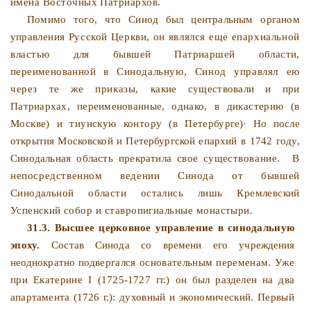
имена Восточных Патриархов.
Помимо того, что Синод был центральным органом
управ­
ления Русской Церкви, он являлся еще епархиальной
влас­
тью для бывшей Патриаршей области,
переименованной в
Синодальную, Синод управлял ею
через те же приказы, ка­
кие существовали и при
Патриархах, переименованные, одна­
ко, в дикастерию (в
Москве) и тиунскую контору (в Петер­
бурге)· Но после
открытия Московской и Петербургской епар­
хий в 1742 году,
Синодальная область прекратила свое суще­
ствование.
В
непосредственном ведении Синода от бывшей
Синодальной области остались лишь Кремлевский
Успенский
собор и ставропигиальные монастыри.
31.3. Высшее церковное управление в синодальную
эпоху.
Состав Синода со времени его учреждения
неоднократно под­
вергался основательным переменам. Уже
при Екатерине I
(1725-1727 гг.) он был разделен на два
апартамента (1726 г.):
духовный и экономический. Первый