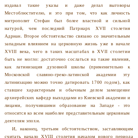
издавал такие ука­
зы и даже делал выговоры
Местоблюстителю, и это при том,
что как личность
митрополит Стефан был более властной и
сильной
натурой, чем последний Патриарх XVII столетия
Адриан. Второе обстоятельство связано со значительным
за­
падным влиянием на церковную жизнь уже в начале
XVIII века, чего в таких масштабах в XVII столетии
быть не мог­
ло: достаточно сослаться на такие явления,
как латинизация
духовной школы (применительно к
Московской славяно-гре­
ко-латинской академии эту
латинизацию можно точно дати­
ровать 1700 годом), как
ставшее характерным и обычным
делом замещение
архиерейских кафедр выходцами из Киев­ской академии и
лицами, получившими образование на Запа­
де - это
относится ко всем наиболее представительным цер­
ковным
деятелям эпохи.
И, наконец, третьим обстоятельством, заставляющим
счи­
тать начало XVIII столетия началом нового периода