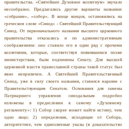
прави­
тельства. «Святейшее Духовное коллегиум» звучало
несооб­разно. Предлагались другие варианты названия:
«собрание», «собор». В конце концов, остановились на
греческом слове
«Синод» - Святейший Правительствующий
Синод. От перво­
начального названия высшего церковного
правительства отка­
зались и по административным
соображениям: оно ставило
его в один ряд с прочими
коллегиями, которые, соответствуя
появившимся позже
министерствам, были подчинены Сенату.
Для высшей
церковной власти православной страны такой
статус был
явно неприличен. А Святейший Правительствен­
ный
Синод, уже в силу своего названия, ставился наравне с
Правительствующим Сенатом.
Основания для замены
Патриаршего управления синодаль­
ным подробно
изложены в предисловии к самому «Духовно­
му
регламенту»: 1) Собор скорее может найти истину, чем
одно лицо; 2) определения, исходящие от Собора,
авторитет­
нее, чем единоличные указы (в доказательство