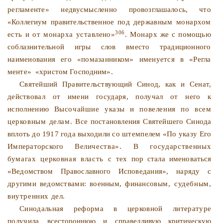
регламенте» недвусмысленно
провозглашалось, что
«Коллегиум правительственное под дер­
жавным монархом
306
есть и от монарха уставлено»
. Монарх
же с помощью
соблазнительной игры слов вместо традицион­
ного
наименования его «помазанником» именуется в «Регла­
менте»
«христом Господним».
Святейший Правительствующий Синод, как и Сенат,
дей­
ствовал от имени государя, получал от него к
исполнению
Высочайшие указы и повеления по всем
церковным делам.
Все постановления Святейшего Синода
вплоть до 1917 года
выходили со штемпелем «По указу Его
Императорского Ве­
личества». В государственных
бумагах церковная власть с
тех пор стала именоваться
«Ведомством Православного Испо­
ведания», наряду с
другими ведомствами: военным, финансо­
вым, судебным,
внутренних дел.
Синодальная реформа в церковной литературе
получила
всестороннюю и справедливую критическую