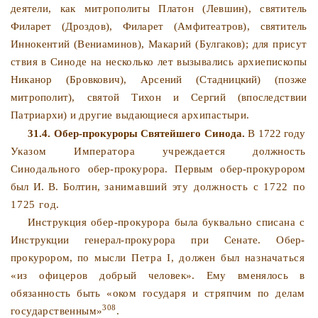
деятели, как митрополиты Платон (Левшин), свя­
титель
Филарет (Дроздов), Филарет (Амфитеатров), святитель
Иннокентий (Вениаминов), Макарий (Булгаков); для присут­
ствия в Синоде на несколько лет вызывались архиепископы
Никанор (Бровкович), Арсений (Стадницкий) (позже
митропо­
лит), святой Тихон и Сергий (впоследствии
Патриархи) и дру­
гие выдающиеся архипастыри.
31.4. Обер-прокуроры Святейшего Синода.
В 1722 году
Указом Императора учреждается должность
Синодального
обер-прокурора. Первым обер-прокурором
был И. В. Болтин,
занимавший эту должность с 1722 по
1725 год.
Инструкция обер-прокурора была буквально списана с
Инструкции генерал-прокурора при Сенате. Обер-
прокурором,
по мысли Петра I, должен был назначаться
«из офицеров
добрый человек». Ему вменялось в
обязанность быть «оком
государя и стряпчим по делам
308
государственным»
.