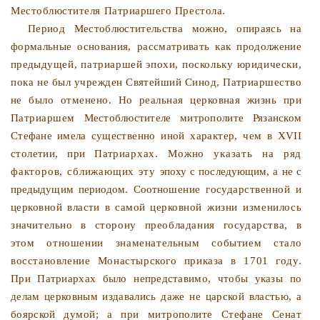
Местоблюстителя Патриаршего Престола.
Период Местоблюстительства можно, опираясь на
фор­мальные основания, рассматривать как продолжение
преды­
дущей, патриаршей эпохи, поскольку юридически,
пока не
был учрежден Святейший Синод, Патриаршество
не было отменено. Но реальная церковная жизнь при
Патриаршем
Местоблюстителе митрополите Рязанском
Стефане имела су­
щественно иной характер, чем в XVII
столетии, при Патри­
архах. Можно указать на ряд
факторов, сближающих эту
эпоху с последующим, а не с
предыдущим периодом. Соотно­
шение государственной и
церковной власти в самой церков­
ной жизни изменилось
значительно в сторону преобладания государства, в
этом отношении знаменательным событием стало
восстановление Монастырского приказа в 1701 году.
При Патриархах было непредставимо, чтобы указы по
делам
церковным издавались даже не царской властью, а
боярской
думой; а при митрополите Стефане Сенат