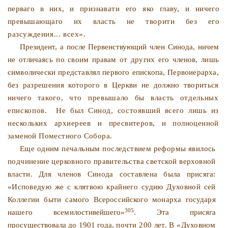
перваго в них, и
признавати его яко главу, и ничего
превышающаго их власть
не творити без его
разсуждения... всех».
Президент, а после Первенствующий член Синода, ничем
не
отличаясь по своим правам от других его членов, лишь
сим­
волически представлял первого епископа, Первоиерарха,
без
разрешения которого в Церкви не должно твориться
ничего
такого, что превышало бы власть отдельных
епископов.
Не
был Синод, состоявший всего лишь из
нескольких архиереев
и пресвитеров, и полноценной
заменой Поместного Собора.
Еще одним печальным последствием реформы явилось
подчинение церковного правительства светской верховной
власти. Для членов Синода составлена была присяга:
«Испо­
ведую же с клятвою крайнего судию Духовной сей
Коллегии
быти самого Всероссийского монарха государя
305
нашего всеми­
лостивейшего»
. Эта присяга
просуществовала до 1901 года,
почти 200 лет. В «Духовном