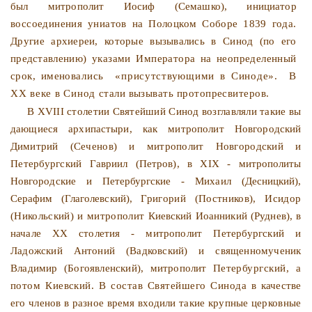
был митрополит Иосиф (Семашко), инициатор
воссоединения униатов на Полоцком Соборе 1839 года.
Дру­
гие архиереи, которые вызывались в Синод (по его
представ­
лению) указами Императора на неопределенный
срок, имено
вались
«присутствующими в Синоде».
В
XX веке в Синод
стали вызывать протопресвитеров.
В XVIII столетии Святейший Синод возглавляли такие вы­
дающиеся архипастыри, как митрополит Новгородский
Димит­
рий (Сеченов) и митрополит Новгородский и
Петербургский
Гавриил (Петров), в XIX - митрополиты
Новгородские и Пе­тербургские - Михаил (Десницкий),
Серафим (Глаголевский),
Григорий (Постников), Исидор
(Никольский) и митрополит
Киевский Иоанникий (Руднев), в
начале XX столетия - мит­
рополит Петербургский и
Ладожский Антоний (Вадковский) и священномученик
Владимир (Богоявленский), митрополит Пе­
тербургский, а
потом Киевский. В состав Святейшего Синода
в качестве
его членов в разное время входили такие крупные
церковные