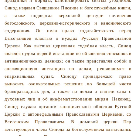
праздники и обряды, канонизировать свя­
тых угодников.
Синод издавал Священное Писание и богослу­
жебные книги,
а также подвергал верховной цензуре сочине­
ния
богословского, церковно-исторического и канонического
содержания. Он имел право ходатайствовать перед
Высочай­
шей властью о нуждах Русской Православной
Церкви. Как
высшая церковная судебная власть, Синод
являлся судом
первой инстанции по обвинению епископов в
антиканоничес­
ких деяниях; он также представлял собой и
апелляционную
инстанцию по делам, решавшимся в
епархиальных судах.
Синоду принадлежало право
выносить окончательные реше­
ния по большей части
бракоразводных дел, а также по делам
о снятии сана с
духовных лиц и об анафематствовании ми­рян. Наконец,
Синод служил органом канонического обще­
ния Русской
Церкви с автокефальными Православными Цер­
квами, со
Вселенским Православием. В домовой церкви Пер­
венствующего члена Синода за богослужением возносились