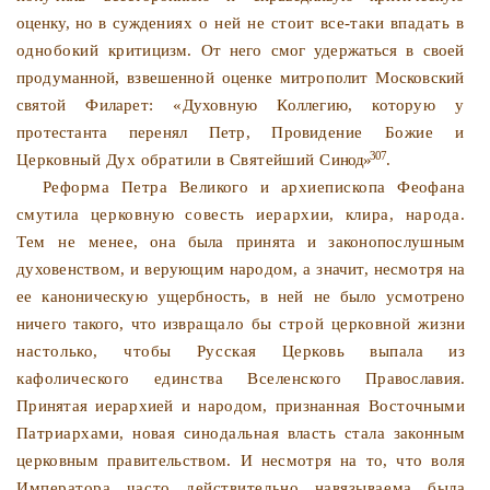
оценку, но в суж­
дениях о ней не стоит все-таки впадать в
однобокий крити­
цизм. От него смог удержаться в своей
продуманной, взвешен­
ной оценке митрополит Московский
святой Филарет: «Духов­ную Коллегию, которую у
протестанта перенял Петр, Прови­
дение Божие и
307
Церковный Дух обратили в Святейший Си­
нод»
.
Реформа Петра Великого и архиепископа Феофана
смути­
ла церковную совесть иерархии, клира, народа.
Тем не ме­
нее, она была принята и законопослушным
духовенством, и
верующим народом, а значит, несмотря на
ее каноническую
ущербность, в ней не было усмотрено
ничего такого, что из­
вращало бы строй церковной жизни
настолько, чтобы Рус­
ская Церковь выпала из
кафолического единства Вселенско­
го Православия.
Принятая иерархией и народом, признанная
Восточными
Патриархами, новая синодальная власть стала
законным
церковным правительством. И несмотря на то, что
воля
Императора часто действительно навязываема была