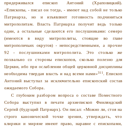
при­
держивался епископ Антоний (Храповицкий).
«Епископы, -
писал он тогда, - имеют над собой не только
Патриарха, но
и изъявляют готовность подчиниться
митрополитам. Власть
Патриарха получит ведь только
один, а остальные сделаются его послушниками: семеро
(имеются в виду митрополиты,
стоящие во главе
митрополичьих округов) - непосредствен­
ными, а прочие
92 - послушниками митрополита. Это
столько же
похвально со стороны епископов, сколько полез­
но для
Церкви, ибо при ослаблении общей церковной дис­циплины
311
необходима твердая власть и над всеми нами»
.
Епископ
Антоний выступал за исключительно епископский
состав
ожидаемого Собора.
С глубоким разбором вопроса о составе Поместного
Собо­
ра выступил в печати архиепископ Финляндский
Сергий (бу­
дущий Патриарх). Он писал: «Можно ли, стоя на
строго ка­
нонической точке зрения, утверждать, что
клирики и миря­
не имеют право, наравне с епископами,